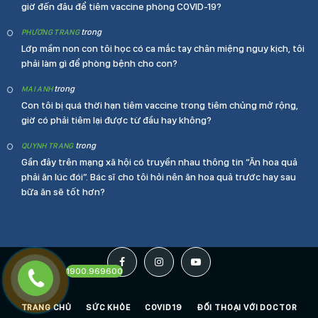
giờ đến đâu để tiêm vaccine phòng COVID-19?
trong
PHƯƠNG TRANG
Lớp mầm non con tôi học có ca mắc tay chân miệng nguy kịch, tôi
phải làm gì để phòng bệnh cho con?
trong
MAI ANH
Con tôi bị quá thời hạn tiêm vaccine trong tiêm chủng mở rộng,
giờ có phải tiêm lại được từ đầu hay không?
trong
QUYNH TRANG
Gần đây trên mạng xã hội có truyền nhau thông tin “Ăn hoa quả
phải ăn lúc đói”. Bác sĩ cho tôi hỏi nên ăn hoa quả trước hay sau
bữa ăn sẽ tốt hơn?
Facebook
Instagram
YouTube
1900.969600
TRANG CHỦ
SỨC KHỎE
COVID19
ĐỐI THOẠI VỚI DOCTOR