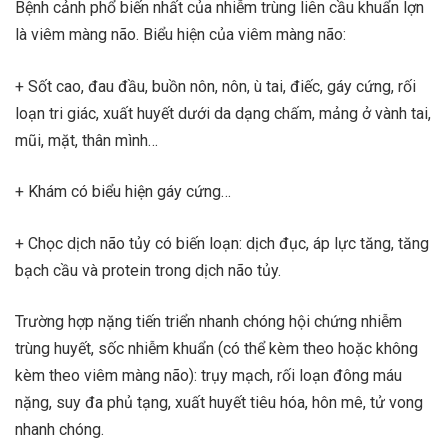
Bệnh cảnh phổ biến nhất của nhiễm trùng liên cầu khuẩn lợn
là viêm màng não. Biểu hiện của viêm màng não:
+ Sốt cao, đau đầu, buồn nôn, nôn, ù tai, điếc, gáy cứng, rối
loạn tri giác, xuất huyết dưới da dạng chấm, mảng ở vành tai,
mũi, mặt, thân mình…
+ Khám có biểu hiện gáy cứng…
+ Chọc dịch não tủy có biến loạn: dịch đục, áp lực tăng, tăng
bạch cầu và protein trong dịch não tủy.
Trường hợp nặng tiến triển nhanh chóng hội chứng nhiễm
trùng huyết, sốc nhiễm khuẩn (có thể kèm theo hoặc không
kèm theo viêm màng não): trụy mạch, rối loạn đông máu
nặng, suy đa phủ tạng, xuất huyết tiêu hóa, hôn mê, tử vong
nhanh chóng.