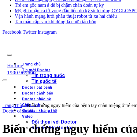
Trẻ em gốc nam á dễ bị chậm chẩn đoán tự kỷ
Mỹ ghi nhận ca tử vong đầu tiên do ký sinh trùng CYCLOS
Vận hành mạng lưới phẫu thuật robot từ xa hai chiều
Tan máu cấp sau khi dùng lá chữa táo bón
Facebook
Twitter
Instagram
Trang chủ
Hotline
Tin mới Doctor
1900.969600
Tin trong nước
Tin quốc tế
Doctor bắt bệnh
Doctor cảnh báo
Doctor nhắc nè
Trang chủ
Chữa lành
»
Biến chứng nguy hiểm của bệnh tay chân miệng ở trẻ e
Doctor cảnh báo
Cocktail kháng thể
Video
Đối thoại với Doctor
Biến chứng nguy hiểm của
Bản tin Alo Doctor