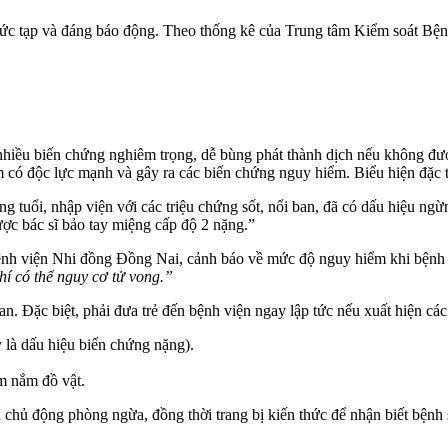
ức tạp và đáng báo động. Theo thống kê của Trung tâm Kiểm soát Bệnh
 nhiều biến chứng nghiêm trọng, dễ bùng phát thành dịch nếu không đư
có độc lực mạnh và gây ra các biến chứng nguy hiểm. Biểu hiện đặc tr
áng tuổi, nhập viện với các triệu chứng sốt, nổi ban, đã có dấu hiệu n
ược bác sĩ bảo tay miệng cấp độ 2 nặng.”
nh viện Nhi đồng Đồng Nai, cảnh báo về mức độ nguy hiểm khi bệnh 
hí có thể nguy cơ tử vong.”
an. Đặc biệt, phải đưa trẻ đến bệnh viện ngay lập tức nếu xuất hiện cá
y là dấu hiệu biến chứng nặng).
m nắm đồ vật.
ủ động phòng ngừa, đồng thời trang bị kiến thức để nhận biết bệnh sớm