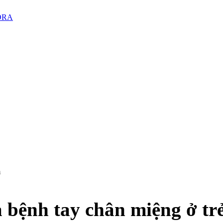
PORA
m
 bệnh tay chân miệng ở tr