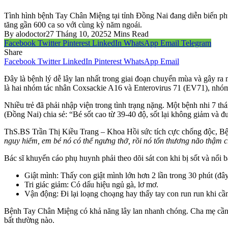
Tình hình bệnh Tay Chân Miệng tại tỉnh Đồng Nai đang diễn biến ph
tăng gần 600 ca so với cùng kỳ năm ngoái.
By
alodoctor
27 Tháng 10, 2025
2 Mins Read
Facebook
Twitter
Pinterest
LinkedIn
WhatsApp
Email
Telegram
Share
Facebook
Twitter
LinkedIn
Pinterest
WhatsApp
Email
Đây là bệnh lý dễ lây lan nhất trong giai đoạn chuyển mùa và gây ra
là hai nhóm tác nhân Coxsackie A16 và Enterovirus 71 (EV71), nhóm 
Nhiều trẻ đã phải nhập viện trong tình trạng nặng. Một bệnh nhi 7 th
(Đồng Nai) chia sẻ: “Bé sốt cao từ 39-40 độ, sốt lại không giảm và đ
ThS.BS Trần Thị Kiều Trang – Khoa Hồi sức tích cực chống độc, Bệ
nguy hiểm, em bé nó có thể ngưng thở, rồi nó tổn thương não thậm c
Bác sĩ khuyến cáo phụ huynh phải theo dõi sát con khi bị sốt và nổi b
Giật mình: Thấy con giật mình lớn hơn 2 lần trong 30 phút (đâ
Tri giác giảm: Có dấu hiệu ngủ gà, lơ mơ.
Vận động: Đi lại loạng choạng hay thấy tay con run run khi cầ
Bệnh Tay Chân Miệng có khả năng lây lan nhanh chóng. Cha mẹ cần ch
bất thường nào.