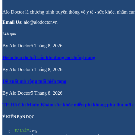
Alo Doctor là chương trình truyền thông về y tế - sức khỏe, nhằm cu
Email Us:
alo@alodoctor.vn
24h qua
By
Alo Doctor
5 Tháng 8, 2026
Hiểm họa do bất cẩn khi dùng áo chống nắng
By
Alo Doctor
5 Tháng 8, 2026
Đề xuất mở rộng tuổi hiến tạng
By
Alo Doctor
5 Tháng 8, 2026
TP. Hồ Chí Minh: Khám sức khỏe miễn phí không phụ thu nơi c
Ý KIẾN BẠN ĐỌC
trong
TU UYÊN