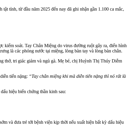
 tật tỉnh, từ đầu năm 2025 đến nay đã ghi nhận gần 1.100 ca mắc,
ợc kiểm soát. Tay Chân Miệng do virus đường ruột gây ra, điển hình
ưng là các phỏng nước tại miệng, lòng bàn tay và lòng bàn chân.
gừng thở, tri giác giảm và ngủ gà. Mẹ bé, chị Huỳnh Thị Thúy Diễm
diễn tiến nặng:
“Tay chân miệng khi mà diễn tiến nặng thì nó rất là
c dấu hiệu biến chứng thần kinh sau:
 và đưa trẻ tới bệnh viện kịp thời nếu xuất hiện bất kỳ dấu hiệu