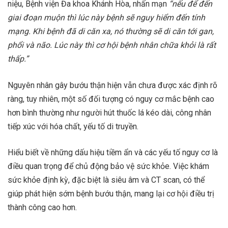
niệu, Bệnh viện Đa khoa Khánh Hòa, nhấn mạn
“nếu để đến
giai đoạn muộn thì lúc này bệnh sẽ nguy hiểm đến tính
mạng. Khi bệnh đã di căn xa, nó thường sẽ di căn tới gan,
phổi và não. Lúc này thì cơ hội bệnh nhân chữa khỏi là rất
thấp.”
Nguyên nhân gây bướu thận hiện vẫn chưa được xác định rõ
ràng, tuy nhiên, một số đối tượng có nguy cơ mắc bệnh cao
hơn bình thường như người hút thuốc lá kéo dài, công nhân
tiếp xúc với hóa chất, yếu tố di truyền.
Hiểu biết về những dấu hiệu tiềm ẩn và các yếu tố nguy cơ là
điều quan trọng để chủ động bảo vệ sức khỏe. Việc khám
sức khỏe định kỳ, đặc biệt là siêu âm và CT scan, có thể
giúp phát hiện sớm bệnh bướu thận, mang lại cơ hội điều trị
thành công cao hơn.