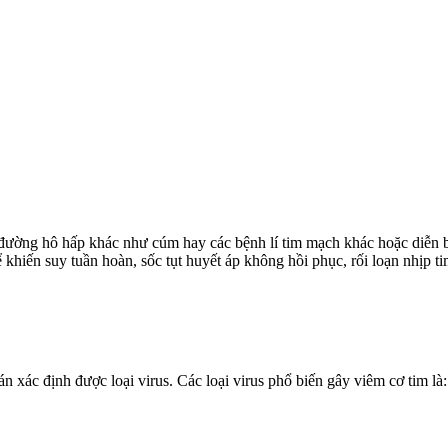
í đường hô hấp khác như cúm hay các bệnh lí tim mạch khác hoặc diễn b
ể khiến suy tuần hoàn, sốc tụt huyết áp không hồi phục, rối loạn nhịp 
 xác định được loại virus. Các loại virus phổ biến gây viêm cơ tim l