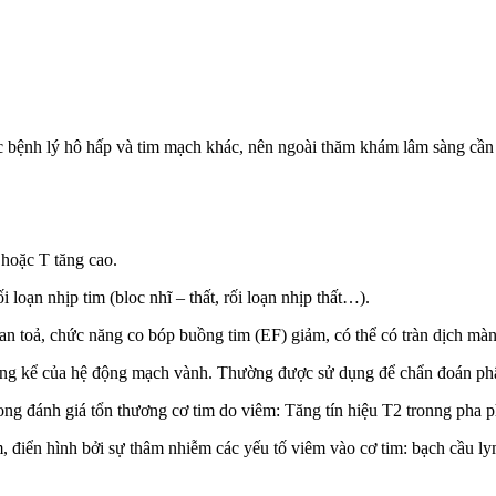
c bệnh lý hô hấp và tim mạch khác, nên ngoài thăm khám lâm sàng cần 
hoặc T tăng cao.
 loạn nhịp tim (bloc nhĩ – thất, rối loạn nhịp thất…).
an toả, chức năng co bóp buồng tim (EF) giảm, có thể có tràn dịch màn
g kể của hệ động mạch vành. Thường được sử dụng để chẩn đoán phân
rong đánh giá tổn thương cơ tim do viêm: Tăng tín hiệu T2 tronng ph
m, điển hình bởi sự thâm nhiễm các yếu tố viêm vào cơ tim: bạch cầu ly