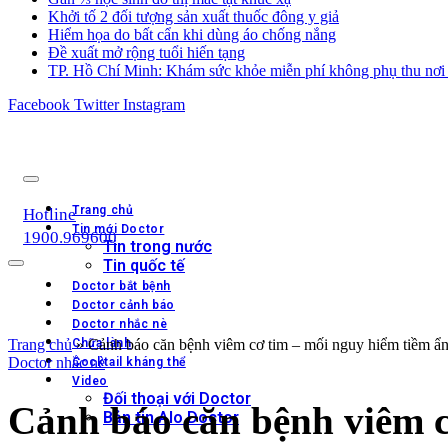
Khởi tố 2 đối tượng sản xuất thuốc đông y giả
Hiểm họa do bất cẩn khi dùng áo chống nắng
Đề xuất mở rộng tuổi hiến tạng
TP. Hồ Chí Minh: Khám sức khỏe miễn phí không phụ thu nơi 
Facebook
Twitter
Instagram
Trang chủ
Hotline
Tin mới Doctor
1900.969600
Tin trong nước
Tin quốc tế
Doctor bắt bệnh
Doctor cảnh báo
Doctor nhắc nè
Trang chủ
Chữa lành
»
Cảnh báo căn bệnh viêm cơ tim – mối nguy hiểm tiềm ẩn 
Doctor nhắc nè
Cocktail kháng thể
Video
Đối thoại với Doctor
Cảnh báo căn bệnh viêm c
Bản tin Alo Doctor