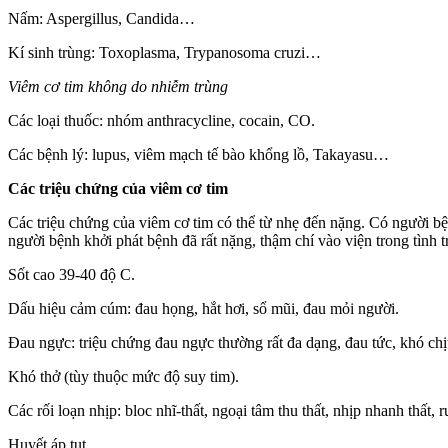
Nấm: Aspergillus, Candida…
Kí sinh trùng: Toxoplasma, Trypanosoma cruzi…
Viêm cơ tim không do nhiễm trùng
Các loại thuốc: nhóm anthracycline, cocain, CO.
Các bệnh lý: lupus, viêm mạch tế bào khổng lồ, Takayasu…
Các triệu chứng của viêm cơ tim
Các triệu chứng của viêm cơ tim có thể từ nhẹ đến nặng. Có người bệ
người bệnh khởi phát bệnh đã rất nặng, thậm chí vào viện trong tình 
Sốt cao 39-40 độ C.
Dấu hiệu cảm cúm: đau họng, hắt hơi, sổ mũi, đau mỏi người.
Đau ngực: triệu chứng đau ngực thường rất đa dạng, đau tức, khó ch
Khó thở (tùy thuộc mức độ suy tim).
Các rối loạn nhịp: bloc nhĩ-thất, ngoại tâm thu thất, nhịp nhanh thất, r
Huyết áp tụt.