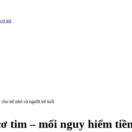
cư trú
cho trẻ nhỏ và người trẻ tuổi
ơ tim – mối nguy hiểm tiềm