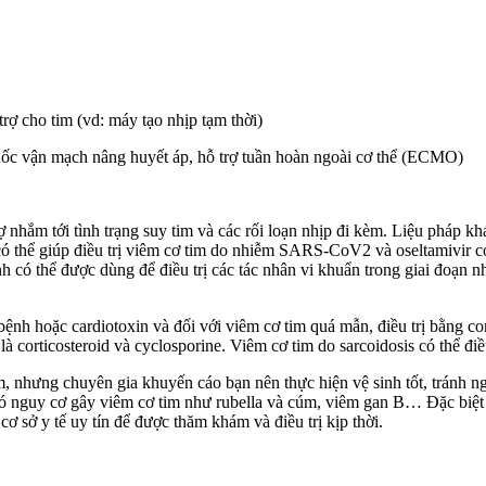
trợ cho tim (vd: máy tạo nhịp tạm thời)
huốc vận mạch nâng huyết áp, hỗ trợ tuần hoàn ngoài cơ thể (ECMO)
 nhắm tới tình trạng suy tim và các rối loạn nhịp đi kèm. Liệu pháp kh
 có thể giúp điều trị viêm cơ tim do nhiễm SARS-CoV2 và oseltamivir có
có thể được dùng để điều trị các tác nhân vi khuẩn trong giai đoạn nh
h hoặc cardiotoxin và đối với viêm cơ tim quá mẫn, điều trị bằng cort
à corticosteroid và cyclosporine. Viêm cơ tim do sarcoidosis có thể điều
, nhưng chuyên gia khuyến cáo bạn nên thực hiện vệ sinh tốt, tránh n
 có nguy cơ gây viêm cơ tim như rubella và cúm, viêm gan B… Đặc biệt 
ơ sở y tế uy tín để được thăm khám và điều trị kịp thời.