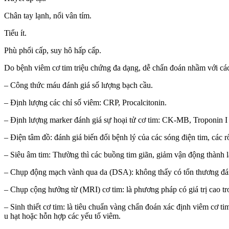
Chân tay lạnh, nổi vân tím.
Tiểu ít.
Phù phổi cấp, suy hô hấp cấp.
Do bệnh viêm cơ tim triệu chứng đa dạng, dễ chẩn đoán nhầm với cá
– Công thức máu đánh giá số lượng bạch cầu.
– Định lượng các chỉ số viêm: CRP, Procalcitonin.
– Định lượng marker đánh giá sự hoại tử cơ tim: CK-MB, Troponin I 
– Điện tâm đồ: đánh giá biến đổi bệnh lý của các sóng điện tim, các rối
– Siêu âm tim: Thường thì các buồng tim giãn, giảm vận động thành l
– Chụp động mạch vành qua da (DSA): không thấy có tổn thương đán
– Chụp cộng hưởng từ (MRI) cơ tim: là phương pháp có giá trị cao t
– Sinh thiết cơ tim: là tiêu chuẩn vàng chẩn đoán xác định viêm cơ ti
u hạt hoặc hỗn hợp các yếu tố viêm.