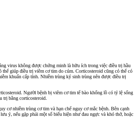
áng virus không được chứng minh là hữu ích trong việc điều trị hầu
 thể giúp điều trị viêm cơ tim do cúm. Corticosteroid cũng có thể có
iễm khuẩn cấp tính. Nhiễm trùng ký sinh trùng nên được điều trị
icosteroid. Người bệnh bị viêm cơ tim tế bào khổng lồ có tỷ lệ sống
 trị bằng corticosteroid.
guy cơ nhiễm trùng cơ tim và hạn chế nguy cơ mắc bệnh. Bên cạnh
lưu ý, nếu gặp phải một số biểu hiện như đau ngực và khó thở, hoặc