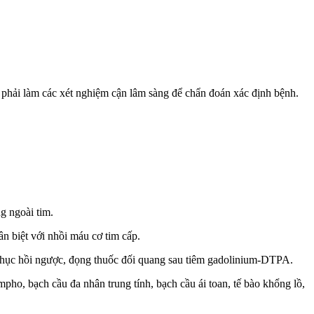
phải làm các xét nghiệm cận lâm sàng để chẩn đoán xác định bệnh.
g ngoài tim.
 biệt với nhồi máu cơ tim cấp.
a phục hồi ngược, đọng thuốc đối quang sau tiêm gadolinium-DTPA.
mpho, bạch cầu đa nhân trung tính, bạch cầu ái toan, tế bào khổng lồ,