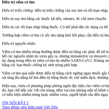
Điều trị viêm cơ tim
Điều trị triệu chứng:
điều trị triệu chứng của suy tim và rối loạn nhịp.
Điều trị suy tim bằng các thuốc lợi tiểu, nitrates, ức chế men chuyển.
Điều trị các rối loạn nhịp bằng thuốc. Có thể phải đặt các dụng cụ hỗ 
Trường hợp viêm cơ tim có sốc tim nặng khó hồi phục cần điều trị t
Điều trị nguyên nhân:
Viêm cơ tim nhiễm trùng thường được điều trị bằng các phác đồ hỗ trợ
hết các nguyên nhân do virus gây ra, nhưng nirmatrelvir và ritonavir
tác dụng trong điều trị viêm cơ tim do nhiễm SARS-CoV2. Kháng sinh 
bằng các loại thuốc chống ký sinh trùng phù hợp.
Viêm cơ tim quá mẫn được điều trị bằng cách ngừng ngay thuốc gây bện
sót tăng lên đáng kể khi điều trị bằng thuốc ức chế miễn dịch, thường l
Hiện nay, chưa có phương pháp phòng ngừa đặc hiệu cho viêm cơ tim
đó, hạn chế tiếp xúc với côn trùng, tiêm vaccine phòng một số bệnh
có biểu hiện nhiễm trùng hoặc nhiễm virus, người bệnh cần đến ngay c
TIN NỔI BẬT 2
Theo
Bệnh viện Hữu nghị Việt Tiệp