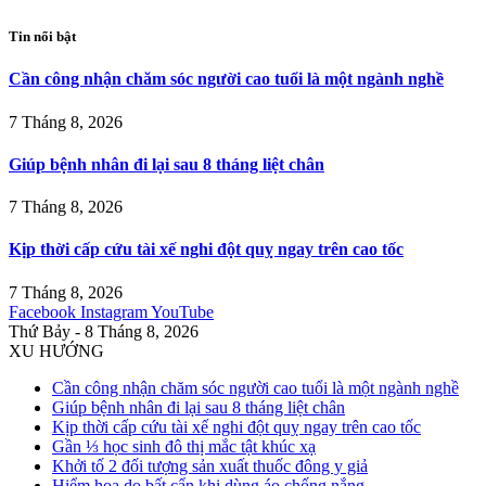
Tin nổi bật
Cần công nhận chăm sóc người cao tuổi là một ngành nghề
7 Tháng 8, 2026
Giúp bệnh nhân đi lại sau 8 tháng liệt chân
7 Tháng 8, 2026
Kịp thời cấp cứu tài xế nghi đột quỵ ngay trên cao tốc
7 Tháng 8, 2026
Facebook
Instagram
YouTube
Thứ Bảy - 8 Tháng 8, 2026
XU HƯỚNG
Cần công nhận chăm sóc người cao tuổi là một ngành nghề
Giúp bệnh nhân đi lại sau 8 tháng liệt chân
Kịp thời cấp cứu tài xế nghi đột quỵ ngay trên cao tốc
Gần ⅓ học sinh đô thị mắc tật khúc xạ
Khởi tố 2 đối tượng sản xuất thuốc đông y giả
Hiểm họa do bất cẩn khi dùng áo chống nắng