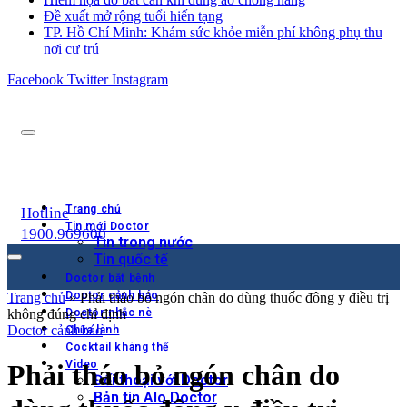
Đề xuất mở rộng tuổi hiến tạng
TP. Hồ Chí Minh: Khám sức khỏe miễn phí không phụ thu
nơi cư trú
Facebook
Twitter
Instagram
Trang chủ
Hotline
Tin mới Doctor
1900.969600
Tin trong nước
Tin quốc tế
Doctor bắt bệnh
Doctor cảnh báo
Trang chủ
»
Phải tháo bỏ ngón chân do dùng thuốc đông y điều trị
không đúng chỉ định
Doctor nhắc nè
Doctor cảnh báo
Chữa lành
Cocktail kháng thể
Video
Phải tháo bỏ ngón chân do
Đối thoại với Doctor
Bản tin Alo Doctor