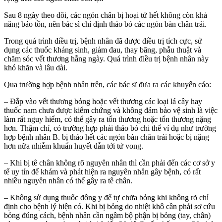
Sau 8 ngày theo dõi, các ngón chân bị hoại tử hết không còn khả
năng bảo tồn, nên bác sĩ chỉ định tháo bỏ các ngón bàn chân trái.
Trong quá trình điều trị, bệnh nhân đã được điều trị tích cực, sử
dụng các thuốc kháng sinh, giảm đau, thay băng, phẫu thuật và
chăm sóc vết thương hằng ngày. Quá trình điều trị bệnh nhân này
khó khăn và lâu dài.
Qua trường hợp bệnh nhân trên, các bác sĩ đưa ra các khuyến cáo:
– Đắp vào vết thương bỏng hoặc vết thương các loại lá cây hay
thuốc nam chưa được kiểm chứng và không đảm bảo vệ sinh là việc
làm rất nguy hiểm, có thể gây ra tổn thương hoặc tổn thương nặng
hơn. Thậm chí, có trường hợp phải tháo bỏ chi thể ví dụ như trường
hợp bệnh nhân B. bị tháo hết các ngón bàn chân trái hoặc bị nặng
hơn nữa nhiễm khuẩn huyết dẫn tới tử vong.
– Khi bị tê chân không rõ nguyên nhân thì cần phải đến các cơ sở y
tế uy tín để khám và phát hiện ra nguyên nhân gây bệnh, có rất
nhiều nguyên nhân có thể gây ra tê chân.
– Không sử dụng thuốc đông y để tự chữa bỏng khi không rõ chỉ
định cho bệnh lý hiện có. Khi bị bỏng do nhiệt khô cần phải sơ cứu
bỏng đúng cách, bệnh nhân cần ngâm bộ phận bị bỏng (tay, chân)