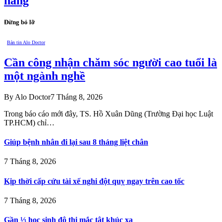
nắng
Đừng bỏ lỡ
Bản tin Alo Doctor
Cần công nhận chăm sóc người cao tuổi là
một ngành nghề
By
Alo Doctor
7 Tháng 8, 2026
Trong báo cáo mới đây, TS. Hồ Xuân Dũng (Trường Đại học Luật
TP.HCM) chỉ…
Giúp bệnh nhân đi lại sau 8 tháng liệt chân
7 Tháng 8, 2026
Kịp thời cấp cứu tài xế nghi đột quỵ ngay trên cao tốc
7 Tháng 8, 2026
Gần ⅓ học sinh đô thị mắc tật khúc xạ