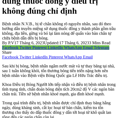
dùng thuốc đông y điều trị
không đúng chỉ định
Bệnh nhân N.V.B., bị tê chân không rõ nguyên nhân, sau đó theo
hướng dẫn truyền miệng sử dụng thuốc đông y thành phần gồm trầu
không, địa liền, gừng và bó lại làm nóng để quấn vào bàn chân tự
chữa bệnh dẫn đến bị bỏng.
By
P.V
17 Tháng 6, 2023
Updated:
17 Tháng 6, 2023
3 Mins Read
Facebook
Twitter
Pinterest
LinkedIn
WhatsApp
Email
Telegram
Share
Facebook
Twitter
LinkedIn
Pinterest
WhatsApp
Email
Sau khi bị bỏng, bệnh nhân ngâm nước mát và tự thay băng tại nhà,
sau 1 tuần không khỏi, tổn thương bỏng tiến triển nặng hơn nên
bệnh nhân vào Bệnh viện Bỏng Quốc gia Lê Hữu Trác điều trị.
Khoa Điều trị Bỏng Người lớn tiếp nhận và điều trị bệnh nhân trong
tình trạng tỉnh, chẩn đoán bỏng diện tích 20cm2 độ V các ngón bàn
chân trái. Tiền sử bệnh nhân khoẻ mạnh, gia đình khoẻ mạnh.
Trong quá trình điều trị, bệnh nhân được chỉ định thay băng hằng
ngày, dùng kháng sinh, cắt lọc hoại tử bàn chân, kiểm tra tổn
thương cho thấy do đắp thuốc đông y dẫn tới hoại tử khô quắt lan
rộng đến các ngón chân còn lại.