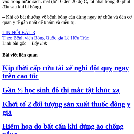
vào trong nước sạch, mát (từ 16 đến 20 độ C, tốt nhất trong 30 phút
đầu sau khi bị bỏng).
– Khi có bất thường về bệnh bỏng cần dừng ngay tự chữa và đến cơ
quan y tế gần nhất để khám và điều trị.
TIN NỔI BẬT 3
Theo
Bệnh viện Bỏng Quốc gia Lê Hữu Trác
Link bài gốc
Lấy link
Bài viết liên quan
Kịp thời cấp cứu tài xế nghi đột quỵ ngay
trên cao tốc
Gần ⅓ học sinh đô thị mắc tật khúc xạ
Khởi tố 2 đối tượng sản xuất thuốc đông y
giả
Hiểm họa do bất cẩn khi dùng áo chống