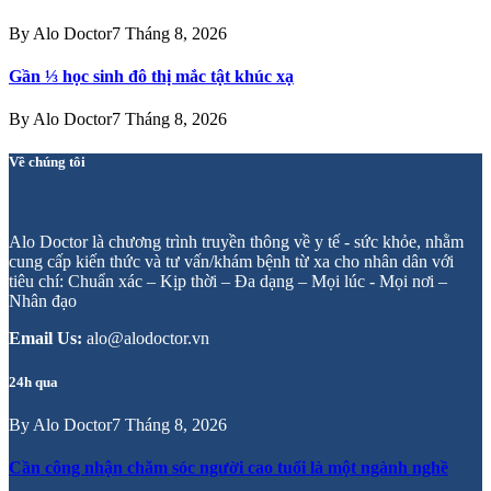
By
Alo Doctor
7 Tháng 8, 2026
Gần ⅓ học sinh đô thị mắc tật khúc xạ
By
Alo Doctor
7 Tháng 8, 2026
Về chúng tôi
Alo Doctor là chương trình truyền thông về y tế - sức khỏe, nhằm
cung cấp kiến thức và tư vấn/khám bệnh từ xa cho nhân dân với
tiêu chí: Chuẩn xác – Kịp thời – Đa dạng – Mọi lúc - Mọi nơi –
Nhân đạo
Email Us:
alo@alodoctor.vn
24h qua
By
Alo Doctor
7 Tháng 8, 2026
Cần công nhận chăm sóc người cao tuổi là một ngành nghề