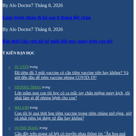
By
Alo Doctor
7 Tháng 8, 2026
Giúp bệnh nhân đi lại sau 8 tháng liệt chân
By
Alo Doctor
7 Tháng 8, 2026
Kịp thời cấp cứu tài xế nghi đột quỵ ngay trên cao tốc
Ý KIẾN BẠN ĐỌC
trong
TU UYÊN
Đã tiêm đủ 3 mũi vaccine có cần tiêm vaccine tiếp hay không? Và
giờ đến đâu để tiêm vaccine phòng COVID-19?
trong
PHƯƠNG TRANG
Lớp mầm non con tôi học có ca mắc tay chân miệng nguy kịch, tôi
phải làm gì để phòng bệnh cho con?
trong
MAI ANH
Con tôi bị quá thời hạn tiêm vaccine trong tiêm chủng mở rộng, giờ
có phải tiêm lại được từ đầu hay không?
trong
QUYNH TRANG
Gần đây trên mạng xã hội có truyền nhau thông tin “Ăn hoa quả