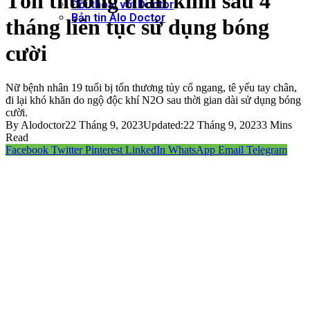
Tổn thương thần kinh sau 4
Đối thoại với Doctor
Bản tin Alo Doctor
tháng liên tục sử dụng bóng
cười
Nữ bệnh nhân 19 tuổi bị tổn thương tủy cổ ngang, tê yếu tay chân,
đi lại khó khăn do ngộ độc khí N2O sau thời gian dài sử dụng bóng
cười.
By
Alodoctor
22 Tháng 9, 2023
Updated:
22 Tháng 9, 2023
3 Mins
Read
Facebook
Twitter
Pinterest
LinkedIn
WhatsApp
Email
Telegram