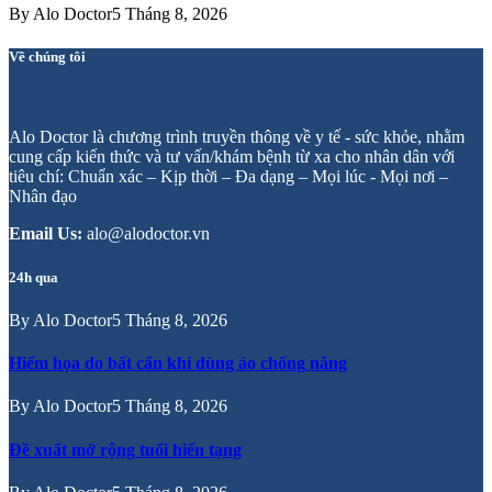
By
Alo Doctor
5 Tháng 8, 2026
Về chúng tôi
Alo Doctor là chương trình truyền thông về y tế - sức khỏe, nhằm
cung cấp kiến thức và tư vấn/khám bệnh từ xa cho nhân dân với
tiêu chí: Chuẩn xác – Kịp thời – Đa dạng – Mọi lúc - Mọi nơi –
Nhân đạo
Email Us:
alo@alodoctor.vn
24h qua
By
Alo Doctor
5 Tháng 8, 2026
Hiểm họa do bất cẩn khi dùng áo chống nắng
By
Alo Doctor
5 Tháng 8, 2026
Đề xuất mở rộng tuổi hiến tạng