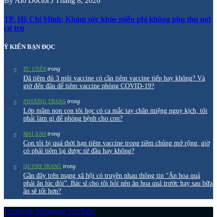
By
Alo Doctor
5 Tháng 8, 2026
TP. Hồ Chí Minh: Khám sức khỏe miễn phí không phụ thu nơi
cư trú
Ý KIẾN BẠN ĐỌC
trong
TU UYÊN
Đã tiêm đủ 3 mũi vaccine có cần tiêm vaccine tiếp hay không? Và
giờ đến đâu để tiêm vaccine phòng COVID-19?
trong
PHƯƠNG TRANG
Lớp mầm non con tôi học có ca mắc tay chân miệng nguy kịch, tôi
phải làm gì để phòng bệnh cho con?
trong
MAI ANH
Con tôi bị quá thời hạn tiêm vaccine trong tiêm chủng mở rộng, giờ
có phải tiêm lại được từ đầu hay không?
trong
QUYNH TRANG
Gần đây trên mạng xã hội có truyền nhau thông tin “Ăn hoa quả
phải ăn lúc đói”. Bác sĩ cho tôi hỏi nên ăn hoa quả trước hay sau bữa
ăn sẽ tốt hơn?
Facebook
Instagram
YouTube