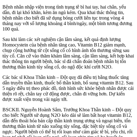
Bệnh nhân nhập viện trong tình trạng tê bì hai tay, hai chân, yếu
dần, đi lại khó khăn, kèm ăn ngủ kém. Qua khai thác thông tin,
bệnh nhân cho biết đã sử dụng bóng cười liên tục trong vòng 4
tháng nay với số lượng khoảng 4 bình/ngày, một bình tương đương
100 quả.
Sau khi làm các xét nghiệm cận lâm sàng, kết quả định lượng
Homocystein của bệnh nhân tăng cao, Vitamin B12 giảm mạnh,
chụp cộng hưởng từ cột sống cổ có hình ảnh tổn thương sừng sau
tủy cổ. Căn cứ vào thăm khám lâm sàng, cận lâm sàng, kết hợp khai
thác thông tin người bệnh, bác sĩ đã chẩn đoán bệnh nhân bị tổn
thương thần kinh tủy sống cổ, do ngộ độc khí cười N2O.
Các bác sĩ Khoa Thần kinh – Đột quỵ đã điều trị bằng thuốc tăng
dẫn truyền thần kinh, thuốc bổ thần kinh, bổ sung vitamin B12. Sau
5 ngày điều trị theo phác đồ, tình hình sức khỏe bệnh nhân được cải
thiện rõ rệt, chân tay cử động được, chân đi vững hơn. Dự kiến
được xuất viện trong vài ngày tới.
BSCKII. Nguyễn Hoành Sâm, Trưởng Khoa Thần kinh – Đột quỵ
cho biết: Người sử dụng N2O kéo dài sẽ làm bất hoạt vitamin B12,
dẫn đến thoái hóa bán cấp thần kinh trung ương và ngoại biên, tổn
thương thần kinh từ não xuống tủy sống, đặc biệt tủy sống cổ và
ngực. Người bệnh có thể bị rối loạn như cảm giác tê bì, yếu chi, rối