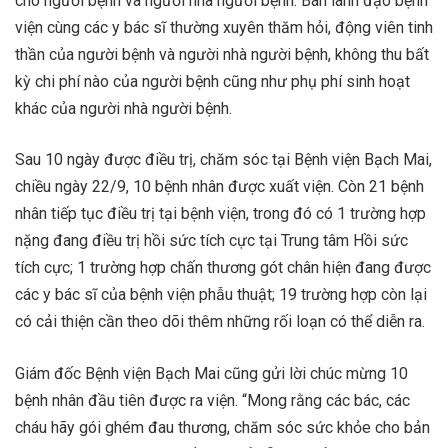
cho người bệnh và người nhà người bệnh. Ban lãnh đạo bệnh
viện cùng các y bác sĩ thường xuyên thăm hỏi, động viên tinh
thần của người bệnh và người nhà người bệnh, không thu bất
kỳ chi phí nào của người bệnh cũng như phụ phí sinh hoạt
khác của người nhà người bệnh.
Sau 10 ngày được điều trị, chăm sóc tại Bệnh viện Bạch Mai,
chiều ngày 22/9, 10 bệnh nhân được xuất viện. Còn 21 bệnh
nhân tiếp tục điều trị tại bệnh viện, trong đó có 1 trường hợp
nặng đang điều trị hồi sức tích cực tại Trung tâm Hồi sức
tích cực; 1 trường hợp chấn thương gót chân hiện đang được
các y bác sĩ của bệnh viện phẫu thuật; 19 trường hợp còn lại
có cải thiện cần theo dõi thêm những rối loạn có thể diễn ra.
Giám đốc Bệnh viện Bạch Mai cũng gửi lời chúc mừng 10
bệnh nhân đầu tiên được ra viện. “Mong rằng các bác, các
cháu hãy gói ghém đau thương, chăm sóc sức khỏe cho bản