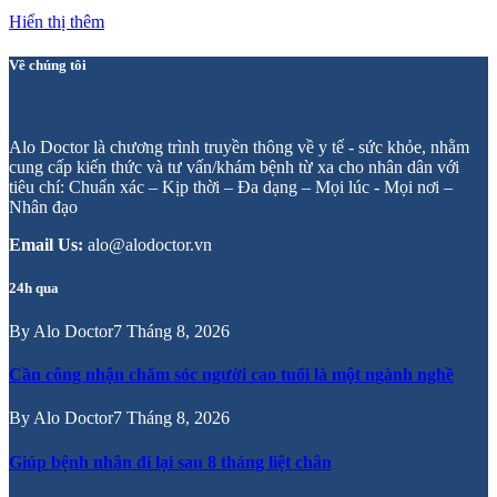
Hiển thị thêm
Về chúng tôi
Alo Doctor là chương trình truyền thông về y tế - sức khỏe, nhằm
cung cấp kiến thức và tư vấn/khám bệnh từ xa cho nhân dân với
tiêu chí: Chuẩn xác – Kịp thời – Đa dạng – Mọi lúc - Mọi nơi –
Nhân đạo
Email Us:
alo@alodoctor.vn
24h qua
By
Alo Doctor
7 Tháng 8, 2026
Cần công nhận chăm sóc người cao tuổi là một ngành nghề
By
Alo Doctor
7 Tháng 8, 2026
Giúp bệnh nhân đi lại sau 8 tháng liệt chân