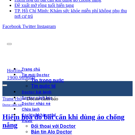
Đề xuất mở rộng tuổi hiến tạng
TP. Hồ Chí Minh: Khám sức khỏe miễn phí không phụ thu
nơi cư trú
Facebook
Twitter
Instagram
Trang chủ
Hotline
Tin mới Doctor
1900.969600
Tin trong nước
Tin quốc tế
Doctor bắt bệnh
Doctor cảnh báo
Trang chủ
»
Doctor cảnh báo
Doctor nhắc nè
Doctor cảnh báo
Chữa lành
Hiểm họa do bất cẩn khi dùng áo chống
Cocktail kháng thể
Video
nắng
Đối thoại với Doctor
Bản tin Alo Doctor