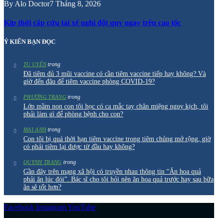
By
Alo Doctor
7 Tháng 8, 2026
Kịp thời cấp cứu tài xế nghi đột quỵ ngay trên cao tốc
Ý KIẾN BẠN ĐỌC
trong
TU UYÊN
Đã tiêm đủ 3 mũi vaccine có cần tiêm vaccine tiếp hay không? Và
giờ đến đâu để tiêm vaccine phòng COVID-19?
trong
PHƯƠNG TRANG
Lớp mầm non con tôi học có ca mắc tay chân miệng nguy kịch, tôi
phải làm gì để phòng bệnh cho con?
trong
MAI ANH
Con tôi bị quá thời hạn tiêm vaccine trong tiêm chủng mở rộng, giờ
có phải tiêm lại được từ đầu hay không?
trong
QUYNH TRANG
Gần đây trên mạng xã hội có truyền nhau thông tin “Ăn hoa quả
phải ăn lúc đói”. Bác sĩ cho tôi hỏi nên ăn hoa quả trước hay sau bữa
ăn sẽ tốt hơn?
Facebook
Instagram
YouTube