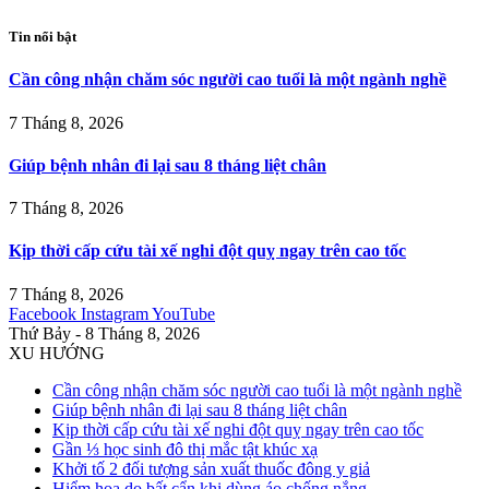
Tin nổi bật
Cần công nhận chăm sóc người cao tuổi là một ngành nghề
7 Tháng 8, 2026
Giúp bệnh nhân đi lại sau 8 tháng liệt chân
7 Tháng 8, 2026
Kịp thời cấp cứu tài xế nghi đột quỵ ngay trên cao tốc
7 Tháng 8, 2026
Facebook
Instagram
YouTube
Thứ Bảy - 8 Tháng 8, 2026
XU HƯỚNG
Cần công nhận chăm sóc người cao tuổi là một ngành nghề
Giúp bệnh nhân đi lại sau 8 tháng liệt chân
Kịp thời cấp cứu tài xế nghi đột quỵ ngay trên cao tốc
Gần ⅓ học sinh đô thị mắc tật khúc xạ
Khởi tố 2 đối tượng sản xuất thuốc đông y giả
Hiểm họa do bất cẩn khi dùng áo chống nắng