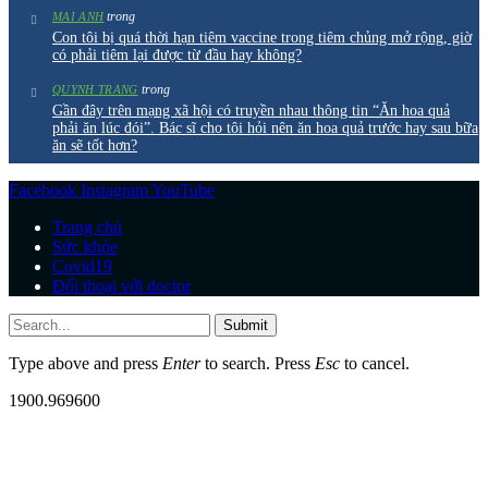
trong
MAI ANH
Con tôi bị quá thời hạn tiêm vaccine trong tiêm chủng mở rộng, giờ
có phải tiêm lại được từ đầu hay không?
trong
QUYNH TRANG
Gần đây trên mạng xã hội có truyền nhau thông tin “Ăn hoa quả
phải ăn lúc đói”. Bác sĩ cho tôi hỏi nên ăn hoa quả trước hay sau bữa
ăn sẽ tốt hơn?
Facebook
Instagram
YouTube
Trang chủ
Sức khỏe
Covid19
Đối thoại với doctor
Submit
Type above and press
Enter
to search. Press
Esc
to cancel.
1900.969600