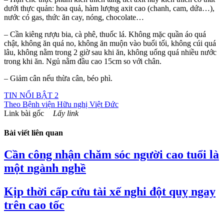
dưới thực quản: hoa quả, hàm lượng axit cao (chanh, cam, dứa…),
nước có gas, thức ăn cay, nóng, chocolate…
– Cần kiêng rượu bia, cà phê, thuốc lá. Không mặc quần áo quá
chật, không ăn quá no, không ăn muộn vào buổi tối, không cúi quá
lâu, không nằm trong 2 giờ sau khi ăn, không uống quá nhiều nước
trong khi ăn. Ngủ nằm đầu cao 15cm so với chân.
– Giảm cân nếu thừa cân, béo phì.
TIN NỔI BẬT 2
Theo
Bệnh viện Hữu nghị Việt Đức
Link bài gốc
Lấy link
Bài viết liên quan
Cần công nhận chăm sóc người cao tuổi là
một ngành nghề
Kịp thời cấp cứu tài xế nghi đột quỵ ngay
trên cao tốc