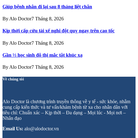
Giúp bệnh nhân đi lại sau 8 tháng liệt chân
By
Alo Doctor
7 Tháng 8, 2026
Kịp thời cấp cứu tài xế nghi đột quỵ ngay trên cao tốc
By
Alo Doctor
7 Tháng 8, 2026
Gần ⅓ học sinh đô thị mắc tật khúc xạ
By
Alo Doctor
7 Tháng 8, 2026
Về chúng tôi
Alo Doctor là chương trình truyền thông về y tế - sức khỏe, nhằm
cung cấp kiến thức và tư vấn/khám bệnh từ xa cho nhân dân với
tiêu chí: Chuẩn xác – Kịp thời – Đa dạng – Mọi lúc - Mọi nơi –
Nhân đạo
Email Us:
alo@alodoctor.vn