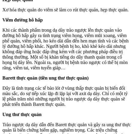
Xơ hóa thực quản do viêm sẽ làm co rút thực quản, hẹp thực quản.
Viêm đường hô hấp
Khi các thành phẩm trong dạ dày trào ngược lên thực quản vào
đường hô hấp gây ra tình trạng viêm họng, viêm mũi xoang, viêm
phế quản, viêm phổi, ho kéo dài dẫn đến hen mạn tính và các bệnh
lý đường hô hấp khác. Người bệnh bị ho, khò khè kéo dài nhưng
không đáp ứng hoặc đáp ứng kém với các phương pháp điều trị
thông thường. Một số bị khàn tiếng do dây thanh quản trong cổ
họng bị dày lên. Ngoài ra, người bị bệnh trào ngược có thể bị mòn
răng, viêm tai, viêm tuyến giáp…
Barett thực quản (tiền ung thư thực quản)
Đây là tình trạng các tế bào lót ở vùng thấp thực quản bị biến đổi
màu sắc, do sự tiếp xúc lặp đi lặp lại với axit dạ dày. Chỉ có một tỷ
lệ phần trăm nhỏ những người bị trào ngược dạ dày thực quản sẽ
phát triển thành Barett thực quản.
Ung thư thực quản
Trào ngược dạ dày dẫn đến Barett thực quản và gây ra ung thư thực
quản là biến chứng hiếm gặp, nghiêm trọng. Các triệu chứng