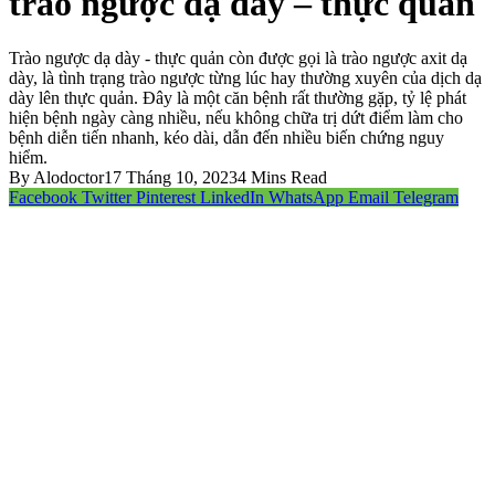
trào ngược dạ dày – thực quản
Trào ngược dạ dày - thực quản còn được gọi là trào ngược axit dạ
dày, là tình trạng trào ngược từng lúc hay thường xuyên của dịch dạ
dày lên thực quản. Đây là một căn bệnh rất thường gặp, tỷ lệ phát
hiện bệnh ngày càng nhiều, nếu không chữa trị dứt điểm làm cho
bệnh diễn tiến nhanh, kéo dài, dẫn đến nhiều biến chứng nguy
hiểm.
By
Alodoctor
17 Tháng 10, 2023
4 Mins Read
Facebook
Twitter
Pinterest
LinkedIn
WhatsApp
Email
Telegram