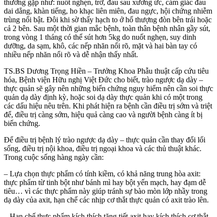
thường gặp như: nuốt nghẹn, trớ, đau sau xương ức, cảm giác đau
dai dẳng, khàn tiếng, ho khạc liên miên, đau ngực, hội chứng nhiễm
trùng nổi bật. Đôi khi sờ thấy hạch to ở hố thượng đòn bên trái hoặc
cả 2 bên. Sau một thời gian mắc bệnh, toàn thân bệnh nhân gầy sút,
trong vòng 1 tháng có thể sút hơn 5kg do nuốt nghẹn, suy dinh
dưỡng, da sạm, khô, các nếp nhăn nổi rõ, mặt và hai bàn tay có
nhiều nếp nhăn nổi rõ và dễ nhận thấy nhất.
TS.BS Dương Trọng Hiền – Trưởng Khoa Phẫu thuật cấp cứu tiêu
hóa, Bệnh viện Hữu nghị Việt Đức cho biết, trào ngược dạ dày –
thực quản sẽ gây nên những biến chứng nguy hiểm nên cần soi thực
quản dạ dày định kỳ, hoặc soi dạ dày thực quản khi có một trong
các dấu hiệu nêu trên. Khi phát hiện ra bệnh cần điều trị sớm và triệt
để, điều trị càng sớm, hiệu quả càng cao và người bệnh càng ít bị
biến chứng.
Để điều trị bệnh lý trào ngược dạ dày – thực quản cần thay đổi lối
sống, điều trị nội khoa, điều trị ngoại khoa và các thủ thuật khác.
Trong cuộc sống hàng ngày cần:
– Lựa chọn thực phẩm có tính kiềm, có khả năng trung hòa axit:
thực phẩm từ tinh bột như bánh mì hay bột yến mạch, hay đạm dễ
tiêu… vì các thực phẩm này giúp tránh sự bào mòn lớp nhầy trong
dạ dày của axit, hạn chế các nhịp cơ thắt thực quản có axit trào lên.
– Hạn chế thực phẩm kích thích tăng tiết axit hay kích thích cơ thắt