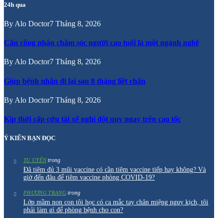
24h qua
By
Alo Doctor
7 Tháng 8, 2026
Cần công nhận chăm sóc người cao tuổi là một ngành nghề
By
Alo Doctor
7 Tháng 8, 2026
Giúp bệnh nhân đi lại sau 8 tháng liệt chân
By
Alo Doctor
7 Tháng 8, 2026
Kịp thời cấp cứu tài xế nghi đột quỵ ngay trên cao tốc
Ý KIẾN BẠN ĐỌC
trong
TU UYÊN
Đã tiêm đủ 3 mũi vaccine có cần tiêm vaccine tiếp hay không? Và
giờ đến đâu để tiêm vaccine phòng COVID-19?
trong
PHƯƠNG TRANG
Lớp mầm non con tôi học có ca mắc tay chân miệng nguy kịch, tôi
phải làm gì để phòng bệnh cho con?