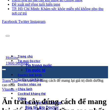
Đề xuất mở rộng tuổi hiến tạng
TP. Hồ Chí Minh: Khám sức khỏe miễn phí không phụ thu
nơi cư trú
Facebook
Twitter
Instagram
Trang chủ
Hotline
Tin mới Doctor
1900.969600
Tin trong nước
Tin quốc tế
Doctor bắt bệnh
Doctor cảnh báo
Trang chủ
»
Ăn trái cây đúng cách để mang lại giá trị dinh dưỡng
cao nhất
Doctor nhắc nè
Vitamin +
Chữa lành
Cocktail kháng thể
Video
Ăn trái cây đúng cách để mang
Đối thoại với Doctor
Bản tin Alo Doctor