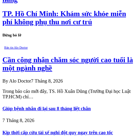
TP. Hồ Chí Minh: Khám sức khỏe miễn
phí không phụ thu nơi cư trú
Đừng bỏ lỡ
Bản tin Alo Doctor
Cần công nhận chăm sóc người cao tuổi là
một ngành nghề
By
Alo Doctor
7 Tháng 8, 2026
Trong báo cáo mới đây, TS. Hồ Xuân Dũng (Trường Đại học Luật
TP.HCM) chỉ…
Giúp bệnh nhân đi lại sau 8 tháng liệt chân
7 Tháng 8, 2026
Kịp thời cấp cứu tài xế nghi đột quỵ ngay trên cao tốc