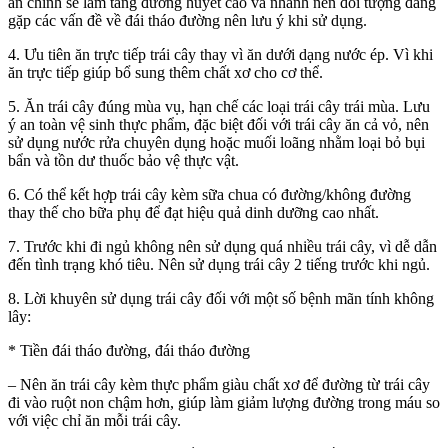
ăn chính sẽ làm tăng đường huyết cao và nhanh nên đối tượng đang
gặp các vấn đề về đái tháo đường nên lưu ý khi sử dụng.
4. Ưu tiên ăn trực tiếp trái cây thay vì ăn dưới dạng nước ép. Vì khi
ăn trực tiếp giúp bổ sung thêm chất xơ cho cơ thể.
5. Ăn trái cây đúng mùa vụ, hạn chế các loại trái cây trái mùa. Lưu
ý an toàn vệ sinh thực phẩm, đặc biệt đối với trái cây ăn cả vỏ, nên
sử dụng nước rửa chuyên dụng hoặc muối loãng nhằm loại bỏ bụi
bẩn và tồn dư thuốc bảo vệ thực vật.
6. Có thể kết hợp trái cây kèm sữa chua có đường/không đường
thay thế cho bữa phụ để đạt hiệu quả dinh dưỡng cao nhất.
7. Trước khi đi ngủ không nên sử dụng quá nhiều trái cây, vì dễ dẫn
đến tình trạng khó tiêu. Nên sử dụng trái cây 2 tiếng trước khi ngủ.
8. Lời khuyên sử dụng trái cây đối với một số bệnh mãn tính không
lây:
* Tiền đái tháo đường, đái tháo đường
– Nên ăn trái cây kèm thực phẩm giàu chất xơ để đường từ trái cây
đi vào ruột non chậm hơn, giúp làm giảm lượng đường trong máu so
với việc chỉ ăn mỗi trái cây.