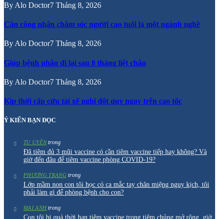
By
Alo Doctor
7 Tháng 8, 2026
Cần công nhận chăm sóc người cao tuổi là một ngành nghề
By
Alo Doctor
7 Tháng 8, 2026
Giúp bệnh nhân đi lại sau 8 tháng liệt chân
By
Alo Doctor
7 Tháng 8, 2026
Kịp thời cấp cứu tài xế nghi đột quỵ ngay trên cao tốc
Ý KIẾN BẠN ĐỌC
trong
TU UYÊN
Đã tiêm đủ 3 mũi vaccine có cần tiêm vaccine tiếp hay không? Và
giờ đến đâu để tiêm vaccine phòng COVID-19?
trong
PHƯƠNG TRANG
Lớp mầm non con tôi học có ca mắc tay chân miệng nguy kịch, tôi
phải làm gì để phòng bệnh cho con?
trong
MAI ANH
Con tôi bị quá thời hạn tiêm vaccine trong tiêm chủng mở rộng, giờ