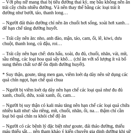
– Với phụ nữ mang thai bị tiểu đường thai kỳ, mẹ bầu không nên ăn
trái cây chứa nhiều đường. Và nên thay thế bằng các loại trái ít
đường như bưởi, táo, thanh long…
– Người đái tháo đường chỉ nên ăn chuối hơi sống, xoài hơi xanh…
để hạn chế tăng đường huyết.
– Trái cây nên ăn: nho, anh đào, mận, táo, cam, ổi, lê, kiwi, dưa
chuột, thanh long, củ đậu, roi…
– Trái cây nên hạn chế: dưa hấu, xoài, đu đủ, chuối, nhãn, vải, mít,
sầu riêng, các loại hoa quả sấy khô… (chỉ ăn với số lượng ít và bổ
sung thêm chất xơ để ổn định đường huyết).
* Suy thận, goute, tăng men gan, viêm loét dạ dày nên sử dụng các
quả chín ngọt, hạn chế quả chua
– Người bị viêm loét dạ dày nên hạn chế các loại quả như đu đủ
xanh, chuối, dứa, xoài xanh, ổi, cam…
– Người bị suy thận có kali máu tăng nên hạn chế các loại quả chứa
nhiều kali như: sầu riêng, mít, chuối, nhãn, ổi, na… thậm chí cần
loại bỏ quả chín ra khỏi chế độ ăn
– Người có các bệnh lý đặc biệt như goute, đái tháo đường, thiếu
máu thiếu sắt… nên tham khảo ý kiến chuyên gia dinh dưỡng khi sử