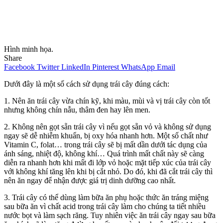
Hình minh họa.
Share
Facebook
Twitter
LinkedIn
Pinterest
WhatsApp
Email
Dưới đây là một số cách sử dụng trái cây đúng cách:
1. Nên ăn trái cây vừa chín kỹ, khi màu, mùi và vị trái cây còn tốt
nhưng không chín nẫu, thâm đen hay lên men.
2. Không nên gọt sẵn trái cây vì nếu gọt sẵn vỏ và không sử dụng
ngay sẽ dễ nhiễm khuẩn, bị oxy hóa nhanh hơn. Một số chất như
Vitamin C, folat… trong trái cây sẽ bị mất dần dưới tác dụng của
ánh sáng, nhiệt độ, không khí… Quá trình mất chất này sẽ càng
diễn ra nhanh hơn khi mất đi lớp vỏ hoặc mặt tiếp xúc của trái cây
với không khí tăng lên khi bị cắt nhỏ. Do đó, khi đã cắt trái cây thì
nên ăn ngay để nhận được giá trị dinh dưỡng cao nhất.
3. Trái cây có thể dùng làm bữa ăn phụ hoặc thức ăn tráng miệng
sau bữa ăn vì chất acid trong trái cây làm cho chúng ta tiết nhiều
nước bọt và làm sạch răng. Tuy nhiên việc ăn trái cây ngay sau bữa