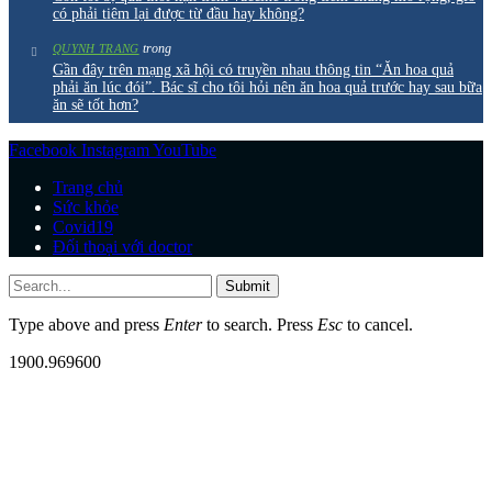
có phải tiêm lại được từ đầu hay không?
trong
QUYNH TRANG
Gần đây trên mạng xã hội có truyền nhau thông tin “Ăn hoa quả
phải ăn lúc đói”. Bác sĩ cho tôi hỏi nên ăn hoa quả trước hay sau bữa
ăn sẽ tốt hơn?
Facebook
Instagram
YouTube
Trang chủ
Sức khỏe
Covid19
Đối thoại với doctor
Submit
Type above and press
Enter
to search. Press
Esc
to cancel.
1900.969600