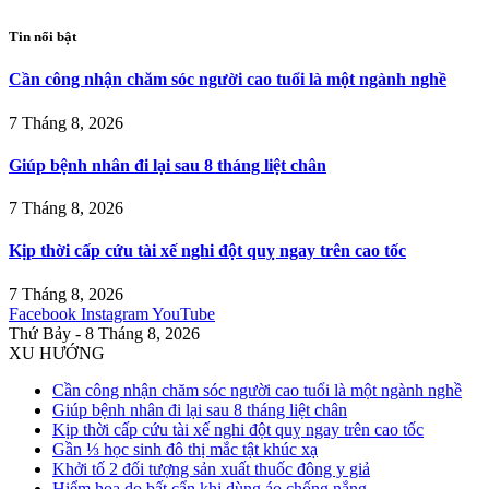
Tin nổi bật
Cần công nhận chăm sóc người cao tuổi là một ngành nghề
7 Tháng 8, 2026
Giúp bệnh nhân đi lại sau 8 tháng liệt chân
7 Tháng 8, 2026
Kịp thời cấp cứu tài xế nghi đột quỵ ngay trên cao tốc
7 Tháng 8, 2026
Facebook
Instagram
YouTube
Thứ Bảy - 8 Tháng 8, 2026
XU HƯỚNG
Cần công nhận chăm sóc người cao tuổi là một ngành nghề
Giúp bệnh nhân đi lại sau 8 tháng liệt chân
Kịp thời cấp cứu tài xế nghi đột quỵ ngay trên cao tốc
Gần ⅓ học sinh đô thị mắc tật khúc xạ
Khởi tố 2 đối tượng sản xuất thuốc đông y giả
Hiểm họa do bất cẩn khi dùng áo chống nắng