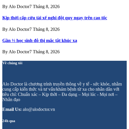
By
Alo Doctor
7 Tháng 8, 2026
Kịp thời cấp cứu tài xế nghi đột quỵ ngay trên cao tốc
By
Alo Doctor
7 Tháng 8, 2026
Gần ⅓ học sinh đô thị mắc tật khúc xạ
By
Alo Doctor
7 Tháng 8, 2026
Về chúng tôi
Alo Doctor là chương trình truyền thông về y tế - sức khỏe, nhằm
cung cấp kiến thức và tư vấn/khám bệnh từ xa cho nhân dân với
tiêu chí: Chuẩn xác – Kịp thời – Đa dạng – Mọi lúc - Mọi nơi –
Nhân đạo
Email Us:
alo@alodoctor.vn
24h qua