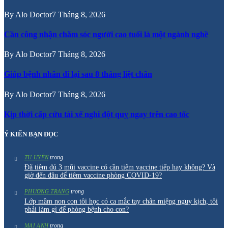
By
Alo Doctor
7 Tháng 8, 2026
Cần công nhận chăm sóc người cao tuổi là một ngành nghề
By
Alo Doctor
7 Tháng 8, 2026
Giúp bệnh nhân đi lại sau 8 tháng liệt chân
By
Alo Doctor
7 Tháng 8, 2026
Kịp thời cấp cứu tài xế nghi đột quỵ ngay trên cao tốc
Ý KIẾN BẠN ĐỌC
trong
TU UYÊN
Đã tiêm đủ 3 mũi vaccine có cần tiêm vaccine tiếp hay không? Và
giờ đến đâu để tiêm vaccine phòng COVID-19?
trong
PHƯƠNG TRANG
Lớp mầm non con tôi học có ca mắc tay chân miệng nguy kịch, tôi
phải làm gì để phòng bệnh cho con?
trong
MAI ANH