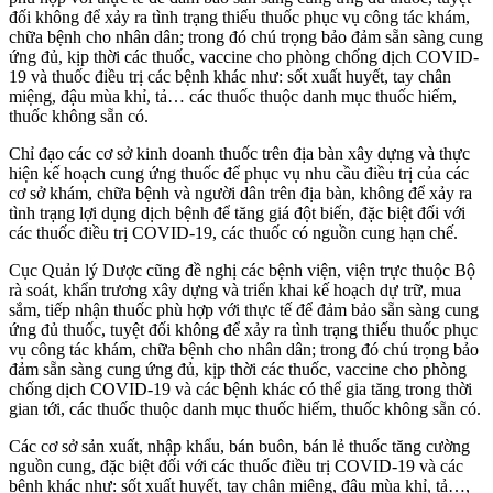
đối không để xảy ra tình trạng thiếu thuốc phục vụ công tác khám,
chữa bệnh cho nhân dân; trong đó chú trọng bảo đảm sẵn sàng cung
ứng đủ, kịp thời các thuốc, vaccine cho phòng chống dịch COVID-
19 và thuốc điều trị các bệnh khác như: sốt xuất huyết, tay chân
miệng, đậu mùa khỉ, tả… các thuốc thuộc danh mục thuốc hiếm,
thuốc không sẵn có.
Chỉ đạo các cơ sở kinh doanh thuốc trên địa bàn xây dựng và thực
hiện kế hoạch cung ứng thuốc để phục vụ nhu cầu điều trị của các
cơ sở khám, chữa bệnh và người dân trên địa bàn, không để xảy ra
tình trạng lợi dụng dịch bệnh để tăng giá đột biến, đặc biệt đối với
các thuốc điều trị COVID-19, các thuốc có nguồn cung hạn chế.
Cục Quản lý Dược cũng đề nghị các bệnh viện, viện trực thuộc Bộ
rà soát, khẩn trương xây dựng và triển khai kế hoạch dự trữ, mua
sắm, tiếp nhận thuốc phù hợp với thực tế để đảm bảo sẵn sàng cung
ứng đủ thuốc, tuyệt đối không để xảy ra tình trạng thiếu thuốc phục
vụ công tác khám, chữa bệnh cho nhân dân; trong đó chú trọng bảo
đảm sẵn sàng cung ứng đủ, kịp thời các thuốc, vaccine cho phòng
chống dịch COVID-19 và các bệnh khác có thể gia tăng trong thời
gian tới, các thuốc thuộc danh mục thuốc hiếm, thuốc không sẵn có.
Các cơ sở sản xuất, nhập khẩu, bán buôn, bán lẻ thuốc tăng cường
nguồn cung, đặc biệt đối với các thuốc điều trị COVID-19 và các
bệnh khác như: sốt xuất huyết, tay chân miệng, đậu mùa khỉ, tả…,