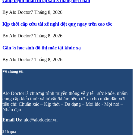
Giúp bệnh nhân đi lại sau 8 tháng liệt chân
By
Alo Doctor
7 Tháng 8, 2026
Kịp thời cấp cứu tài xế nghi đột quỵ ngay trên cao tốc
By
Alo Doctor
7 Tháng 8, 2026
Gần ⅓ học sinh đô thị mắc tật khúc xạ
By
Alo Doctor
7 Tháng 8, 2026
Về chúng tôi
Alo Doctor là chương trình truyền thông về y tế - sức khỏe, nhằm
cung cấp kiến thức và tư vấn/khám bệnh từ xa cho nhân dân với
tiêu chí: Chuẩn xác – Kịp thời – Đa dạng – Mọi lúc - Mọi nơi –
Nhân đạo
Email Us:
alo@alodoctor.vn
24h qua