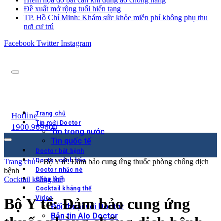
Đề xuất mở rộng tuổi hiến tạng
TP. Hồ Chí Minh: Khám sức khỏe miễn phí không phụ thu
nơi cư trú
Facebook
Twitter
Instagram
Trang chủ
Hotline
Tin mới Doctor
1900.969600
Tin trong nước
Tin quốc tế
Doctor bắt bệnh
Doctor cảnh báo
Trang chủ
»
Bộ Y tế: Đảm bảo cung ứng thuốc phòng chống dịch
bệnh
Doctor nhắc nè
Cocktail kháng thể
Chữa lành
Cocktail kháng thể
Video
Bộ Y tế: Đảm bảo cung ứng
Đối thoại với Doctor
Bản tin Alo Doctor