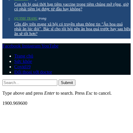
Con tôi bị quá thời hạn tiêm vaccine trong tiêm chủng mở rộng, giờ
có phải tiêm lại được từ đầu hay không?
trong
QUYNH TRANG
Gần đây trên mạng xã hội có truyền nhau thông tin “Ăn hoa quả
phải ăn lúc đói”. Bác sĩ cho tôi hỏi nên ăn hoa quả trước hay sau bữa
ăn sẽ tốt hơn?
Facebook
Instagram
YouTube
Trang chủ
Sức khỏe
Covid19
Đối thoại với doctor
Submit
Type above and press
Enter
to search. Press
Esc
to cancel.
1900.969600