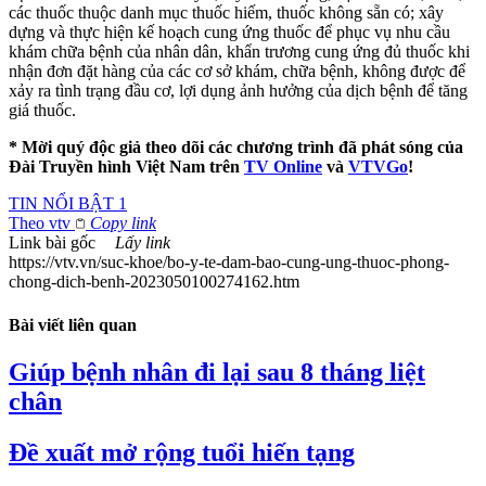
các thuốc thuộc danh mục thuốc hiếm, thuốc không sẵn có; xây
dựng và thực hiện kế hoạch cung ứng thuốc để phục vụ nhu cầu
khám chữa bệnh của nhân dân, khẩn trương cung ứng đủ thuốc khi
nhận đơn đặt hàng của các cơ sở khám, chữa bệnh, không được để
xảy ra tình trạng đầu cơ, lợi dụng ảnh hưởng của dịch bệnh để tăng
giá thuốc.
* Mời quý độc giả theo dõi các chương trình đã phát sóng của
Đài Truyền hình Việt Nam trên
TV Online
và
VTVGo
!
TIN NỔI BẬT 1
Theo
vtv
Copy link
Link bài gốc
Lấy link
https://vtv.vn/suc-khoe/bo-y-te-dam-bao-cung-ung-thuoc-phong-
chong-dich-benh-2023050100274162.htm
Bài viết liên quan
Giúp bệnh nhân đi lại sau 8 tháng liệt
chân
Đề xuất mở rộng tuổi hiến tạng