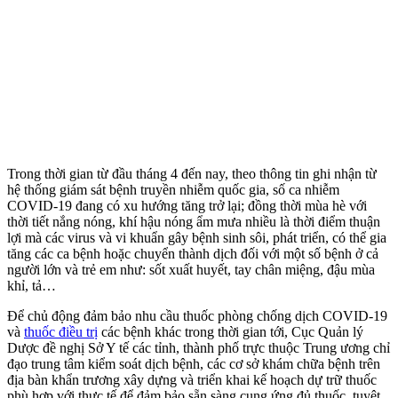
Trong thời gian từ đầu tháng 4 đến nay, theo thông tin ghi nhận từ
hệ thống giám sát bệnh truyền nhiễm quốc gia, số ca nhiễm
COVID-19 đang có xu hướng tăng trở lại; đồng thời mùa hè với
thời tiết nắng nóng, khí hậu nóng ẩm mưa nhiều là thời điểm thuận
lợi mà các virus và vi khuẩn gây bệnh sinh sôi, phát triển, có thể gia
tăng các ca bệnh hoặc chuyển thành dịch đối với một số bệnh ở cả
người lớn và trẻ em như: sốt xuất huyết, tay chân miệng, đậu mùa
khỉ, tả…
Để chủ động đảm bảo nhu cầu thuốc phòng chống dịch COVID-19
và
thuốc điều trị
các bệnh khác trong thời gian tới, Cục Quản lý
Dược đề nghị Sở Y tế các tỉnh, thành phố trực thuộc Trung ương chỉ
đạo trung tâm kiểm soát dịch bệnh, các cơ sở khám chữa bệnh trên
địa bàn khẩn trương xây dựng và triển khai kế hoạch dự trữ thuốc
phù hợp với thực tế để đảm bảo sẵn sàng cung ứng đủ thuốc, tuyệt