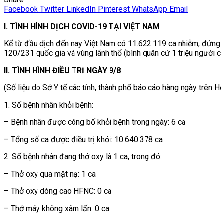
Facebook
Twitter
LinkedIn
Pinterest
WhatsApp
Email
I. TÌNH HÌNH DỊCH COVID-19 TẠI VIỆT NAM
Kể từ đầu dịch đến nay Việt Nam có 11.622.119 ca nhiễm, đứng t
120/231 quốc gia và vùng lãnh thổ (bình quân cứ 1 triệu người 
II. TÌNH HÌNH ĐIỀU TRỊ NGÀY 9/8
(Số liệu do Sở Y tế các tỉnh, thành phố báo cáo hàng ngày trên
1. Số bệnh nhân khỏi bệnh:
– Bệnh nhân được công bố khỏi bệnh trong ngày: 6 ca
– Tổng số ca được điều trị khỏi: 10.640.378 ca
2. Số bệnh nhân đang thở oxy là 1 ca, trong đó:
– Thở oxy qua mặt nạ: 1 ca
– Thở oxy dòng cao HFNC: 0 ca
– Thở máy không xâm lấn: 0 ca