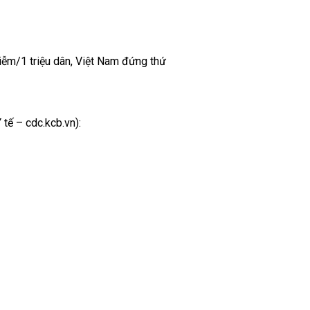
hiễm/1 triệu dân, Việt Nam đứng thứ
tế – cdc.kcb.vn):