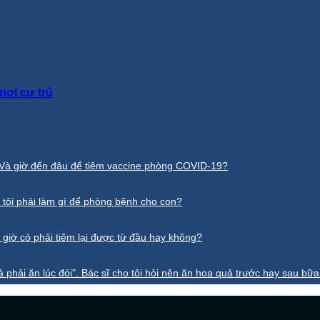
nơi cư trú
? Và giờ đến đâu để tiêm vaccine phòng COVID-19?
 tôi phải làm gì để phòng bệnh cho con?
 giờ có phải tiêm lại được từ đầu hay không?
 phải ăn lúc đói”. Bác sĩ cho tôi hỏi nên ăn hoa quả trước hay sau bữa