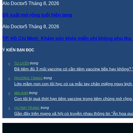
Alo Doctor
5 Tháng 8, 2026
Đề xuất mở rộng tuổi hiến tạng
Alo Doctor
5 Tháng 8, 2026
TP. Hồ Chí Minh: Khám sức khỏe miễn phí không phụ thu 
Ý KIẾN BẠN ĐỌC
trong
TU UYÊN
Đã tiêm đủ 3 mũi vaccine có cần tiêm vaccine tiếp hay không
trong
PHƯƠNG TRANG
Lớp mầm non con tôi học có ca mắc tay chân miệng nguy kịch,
trong
MAI ANH
Con tôi bị quá thời hạn tiêm vaccine trong tiêm chủng mở rộng,
trong
QUYNH TRANG
Gần đây trên mạng xã hội có truyền nhau thông tin “Ăn hoa quả