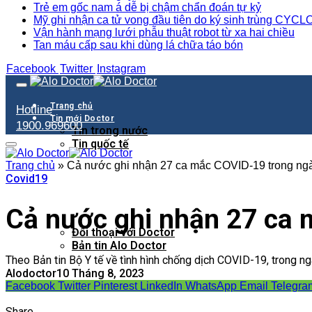
Trẻ em gốc nam á dễ bị chậm chẩn đoán tự kỷ
Mỹ ghi nhận ca tử vong đầu tiên do ký sinh trùng CY
Vận hành mạng lưới phẫu thuật robot từ xa hai chiều
Tan máu cấp sau khi dùng lá chữa táo bón
Facebook
Twitter
Instagram
Trang chủ
Hotline
Tin mới Doctor
1900.969600
Tin trong nước
Tin quốc tế
Doctor bắt bệnh
Trang chủ
»
Cả nước ghi nhận 27 ca mắc COVID-19 trong ng
Doctor cảnh báo
Covid19
Doctor nhắc nè
Chữa lành
Cocktail kháng thể
Cả nước ghi nhận 27 ca 
Video
Đối thoại với Doctor
Bản tin Alo Doctor
Theo Bản tin Bộ Y tế về tình hình chống dịch COVID-19, trong 
Alodoctor
10 Tháng 8, 2023
Facebook
Twitter
Pinterest
LinkedIn
WhatsApp
Email
Telegra
Share