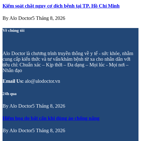
Kiểm soát chặt nguy cơ dịch bệnh tại TP. Hồ Chí Minh
By
Alo Doctor
5 Tháng 8, 2026
Về chúng tôi
Alo Doctor là chương trình truyền thông về y tế - sức khỏe, nhằm
cung cấp kiến thức và tư vấn/khám bệnh từ xa cho nhân dân với
tiêu chí: Chuẩn xác – Kịp thời – Đa dạng – Mọi lúc - Mọi nơi –
Nhân đạo
Email Us:
alo@alodoctor.vn
24h qua
By
Alo Doctor
5 Tháng 8, 2026
Hiểm họa do bất cẩn khi dùng áo chống nắng
By
Alo Doctor
5 Tháng 8, 2026