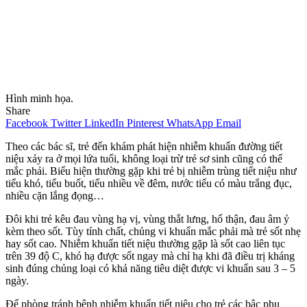
Hình minh họa.
Share
Facebook
Twitter
LinkedIn
Pinterest
WhatsApp
Email
Theo các bác sĩ, trẻ đến khám phát hiện nhiễm khuẩn đường tiết
niệu xảy ra ở mọi lứa tuổi, không loại trừ trẻ sơ sinh cũng có thể
mắc phải. Biểu hiện thường gặp khi trẻ bị nhiễm trùng tiết niệu như
tiểu khó, tiểu buốt, tiểu nhiều về đêm, nước tiểu có màu trắng đục,
nhiều cặn lắng đọng…
Đôi khi trẻ kêu đau vùng hạ vị, vùng thắt lưng, hố thận, đau âm ỷ
kèm theo sốt. Tùy tính chất, chủng vi khuẩn mắc phải mà trẻ sốt nhẹ
hay sốt cao. Nhiễm khuẩn tiết niệu thường gặp là sốt cao liên tục
trên 39 độ C, khó hạ được sốt ngay mà chỉ hạ khi đã điều trị kháng
sinh đúng chủng loại có khả năng tiêu diệt được vi khuẩn sau 3 – 5
ngày.
Để phòng tránh bệnh nhiễm khuẩn tiết niệu cho trẻ các bậc phụ