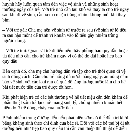
huynh hãy luôn quan tâm đến việc vệ sinh và những sinh hoạt
thường ngày của trẻ. Với trẻ nhỏ cần lau khô và thay tã cho trẻ ngay
sau khi đi vệ sinh, cần xem có cặn trắng ở bỉm không mỗi khi thay
bỉm.
– Với trẻ gái: Cha mẹ nên vệ sinh từ trước ra sau (vệ sinh từ lỗ tiểu
ra sau hậu môn) để tránh vi khuẩn vào lỗ tiểu gây nhiễm trùng
ngược dòng.
– Với trẻ trai: Quan sát trẻ đi tiểu nếu thấy phồng bao quy đầu hoặc
tia tiểu nhỏ cần cho trẻ khám ngay vì có thể do dài hoặc hẹp bao
quy đầu.
Bên cạnh đó, cha mẹ cần hướng dẫn và tập cho trẻ thói quen đi vệ
sinh đúng cách. Cần cho trẻ uống đủ nước hàng ngày, ăn uống đảm
bảo vệ sinh với các loại rau củ quả để tăng lượng nước làm cho hệ
bài tiết nước tiểu của trẻ được tốt hơn.
Khi phát hiện trẻ có các bất thường về hệ tiết niệu cần đến khám để
phẫu thuật sớm trả lại chức năng sinh lý, chống nhiễm khuẩn tiết
niệu do ứ trệ dòng chảy của nước tiểu.
Bệnh nhiễm trùng đường tiểu nếu phát hiện sớm có thể điều trị khỏi
bằng kháng sinh theo chỉ định của bác sĩ. Đối với các bé trai bị dị tật
đường tiểu như hẹp bao quy đầu thì cần can thiệp thủ thuật để điều