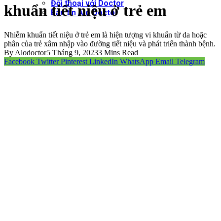
Đối thoại với Doctor
khuẩn tiết niệu ở trẻ em
Bản tin Alo Doctor
Nhiễm khuẩn tiết niệu ở trẻ em là hiện tượng vi khuẩn từ da hoặc
phân của trẻ xâm nhập vào đường tiết niệu và phát triển thành bệnh.
By
Alodoctor
5 Tháng 9, 2023
3 Mins Read
Facebook
Twitter
Pinterest
LinkedIn
WhatsApp
Email
Telegram