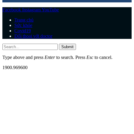
Facebook
Instagram
YouTube
Trang chủ
Sức khỏe
Covid19
Đối thoại với doctor
Submit
Type above and press
Enter
to search. Press
Esc
to cancel.
1900.969600