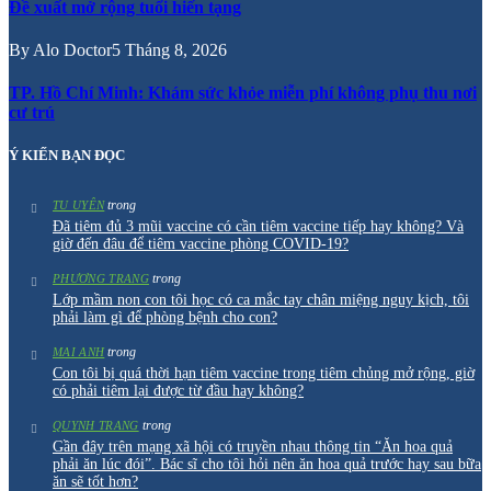
Đề xuất mở rộng tuổi hiến tạng
By
Alo Doctor
5 Tháng 8, 2026
TP. Hồ Chí Minh: Khám sức khỏe miễn phí không phụ thu nơi
cư trú
Ý KIẾN BẠN ĐỌC
trong
TU UYÊN
Đã tiêm đủ 3 mũi vaccine có cần tiêm vaccine tiếp hay không? Và
giờ đến đâu để tiêm vaccine phòng COVID-19?
trong
PHƯƠNG TRANG
Lớp mầm non con tôi học có ca mắc tay chân miệng nguy kịch, tôi
phải làm gì để phòng bệnh cho con?
trong
MAI ANH
Con tôi bị quá thời hạn tiêm vaccine trong tiêm chủng mở rộng, giờ
có phải tiêm lại được từ đầu hay không?
trong
QUYNH TRANG
Gần đây trên mạng xã hội có truyền nhau thông tin “Ăn hoa quả
phải ăn lúc đói”. Bác sĩ cho tôi hỏi nên ăn hoa quả trước hay sau bữa
ăn sẽ tốt hơn?