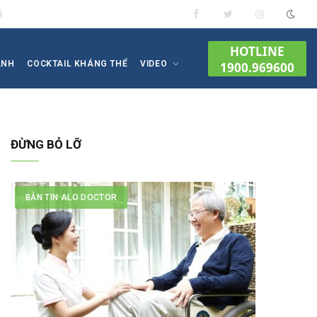
ề
Facebook
Twitter
Instagram
HOTLINE
ÀNH
COCKTAIL KHÁNG THỂ
VIDEO
1900.969600
ĐỪNG BỎ LỠ
BẢN TIN ALO DOCTOR