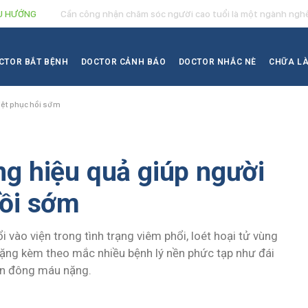
U HƯỚNG
Cần công nhận chăm sóc người cao tuổi là một ngành ngh
CTOR BẮT BỆNH
DOCTOR CẢNH BÁO
DOCTOR NHẮC NÈ
CHỮA L
iệt phục hồi sớm
ng hiệu quả giúp người
hồi sớm
vào viện trong tình trạng viêm phổi, loét hoại tử vùng
nặng kèm theo mắc nhiều bệnh lý nền phức tạp như đái
loạn đông máu nặng.