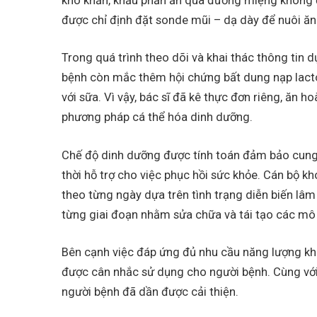
khó khăn, khẩu phần ăn qua đường miệng không 
được chỉ định đặt sonde mũi – dạ dày để nuôi ăn
Trong quá trình theo dõi và khai thác thông tin 
bệnh còn mắc thêm hội chứng bất dung nạp lactos
với sữa. Vì vậy, bác sĩ đã kê thực đơn riêng, ăn 
phương pháp cá thể hóa dinh dưỡng.
Chế độ dinh dưỡng được tính toán đảm bảo cung 
thời hỗ trợ cho việc phục hồi sức khỏe. Cán bộ 
theo từng ngày dựa trên tình trạng diễn biến lâ
từng giai đoạn nhằm sửa chữa và tái tạo các mô 
Bên cạnh việc đáp ứng đủ nhu cầu năng lượng kh
được cân nhắc sử dụng cho người bệnh. Cùng với s
người bệnh đã dần được cải thiện.