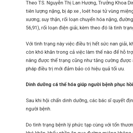
Theo TS. Nguyễn Thị Lan Hương, Trưởng Khoa Din
tiên lượng nặng, bị áp xe , loét hoại tử vùng miệ
xương; suy thận, rối loạn chuyển hóa nặng, đườn
56,91), rối loạn điện giải; kèm theo đó là tình trạ
Với tình trạng này việc điều trị hết sức nan giả
còn khó khăn trong cả việc làm thế nào để hỗ tr
nâng được thể trạng cũng như tăng cường được s
pháp điều trị mới đảm bảo có hiệu quả tối ưu.
Dinh dưỡng cá thể hóa giúp người bệnh phục hồ
Sau khi hội chẩn dinh dưỡng, các bác sĩ quyết đị
người bệnh.
Do tình trạng bệnh lý phức tạp cùng với tổn thư