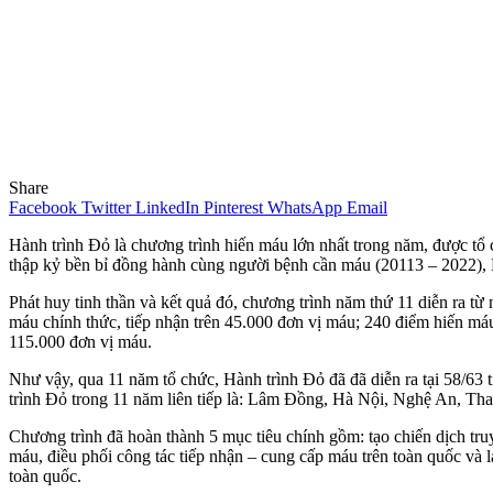
Share
Facebook
Twitter
LinkedIn
Pinterest
WhatsApp
Email
Hành trình Đỏ là chương trình hiến máu lớn nhất trong năm, được tổ 
thập kỷ bền bỉ đồng hành cùng người bệnh cần máu (20113 – 2022), H
Phát huy tinh thần và kết quả đó, chương trình năm thứ 11 diễn ra t
máu chính thức, tiếp nhận trên 45.000 đơn vị máu; 240 điểm hiến má
115.000 đơn vị máu.
Như vậy, qua 11 năm tổ chức, Hành trình Đỏ đã đã diễn ra tại 58/63 
trình Đỏ trong 11 năm liên tiếp là: Lâm Đồng, Hà Nội, Nghệ An, T
Chương trình đã hoàn thành 5 mục tiêu chính gồm: tạo chiến dịch tru
máu, điều phối công tác tiếp nhận – cung cấp máu trên toàn quốc và la
toàn quốc.