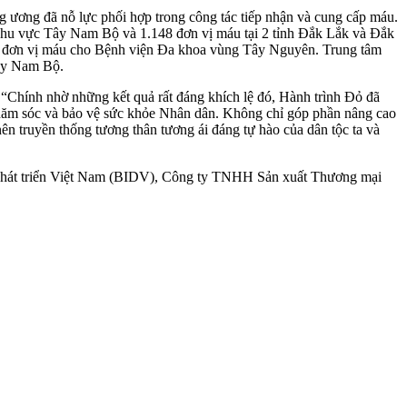
g ương đã nỗ lực phối hợp trong công tác tiếp nhận và cung cấp máu.
 khu vực Tây Nam Bộ và 1.148 đơn vị máu tại 2 tỉnh Đắk Lắk và Đắk
00 đơn vị máu cho Bệnh viện Đa khoa vùng Tây Nguyên. Trung tâm
ây Nam Bộ.
hính nhờ những kết quả rất đáng khích lệ đó, Hành trình Đỏ đã
chăm sóc và bảo vệ sức khỏe Nhân dân. Không chỉ góp phần nâng cao
ên truyền thống tương thân tương ái đáng tự hào của dân tộc ta và
 Phát triển Việt Nam (BIDV), Công ty TNHH Sản xuất Thương mại