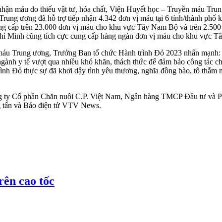
nhận máu do thiếu vật tư, hóa chất, Viện Huyết học – Truyền máu Trun
ung ương đã hỗ trợ tiếp nhận 4.342 đơn vị máu tại 6 tỉnh/thành phố
ung cấp trên 23.000 đơn vị máu cho khu vực Tây Nam Bộ và trên 2.5
í Minh cũng tích cực cung cấp hàng ngàn đơn vị máu cho khu vực T
u Trung ương, Trưởng Ban tổ chức Hành trình Đỏ 2023 nhấn mạnh: “C
ngành y tế vượt qua nhiều khó khăn, thách thức để đảm bảo công tác 
ình Đỏ thực sự đã khơi dậy tình yêu thương, nghĩa đồng bào, tô thắm n
Công ty Cổ phần Chăn nuôi C.P. Việt Nam, Ngân hàng TMCP Đầu tư và
ng tấn và Báo điện tử VTV News.
rên cao tốc