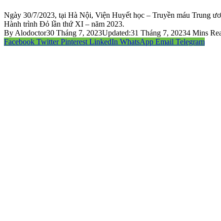
Ngày 30/7/2023, tại Hà Nội, Viện Huyết học – Truyền máu Trung ư
Hành trình Đỏ lần thứ XI – năm 2023.
By
Alodoctor
30 Tháng 7, 2023
Updated:
31 Tháng 7, 2023
4 Mins Re
Facebook
Twitter
Pinterest
LinkedIn
WhatsApp
Email
Telegram