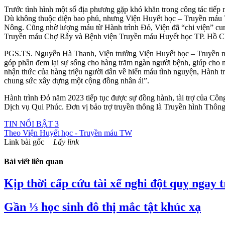
Trước tình hình một số địa phương gặp khó khăn trong công tác tiếp 
Dù không thuộc diện bao phủ, nhưng Viện Huyết học – Truyền máu Tr
Nông. Cũng nhờ lượng máu từ Hành trình Đỏ, Viện đã “chi viện” c
Truyền máu Chợ Rẫy và Bệnh viện Truyền máu Huyết học TP. Hồ Ch
PGS.TS. Nguyễn Hà Thanh, Viện trưởng Viện Huyết học – Truyền má
góp phần đem lại sự sống cho hàng trăm ngàn người bệnh, giúp cho 
nhận thức của hàng triệu người dân về hiến máu tình nguyện, Hành tr
chung sức xây dựng một cộng đồng nhân ái”.
Hành trình Đỏ năm 2023 tiếp tục được sự đồng hành, tài trợ của 
Dịch vụ Qui Phúc. Đơn vị bảo trợ truyền thông là Truyền hình Thô
TIN NỔI BẬT 3
Theo
Viện Huyết học - Truyền máu TW
Link bài gốc
Lấy link
Bài viết liên quan
Kịp thời cấp cứu tài xế nghi đột quỵ ngay t
Gần ⅓ học sinh đô thị mắc tật khúc xạ