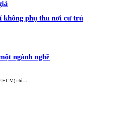
giả
 không phụ thu nơi cư trú
 một ngành nghề
 TP.HCM) chỉ…