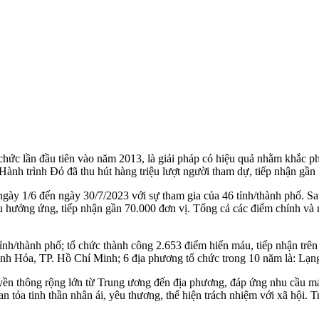
chức lần đầu tiên vào năm 2013, là giải pháp có hiệu quả nhằm khắc ph
ành trình Đỏ đã thu hút hàng triệu lượt người tham dự, tiếp nhận gần
ừ ngày 1/6 đến ngày 30/7/2023 với sự tham gia của 46 tỉnh/thành phố. 
u hưởng ứng, tiếp nhận gần 70.000 đơn vị. Tổng cả các điểm chính và 
tỉnh/thành phố; tổ chức thành công 2.653 điểm hiến máu, tiếp nhận tr
hanh Hóa, TP. Hồ Chí Minh; 6 địa phương tổ chức trong 10 năm là: 
yền thông rộng lớn từ Trung ương đến địa phương, đáp ứng nhu cầu máu
n tỏa tinh thần nhân ái, yêu thương, thể hiện trách nhiệm với xã hội. T