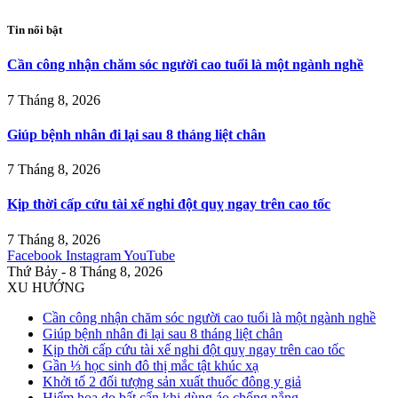
Tin nổi bật
Cần công nhận chăm sóc người cao tuổi là một ngành nghề
7 Tháng 8, 2026
Giúp bệnh nhân đi lại sau 8 tháng liệt chân
7 Tháng 8, 2026
Kịp thời cấp cứu tài xế nghi đột quỵ ngay trên cao tốc
7 Tháng 8, 2026
Facebook
Instagram
YouTube
Thứ Bảy - 8 Tháng 8, 2026
XU HƯỚNG
Cần công nhận chăm sóc người cao tuổi là một ngành nghề
Giúp bệnh nhân đi lại sau 8 tháng liệt chân
Kịp thời cấp cứu tài xế nghi đột quỵ ngay trên cao tốc
Gần ⅓ học sinh đô thị mắc tật khúc xạ
Khởi tố 2 đối tượng sản xuất thuốc đông y giả
Hiểm họa do bất cẩn khi dùng áo chống nắng