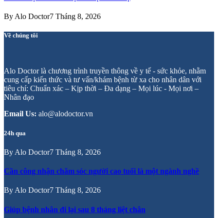
By
Alo Doctor
7 Tháng 8, 2026
Về chúng tôi
Alo Doctor là chương trình truyền thông về y tế - sức khỏe, nhằm
cung cấp kiến thức và tư vấn/khám bệnh từ xa cho nhân dân với
tiêu chí: Chuẩn xác – Kịp thời – Đa dạng – Mọi lúc - Mọi nơi –
Nhân đạo
Email Us:
alo@alodoctor.vn
24h qua
By
Alo Doctor
7 Tháng 8, 2026
Cần công nhận chăm sóc người cao tuổi là một ngành nghề
By
Alo Doctor
7 Tháng 8, 2026
Giúp bệnh nhân đi lại sau 8 tháng liệt chân