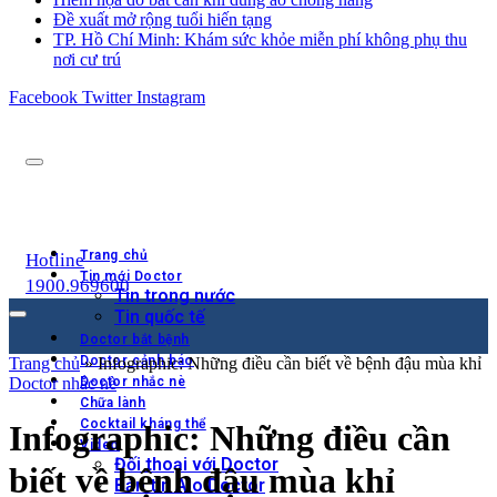
Đề xuất mở rộng tuổi hiến tạng
TP. Hồ Chí Minh: Khám sức khỏe miễn phí không phụ thu
nơi cư trú
Facebook
Twitter
Instagram
Trang chủ
Hotline
Tin mới Doctor
1900.969600
Tin trong nước
Tin quốc tế
Doctor bắt bệnh
Doctor cảnh báo
Trang chủ
»
Infographic: Những điều cần biết về bệnh đậu mùa khỉ
Doctor nhắc nè
Doctor nhắc nè
Chữa lành
Cocktail kháng thể
Infographic: Những điều cần
Video
Đối thoại với Doctor
biết về bệnh đậu mùa khỉ
Bản tin Alo Doctor