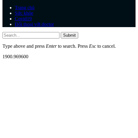
Trang chủ
Sức khỏe
Covid19
Đối thoại với doctor
Submit
Type above and press
Enter
to search. Press
Esc
to cancel.
1900.969600