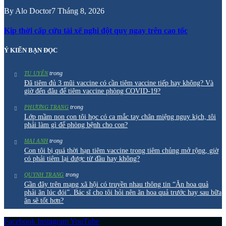
By
Alo Doctor
7 Tháng 8, 2026
Kịp thời cấp cứu tài xế nghi đột quỵ ngay trên cao tốc
Ý KIẾN BẠN ĐỌC
trong
TU UYÊN
Đã tiêm đủ 3 mũi vaccine có cần tiêm vaccine tiếp hay không? Và
giờ đến đâu để tiêm vaccine phòng COVID-19?
trong
PHƯƠNG TRANG
Lớp mầm non con tôi học có ca mắc tay chân miệng nguy kịch, tôi
phải làm gì để phòng bệnh cho con?
trong
MAI ANH
Con tôi bị quá thời hạn tiêm vaccine trong tiêm chủng mở rộng, giờ
có phải tiêm lại được từ đầu hay không?
trong
QUYNH TRANG
Gần đây trên mạng xã hội có truyền nhau thông tin “Ăn hoa quả
phải ăn lúc đói”. Bác sĩ cho tôi hỏi nên ăn hoa quả trước hay sau bữa
ăn sẽ tốt hơn?
Facebook
Instagram
YouTube