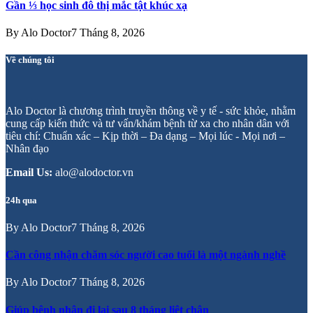
Gần ⅓ học sinh đô thị mắc tật khúc xạ
By
Alo Doctor
7 Tháng 8, 2026
Về chúng tôi
Alo Doctor là chương trình truyền thông về y tế - sức khỏe, nhằm
cung cấp kiến thức và tư vấn/khám bệnh từ xa cho nhân dân với
tiêu chí: Chuẩn xác – Kịp thời – Đa dạng – Mọi lúc - Mọi nơi –
Nhân đạo
Email Us:
alo@alodoctor.vn
24h qua
By
Alo Doctor
7 Tháng 8, 2026
Cần công nhận chăm sóc người cao tuổi là một ngành nghề
By
Alo Doctor
7 Tháng 8, 2026
Giúp bệnh nhân đi lại sau 8 tháng liệt chân