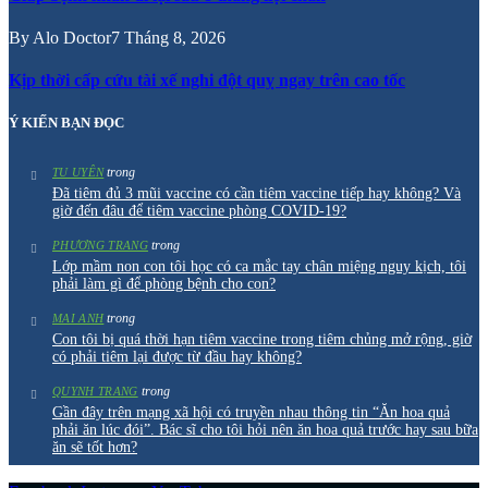
By
Alo Doctor
7 Tháng 8, 2026
Kịp thời cấp cứu tài xế nghi đột quỵ ngay trên cao tốc
Ý KIẾN BẠN ĐỌC
trong
TU UYÊN
Đã tiêm đủ 3 mũi vaccine có cần tiêm vaccine tiếp hay không? Và
giờ đến đâu để tiêm vaccine phòng COVID-19?
trong
PHƯƠNG TRANG
Lớp mầm non con tôi học có ca mắc tay chân miệng nguy kịch, tôi
phải làm gì để phòng bệnh cho con?
trong
MAI ANH
Con tôi bị quá thời hạn tiêm vaccine trong tiêm chủng mở rộng, giờ
có phải tiêm lại được từ đầu hay không?
trong
QUYNH TRANG
Gần đây trên mạng xã hội có truyền nhau thông tin “Ăn hoa quả
phải ăn lúc đói”. Bác sĩ cho tôi hỏi nên ăn hoa quả trước hay sau bữa
ăn sẽ tốt hơn?