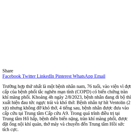
Share
Facebook
Twitter
LinkedIn
Pinterest
WhatsApp
Email
Trường hợp thứ nhất là một bệnh nhân nam, 76 tuổi, vào viện vì đợt
cấp của bệnh phổi tắc nghẽn mạn tính (COPD) có biến chứng tràn
khí màng phổi. Khoảng 4h ngày 2/8/2023, bệnh nhân đang đi bộ thì
xuất hiện đau tức ngực trái và khó thở. Bệnh nhân tự hít Ventolin (2
xịt) nhưng không đỡ khó thở, 4 tiếng sau, bệnh nhân được đưa vào
cấp cứu tại Trung tâm Cấp cứu A9. Trong quá trình điều trị tại
Trung tâm Hô hấp, bệnh diễn biến nặng, tràn khí màng phổi, được
đặt ống nội khí quản, thở máy và chuyển đến Trung tâm Hồi sức
tích cực.