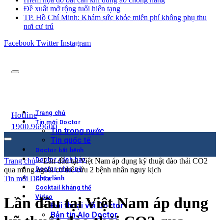
Đề xuất mở rộng tuổi hiến tạng
TP. Hồ Chí Minh: Khám sức khỏe miễn phí không phụ thu
nơi cư trú
Facebook
Twitter
Instagram
Trang chủ
Hotline
Tin mới Doctor
1900.969600
Tin trong nước
Tin quốc tế
Doctor bắt bệnh
Doctor cảnh báo
Trang chủ
»
Lần đầu tại Việt Nam áp dụng kỹ thuật đào thải CO2
qua màng ngoài cơ thể cứu 2 bệnh nhân nguy kịch
Doctor nhắc nè
Tin mới Doctor
Chữa lành
Cocktail kháng thể
Video
Lần đầu tại Việt Nam áp dụng
Đối thoại với Doctor
Bản tin Alo Doctor