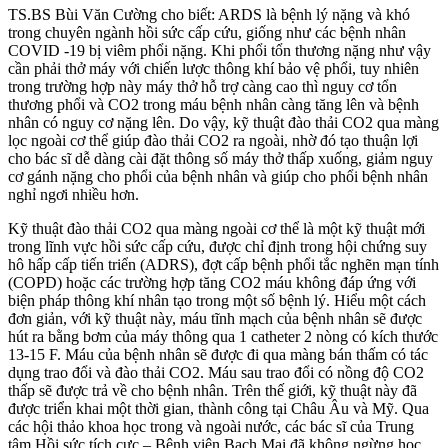
TS.BS Bùi Văn Cường cho biết: ARDS là bệnh lý nặng và khó
trong chuyên ngành hồi sức cấp cứu, giống như các bệnh nhân
COVID -19 bị viêm phổi nặng. Khi phổi tổn thương nặng như vậy
cần phải thở máy với chiến lược thông khí bảo vệ phổi, tuy nhiên
trong trường hợp này máy thở hỗ trợ càng cao thì nguy cơ tổn
thương phổi và CO2 trong máu bệnh nhân càng tăng lên và bệnh
nhân có nguy cơ nặng lên. Do vậy, kỹ thuật đào thải CO2 qua màng
lọc ngoài cơ thể giúp đào thải CO2 ra ngoài, nhờ đó tạo thuận lợi
cho bác sĩ dễ dàng cài đặt thông số máy thở thấp xuống, giảm nguy
cơ gánh nặng cho phổi của bệnh nhân và giúp cho phổi bệnh nhân
nghỉ ngơi nhiều hơn.
Kỹ thuật đào thải CO2 qua màng ngoài cơ thể là một kỹ thuật mới
trong lĩnh vực hồi sức cấp cứu, được chỉ định trong hội chứng suy
hô hấp cấp tiến triển (ADRS), đợt cấp bệnh phổi tắc nghẽn mạn tính
(COPD) hoặc các trường hợp tăng CO2 máu không đáp ứng với
biện pháp thông khí nhân tạo trong một số bệnh lý. Hiểu một cách
đơn giản, với kỹ thuật này, máu tĩnh mạch của bệnh nhân sẽ được
hút ra bằng bơm của máy thông qua 1 catheter 2 nòng có kích thước
13-15 F. Máu của bệnh nhân sẽ được đi qua màng bán thấm có tác
dụng trao đổi và đào thải CO2. Máu sau trao đổi có nồng độ CO2
thấp sẽ được trả về cho bệnh nhân. Trên thế giới, kỹ thuật này đã
được triển khai một thời gian, thành công tại Châu Âu và Mỹ. Qua
các hội thảo khoa học trong và ngoài nước, các bác sĩ của Trung
tâm Hồi sức tích cực – Bệnh viện Bạch Mai đã không ngừng học