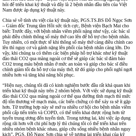
hỏi để triển khai kỹ thuật và đây là 2 bệnh nhân đầu tiên của Việt
Nam được áp dụng kỹ thuật này.
Chia sẻ về tính ưu việt của kỹ thuật này, PGS.TS.BS Đỗ Ngọc Sơn
– Giám đốc Trung tâm Hồi sức tích cực, Bệnh viện Bạch Mai cho
biết: Trước đây, với bệnh nhân viêm phổi nặng như vậy, các bác sĩ
phải điều chỉnh thông số máy thở cao lên để hỗ trợ cho bệnh nhân.
Tuy nhiên, có một thực tế khi thông số máy thở càng điều chỉnh cao
lên thì nguy cơ và gánh nặng lên phổi của bệnh nhân càng lớn. Do
vậy, khi chúng ta có thêm các biện pháp hỗ trợ khác như kỹ thuật
đào thải CO2 qua màng ngoài cơ thể sẽ giúp các bác sĩ đảm bảo
CO2 trong máu bệnh nhân ở mức an toàn và giúp cho bác sĩ điều
chỉnh giảm tối đa hỗ trợ của máy thở, từ đó giúp cho phổi nghỉ ngơi
nhiều hơn và tăng khả năng hồi phục.
“Hiện nay, chúng tôi đã có kinh nghiệm bước đầu rất khả quan khi
triển khai kỹ thuật này trên 2 nhóm bệnh. Với việc sử dụng kỹ thuật
đào thải CO2 qua màng ngoài cơ thể qua đường tĩnh mạch thì mức
độ tổn thương về mạch máu, các biến chứng có thể xảy ra sẽ ít gặp
hơn. Từ trường hợp này sẽ mở ra nhiều cơ hội cho bệnh nhân viêm
phổi cấp tiến triển và COPD, có thể triển khai được rộng hơn từ
tuyến trung ương đến tuyến tỉnh. Trong tương lai, khi việc áp dụng
rộng rãi hơn với chi phí hợp lý thì chúng tôi có thể triển khai trên
nhiều nhóm bệnh khác nhau, giúp cứu sống nhiều bệnh nhân nguy
kịch”, PGS. Đỗ Ngọc Sơn chia sẻ về tương lai triển khai của kỹ