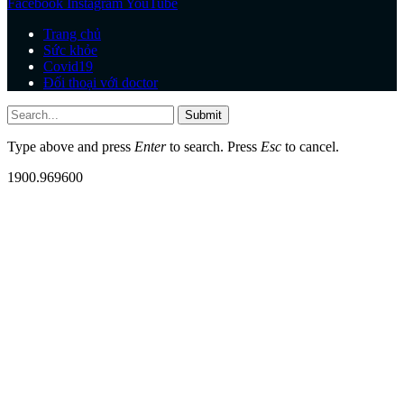
Facebook
Instagram
YouTube
Trang chủ
Sức khỏe
Covid19
Đối thoại với doctor
Submit
Type above and press
Enter
to search. Press
Esc
to cancel.
1900.969600