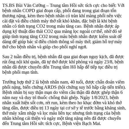
TS.BS Bùi Văn Cường – Trung tâm Hồi sức tích cực cho biết: Với
bệnh nhân COPD giai đoạn cấp, phổi đang trong giai đoạn tổn
thương nặng, kèm theo bệnh nhân có tràn khí màng phổi nên việc
cài đặt và điều chỉnh máy thở rất khó khăn, đặc biệt là khi bệnh
nhân có tình trạng CO2 trong máu tăng cao. Bệnh nhân được áp
dụng kỹ thuật đào thải CO2 qua màng lọc ngoài cơ thể, nhờ đó sẽ
giúp tình trạng tăng CO2 trong máu bệnh nhân được kiểm soát dễ
dàng để giúp bác sĩ điều chỉnh thông số máy thở, giảm hỗ trợ máy
thở cho bệnh nhân và giúp cho phổi nghỉ ngơi.
Sau 2 tuần điều trị, bệnh nhân đã qua giai đoạn nguy kịch, đã được
rút ống nội khí quản, đã tự thở được khí phòng và ngày 23/8, bệnh
nhân đã được chuyển đến Trung tâm Hô hấp để tiếp tục điều trị
bệnh phổi mạn tính.
Trường hợp thứ 2 là bệnh nhân nam, 40 tuổi, được chẩn đoán viêm
phổi nặng, biến chứng ARDS (hội chứng suy hô hấp cấp tiến triển).
Bệnh nhân bị suy thận mạn do viêm cầu thận đã được ghép thận 6
năm nay và duy trì thuốc chống thải ghép. Ngày 1/8/2023, bệnh
nhân xuất hiện sốt cơn, rét run, kèm theo ho khạc đờm và khó thở
tăng dần, được điều trị 13 ngày tại cơ sở y tế trước bằng kháng sinh,
thở máy xâm nhập và lọc máu liên tục nhưng tình trạng của bệnh
nhân không cải thiện và ngày một tăng nặng nên đã được chuyển
đến Trung tâm Hồi sức tích cực, Bệnh viện Bạch Mai.