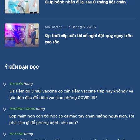
Giúp bệnh nhân đi lại sau 8 tháng liệt chân
Alo Doctor
7 Tháng 8, 2026
Kịp thời cấp cứu tài xế nghi đột quỵ ngay trên
cao tốc
Ý KIẾN BẠN ĐỌC
trong
TU UYÊN
Đã tiêm đủ 3 mũi vaccine có cần tiêm vaccine tiếp hay không? Và
giờ đến đâu để tiêm vaccine phòng COVID-19?
trong
PHƯƠNG TRANG
Lớp mầm non con tôi học có ca mắc tay chân miệng nguy kịch, tôi
phải làm gì để phòng bệnh cho con?
trong
MAI ANH