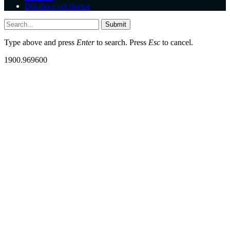
Đối thoại với doctor
Submit
Type above and press
Enter
to search. Press
Esc
to cancel.
1900.969600