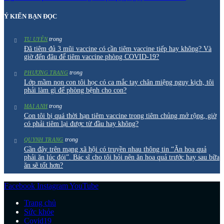
Ý KIẾN BẠN ĐỌC
trong
TU UYÊN
Đã tiêm đủ 3 mũi vaccine có cần tiêm vaccine tiếp hay không? Và
giờ đến đâu để tiêm vaccine phòng COVID-19?
trong
PHƯƠNG TRANG
Lớp mầm non con tôi học có ca mắc tay chân miệng nguy kịch, tôi
phải làm gì để phòng bệnh cho con?
trong
MAI ANH
Con tôi bị quá thời hạn tiêm vaccine trong tiêm chủng mở rộng, giờ
có phải tiêm lại được từ đầu hay không?
trong
QUYNH TRANG
Gần đây trên mạng xã hội có truyền nhau thông tin “Ăn hoa quả
phải ăn lúc đói”. Bác sĩ cho tôi hỏi nên ăn hoa quả trước hay sau bữa
ăn sẽ tốt hơn?
Facebook
Instagram
YouTube
Trang chủ
Sức khỏe
Covid19