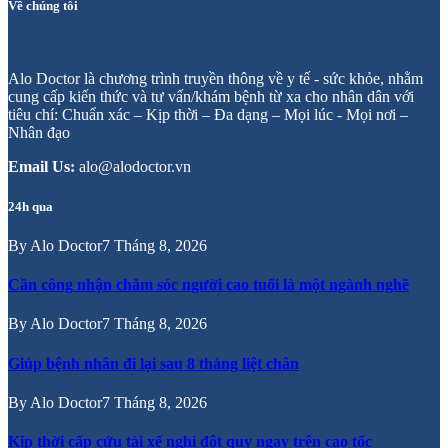
Về chúng tôi
Alo Doctor là chương trình truyền thông về y tế - sức khỏe, nhằm
cung cấp kiến thức và tư vấn/khám bệnh từ xa cho nhân dân với
tiêu chí: Chuẩn xác – Kịp thời – Đa dạng – Mọi lúc - Mọi nơi –
Nhân đạo
Email Us:
alo@alodoctor.vn
24h qua
By
Alo Doctor
7 Tháng 8, 2026
Cần công nhận chăm sóc người cao tuổi là một ngành nghề
By
Alo Doctor
7 Tháng 8, 2026
Giúp bệnh nhân đi lại sau 8 tháng liệt chân
By
Alo Doctor
7 Tháng 8, 2026
Kịp thời cấp cứu tài xế nghi đột quỵ ngay trên cao tốc