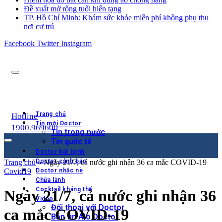
Đề xuất mở rộng tuổi hiến tạng
TP. Hồ Chí Minh: Khám sức khỏe miễn phí không phụ thu
nơi cư trú
Facebook
Twitter
Instagram
Trang chủ
Hotline
Tin mới Doctor
1900.969600
Tin trong nước
Tin quốc tế
Doctor bắt bệnh
Doctor cảnh báo
Trang chủ
»
Ngày 21/7, cả nước ghi nhận 36 ca mắc COVID-19
Covid19
Doctor nhắc nè
Chữa lành
Cocktail kháng thể
Ngày 21/7, cả nước ghi nhận 36
Video
Đối thoại với Doctor
ca mắc COVID-19
Bản tin Alo Doctor