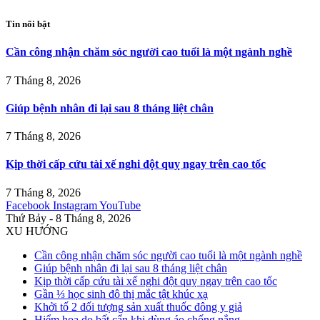
Tin nổi bật
Cần công nhận chăm sóc người cao tuổi là một ngành nghề
7 Tháng 8, 2026
Giúp bệnh nhân đi lại sau 8 tháng liệt chân
7 Tháng 8, 2026
Kịp thời cấp cứu tài xế nghi đột quỵ ngay trên cao tốc
7 Tháng 8, 2026
Facebook
Instagram
YouTube
Thứ Bảy - 8 Tháng 8, 2026
XU HƯỚNG
Cần công nhận chăm sóc người cao tuổi là một ngành nghề
Giúp bệnh nhân đi lại sau 8 tháng liệt chân
Kịp thời cấp cứu tài xế nghi đột quỵ ngay trên cao tốc
Gần ⅓ học sinh đô thị mắc tật khúc xạ
Khởi tố 2 đối tượng sản xuất thuốc đông y giả
Hiểm họa do bất cẩn khi dùng áo chống nắng