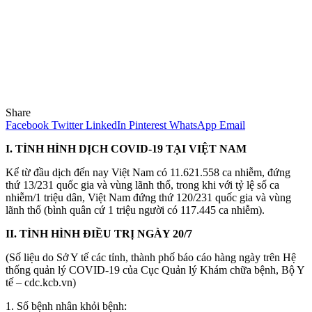
Share
Facebook
Twitter
LinkedIn
Pinterest
WhatsApp
Email
I. TÌNH HÌNH DỊCH COVID-19 TẠI VIỆT NAM
Kể từ đầu dịch đến nay Việt Nam có 11.621.558 ca nhiễm, đứng
thứ 13/231 quốc gia và vùng lãnh thổ, trong khi với tỷ lệ số ca
nhiễm/1 triệu dân, Việt Nam đứng thứ 120/231 quốc gia và vùng
lãnh thổ (bình quân cứ 1 triệu người có 117.445 ca nhiễm).
II. TÌNH HÌNH ĐIỀU TRỊ NGÀY 20/7
(Số liệu do Sở Y tế các tỉnh, thành phố báo cáo hàng ngày trên Hệ
thống quản lý COVID-19 của Cục Quản lý Khám chữa bệnh, Bộ Y
tế – cdc.kcb.vn)
1. Số bệnh nhân khỏi bệnh: