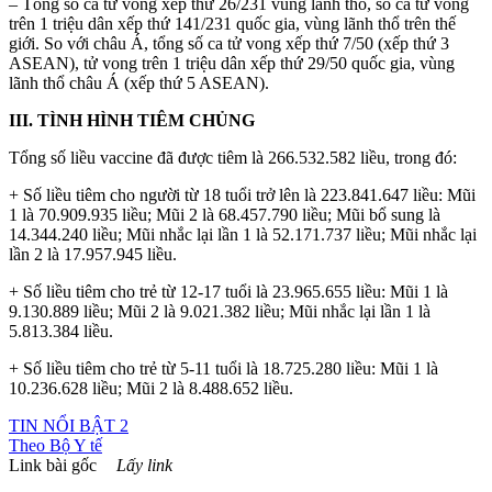
– Tổng số ca tử vong xếp thứ 26/231 vùng lãnh thổ, số ca tử vong
trên 1 triệu dân xếp thứ 141/231 quốc gia, vùng lãnh thổ trên thế
giới. So với châu Á, tổng số ca tử vong xếp thứ 7/50 (xếp thứ 3
ASEAN), tử vong trên 1 triệu dân xếp thứ 29/50 quốc gia, vùng
lãnh thổ châu Á (xếp thứ 5 ASEAN).
III. TÌNH HÌNH TIÊM CHỦNG
Tổng số liều vaccine đã được tiêm là 266.532.582 liều, trong đó:
+ Số liều tiêm cho người từ 18 tuổi trở lên là 223.841.647 liều: Mũi
1 là 70.909.935 liều; Mũi 2 là 68.457.790 liều; Mũi bổ sung là
14.344.240 liều; Mũi nhắc lại lần 1 là 52.171.737 liều; Mũi nhắc lại
lần 2 là 17.957.945 liều.
+ Số liều tiêm cho trẻ từ 12-17 tuổi là 23.965.655 liều: Mũi 1 là
9.130.889 liều; Mũi 2 là 9.021.382 liều; Mũi nhắc lại lần 1 là
5.813.384 liều.
+ Số liều tiêm cho trẻ từ 5-11 tuổi là 18.725.280 liều: Mũi 1 là
10.236.628 liều; Mũi 2 là 8.488.652 liều.
TIN NỔI BẬT 2
Theo
Bộ Y tế
Link bài gốc
Lấy link