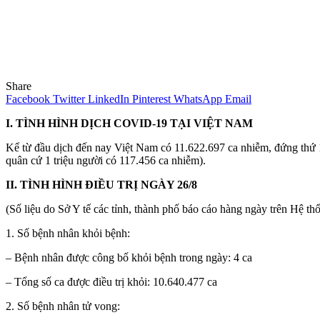
Share
Facebook
Twitter
LinkedIn
Pinterest
WhatsApp
Email
I. TÌNH HÌNH DỊCH COVID-19 TẠI VIỆT NAM
Kể từ đầu dịch đến nay Việt Nam có 11.622.697 ca nhiễm, đứng thứ 13
quân cứ 1 triệu người có 117.456 ca nhiễm).
II. TÌNH HÌNH ĐIỀU TRỊ NGÀY 26/8
(Số liệu do Sở Y tế các tỉnh, thành phố báo cáo hàng ngày trên Hệ
1. Số bệnh nhân khỏi bệnh:
– Bệnh nhân được công bố khỏi bệnh trong ngày: 4 ca
– Tổng số ca được điều trị khỏi: 10.640.477 ca
2. Số bệnh nhân tử vong: