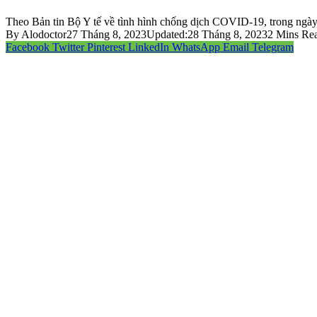
Theo Bản tin Bộ Y tế về tình hình chống dịch COVID-19, trong ngày
By
Alodoctor
27 Tháng 8, 2023
Updated:
28 Tháng 8, 2023
2 Mins Re
Facebook
Twitter
Pinterest
LinkedIn
WhatsApp
Email
Telegram