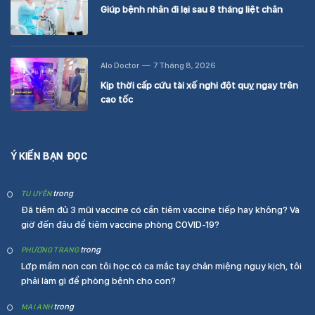
Giúp bệnh nhân đi lại sau 8 tháng liệt chân
Alo Doctor
7 Tháng 8, 2026
Kịp thời cấp cứu tài xế nghi đột quỵ ngay trên
cao tốc
Ý KIẾN BẠN ĐỌC
trong
TU UYÊN
Đã tiêm đủ 3 mũi vaccine có cần tiêm vaccine tiếp hay không? Và
giờ đến đâu để tiêm vaccine phòng COVID-19?
trong
PHƯƠNG TRANG
Lớp mầm non con tôi học có ca mắc tay chân miệng nguy kịch, tôi
phải làm gì để phòng bệnh cho con?
trong
MAI ANH