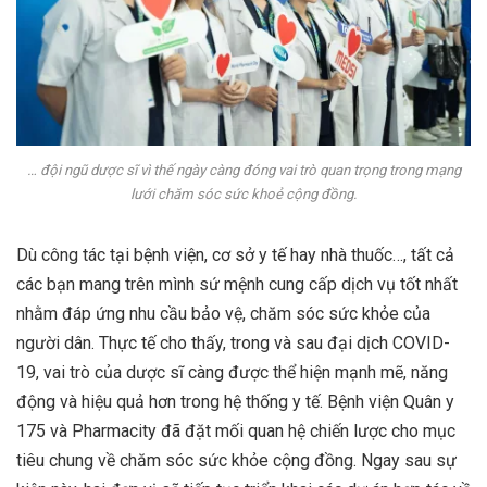
… đội ngũ dược sĩ vì thế ngày càng đóng vai trò quan trọng trong mạng
lưới chăm sóc sức khoẻ cộng đồng.
Dù công tác tại bệnh viện, cơ sở y tế hay nhà thuốc…, tất cả
các bạn mang trên mình sứ mệnh cung cấp dịch vụ tốt nhất
nhằm đáp ứng nhu cầu bảo vệ, chăm sóc sức khỏe của
người dân. Thực tế cho thấy, trong và sau đại dịch COVID-
19, vai trò của dược sĩ càng được thể hiện mạnh mẽ, năng
động và hiệu quả hơn trong hệ thống y tế. Bệnh viện Quân y
175 và Pharmacity đã đặt mối quan hệ chiến lược cho mục
tiêu chung về chăm sóc sức khỏe cộng đồng. Ngay sau sự