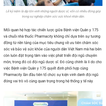
Lễ kỷ niệm là dịp tôn vinh những người dược sĩ, vốn có nhiều đóng góp
trong sự nghiệp chăm sóc sức khoẻ nhân dân.
Mối quan hệ hợp tác chiến lược giữa Bệnh viện Quân y 175
và chuỗi nhà thuốc Pharmacity không chỉ dựa trên sự tương
đồng từ nền tảng của mục tiêu chung về ưu tiên chăm sóc
sóc và bảo vệ sức khỏe của người dân Việt Nam mà hai bên
còn luôn đặt trọng tâm vào việc phát triển đội ngũ chuyên
môn, trong đó có đội ngũ dược sĩ. Đó cũng chính là lí do cho
việc Bệnh viện Quân y 175 quyết định phối hợp cùng
Pharmacity lần đầu tiên tổ chức sự kiện vinh danh đội ngũ
đóng vai trò vô cùng quan trọng trong hệ thống y tế này.