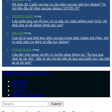
Đã tiêm đủ 3 mũi vaccine có cần tiêm vaccine tiếp hay không? Và
giờ đến đâu để tiêm vaccine phòng COVID-19?
trong
PHƯƠNG TRANG
Lớp mầm non con tôi học có ca mắc tay chân miệng nguy kịch, tôi
phải làm gì để phòng bệnh cho con?
trong
MAI ANH
Con tôi bị quá thời hạn tiêm vaccine trong tiêm chủng mở rộng, giờ
có phải tiêm lại được từ đầu hay không?
trong
QUYNH TRANG
Gần đây trên mạng xã hội có truyền nhau thông tin “Ăn hoa quả
phải ăn lúc đói”. Bác sĩ cho tôi hỏi nên ăn hoa quả trước hay sau bữa
ăn sẽ tốt hơn?
Facebook
Instagram
YouTube
Trang chủ
Sức khỏe
Covid19
Đối thoại với doctor
Submit