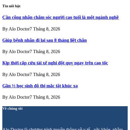
Tin nổi bật
Cần công nhận chăm sóc người cao tuổi là một ngành nghề
By
Alo Doctor
7 Tháng 8, 2026
Giúp bệnh nhân đi lại sau 8 tháng liệt chân
By
Alo Doctor
7 Tháng 8, 2026
Kịp thời cấp cứu tài xế nghi đột quỵ ngay trên cao tốc
By
Alo Doctor
7 Tháng 8, 2026
Gần ⅓ học sinh đô thị mắc tật khúc xạ
By
Alo Doctor
7 Tháng 8, 2026
Về chúng tôi
Alo Doctor là chương trình truyền thông về y tế - sức khỏe, nhằm