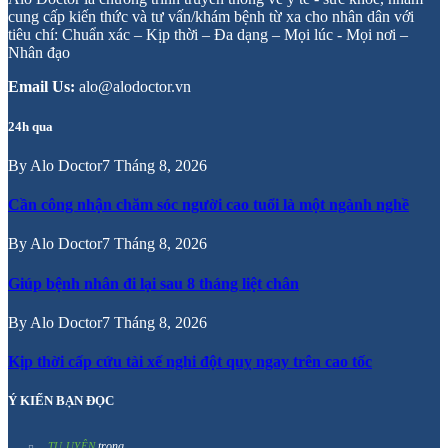
cung cấp kiến thức và tư vấn/khám bệnh từ xa cho nhân dân với
tiêu chí: Chuẩn xác – Kịp thời – Đa dạng – Mọi lúc - Mọi nơi –
Nhân đạo
Email Us:
alo@alodoctor.vn
24h qua
By
Alo Doctor
7 Tháng 8, 2026
Cần công nhận chăm sóc người cao tuổi là một ngành nghề
By
Alo Doctor
7 Tháng 8, 2026
Giúp bệnh nhân đi lại sau 8 tháng liệt chân
By
Alo Doctor
7 Tháng 8, 2026
Kịp thời cấp cứu tài xế nghi đột quỵ ngay trên cao tốc
Ý KIẾN BẠN ĐỌC
trong
TU UYÊN