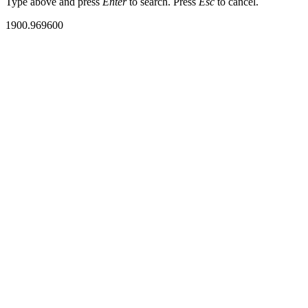
Type above and press
Enter
to search. Press
Esc
to cancel.
1900.969600