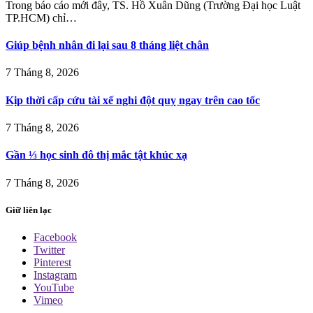
Trong báo cáo mới đây, TS. Hồ Xuân Dũng (Trường Đại học Luật
TP.HCM) chỉ…
Giúp bệnh nhân đi lại sau 8 tháng liệt chân
7 Tháng 8, 2026
Kịp thời cấp cứu tài xế nghi đột quỵ ngay trên cao tốc
7 Tháng 8, 2026
Gần ⅓ học sinh đô thị mắc tật khúc xạ
7 Tháng 8, 2026
Giữ liên lạc
Facebook
Twitter
Pinterest
Instagram
YouTube
Vimeo