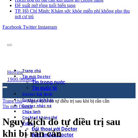
Đề xuất mở rộng tuổi hiến tạng
TP. Hồ Chí Minh: Khám sức khỏe miễn phí không phụ thu
nơi cư trú
Facebook
Twitter
Instagram
Trang chủ
Hotline
Tin mới Doctor
1900.969600
Tin trong nước
Tin quốc tế
Doctor bắt bệnh
Doctor cảnh báo
Trang chủ
»
Nguy kịch do tự điều trị sau khi bị rắn cắn
Tin mới Doctor
Doctor nhắc nè
Chữa lành
Cocktail kháng thể
Nguy kịch do tự điều trị sau
Video
Đối thoại với Doctor
khi bị rắn cắn
Bản tin Alo Doctor