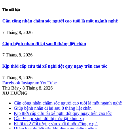
Tin nổi bật
Cần công nhận chăm sóc người cao tuổi là một ngành nghề
7 Tháng 8, 2026
Giúp bệnh nhân đi lại sau 8 tháng liệt chân
7 Tháng 8, 2026
Kịp thời cấp cứu tài xế nghi đột quỵ ngay trên cao tốc
7 Tháng 8, 2026
Facebook
Instagram
YouTube
Thứ Bảy - 8 Tháng 8, 2026
XU HƯỚNG
Cần công nhận chăm sóc người cao tuổi là một ngành nghề
Giúp bệnh nhân đi lại sau 8 tháng liệt chân
Kịp thời cấp cứu tài xế nghi đột quỵ ngay trên cao tốc
Gần ⅓ học sinh đô thị mắc tật khúc xạ
Khởi tố 2 đối tượng sản xuất thuốc đông y giả
Hiểm họa do bất cẩn khi dùng áo chống nắng