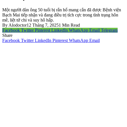
Một người đàn ông 50 tuổi bị rắn hổ mang cắn đã được Bệnh viện
Bạch Mai tiếp nhận và đang điều trị tích cực trong tình trạng hôn
mê, liệt tứ chi và suy hô hấp.
By
Alodoctor
12 Tháng 7, 2025
1 Min Read
Facebook
Twitter
Pinterest
LinkedIn
WhatsApp
Email
Telegram
Share
Facebook
Twitter
LinkedIn
Pinterest
WhatsApp
Email