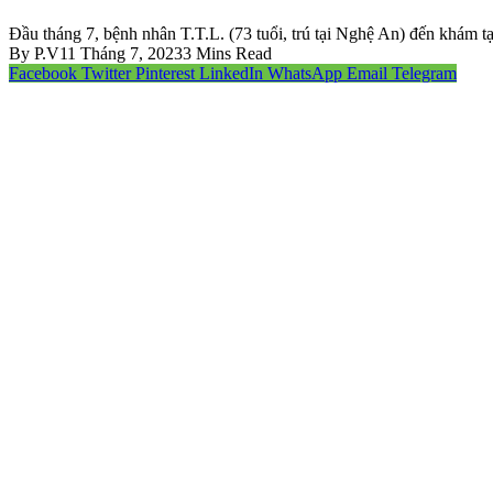
Đầu tháng 7, bệnh nhân T.T.L. (73 tuổi, trú tại Nghệ An) đến khám t
By
P.V
11 Tháng 7, 2023
3 Mins Read
Facebook
Twitter
Pinterest
LinkedIn
WhatsApp
Email
Telegram