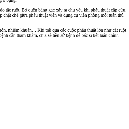
ng ổ bụng.
 tắc ruột. Bỏ quên băng gạc xảy ra chủ yếu khi phẫu thuật cấp cứu,
ợp chặt chẽ giữa phẫu thuật viên và dụng cụ viên phòng mổ; tuân thủ
ôn, nhiễm khuẩn… Khi trải qua các cuộc phẫu thuật lớn như cắt ruột
ệnh cần thăm khám, chia sẻ tiền sử bệnh để bác sĩ kết luận chính