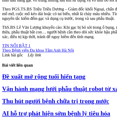
Ban đầu băng gạc vô trùng nhưng sau khi sử dụng và vô tình bỏ sót tr
Theo PGS.TS.BS Triệu Triều Dương – Giám đốc khối Ngoại, chẩn đoán
mổ mở, cuộc mổ kéo dài hoặc có tai biến, nhất là chảy máu nhiều. Tìn
nguyên tắc kiểm đếm gạc và dụng cụ trước, trong và sau phẫu thuật.
ThS.BS Lê Văn Lượng khuyến cáo: Khi gạc bị bỏ sót trong ổ bụng, n
thừa, phẫu thuật bắt con… người bệnh cần theo dõi sức khỏe hậu phẫu
xác, điều trị kịp thời, tránh để nguy hiểm đến tính mạng.
TIN NỔI BẬT 1
Theo
Bệnh viện Đa khoa Tâm Anh Hà Nội
Link bài gốc
Lấy link
Bài viết liên quan
Đề xuất mở rộng tuổi hiến tạng
Vận hành mạng lưới phẫu thuật robot từ xa
Thu hút người bệnh chữa trị trong nước
AI hỗ trợ phát hiện sớm bệnh lý tiêu hóa