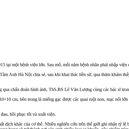
15 tại một bệnh viện lớn. Sau mổ, mỗi năm bệnh nhân phải nhập viện điề
 Anh Hà Nội chia sẻ, sau khi khai thác tiền sử, qua thăm khám thấ
bụng qua chẩn đoán hình ảnh, ThS.BS Lê Văn Lượng cùng các bác sĩ tro
 10×10 cm, bên trong là miếng gạc được các quai ruột non, mạc nối lớn 
au, hồi phục tốt và xuất viện.
 dịch khác của cơ thể. Nhiều nghiên cứu trên thế giới ghi nhận tỷ lệ b