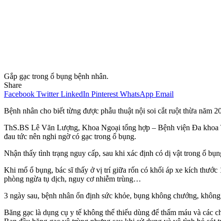
Gắp gạc trong ổ bụng bệnh nhân.
Share
Facebook
Twitter
LinkedIn
Pinterest
WhatsApp
Email
Bệnh nhân cho biết từng được phẫu thuật nội soi cắt ruột thừa năm 20
ThS.BS Lê Văn Lượng, Khoa Ngoại tổng hợp – Bệnh viện Đa khoa Tâm
đau tức nên nghi ngờ có gạc trong ổ bụng.
Nhận thấy tình trạng nguy cấp, sau khi xác định có dị vật trong ổ 
Khi mổ ổ bụng, bác sĩ thấy ở vị trí giữa rốn có khối áp xe kích thước
phòng ngừa tụ dịch, nguy cơ nhiễm trùng…
3 ngày sau, bệnh nhân ổn định sức khỏe, bụng không chướng, không đ
Băng gạc là dụng cụ y tế không thể thiếu dùng để thấm máu và các chất