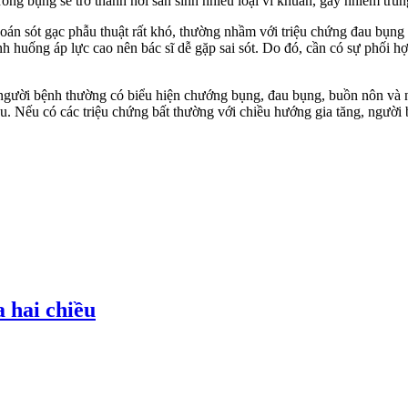
ong bụng sẽ trở thành nơi sản sinh nhiều loại vi khuẩn, gây nhiễm trù
 sót gạc phẫu thuật rất khó, thường nhầm với triệu chứng đau bụng do
h huống áp lực cao nên bác sĩ dễ gặp sai sót. Do đó, cần có sự phối h
gười bệnh thường có biểu hiện chướng bụng, đau bụng, buồn nôn và n
. Nếu có các triệu chứng bất thường với chiều hướng gia tăng, người b
 hai chiều