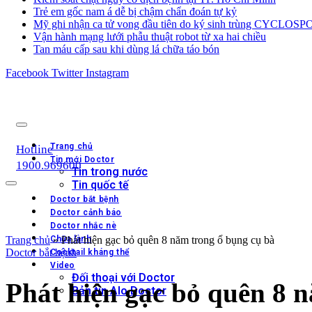
Trẻ em gốc nam á dễ bị chậm chẩn đoán tự kỷ
Mỹ ghi nhận ca tử vong đầu tiên do ký sinh trùng CYCLOS
Vận hành mạng lưới phẫu thuật robot từ xa hai chiều
Tan máu cấp sau khi dùng lá chữa táo bón
Facebook
Twitter
Instagram
Trang chủ
Hotline
Tin mới Doctor
1900.969600
Tin trong nước
Tin quốc tế
Doctor bắt bệnh
Doctor cảnh báo
Doctor nhắc nè
Trang chủ
Chữa lành
»
Phát hiện gạc bỏ quên 8 năm trong ổ bụng cụ bà
Doctor bắt bệnh
Cocktail kháng thể
Video
Đối thoại với Doctor
Phát hiện gạc bỏ quên 8 
Bản tin Alo Doctor