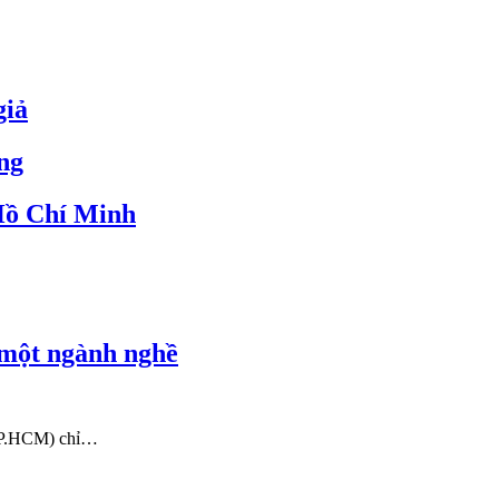
giả
ng
 Hồ Chí Minh
 một ngành nghề
 TP.HCM) chỉ…