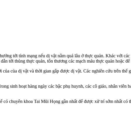
hưởng tới tính mạng nếu dị vật nằm quá lâu ở thực quản. Khác với các d
n dẫn tới thủng thực quản, tổn thương các mạch máu thực quản hoặc để 
a của dị vật và thời gian gắp được dị vật. Các nghiên cứu trên thế giới 
. Trong sinh hoạt hàng ngày các bậc phụ huynh, các cô giáo, nhân viên b
tế có chuyên khoa Tai Mũi Họng gần nhất để được xử trí sớm nhất có th