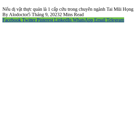
Nếu dị vật thực quản là 1 cấp cứu trong chuyên ngành Tai Mũi Họng th
By
Alodoctor
5 Tháng 9, 2023
2 Mins Read
Facebook
Twitter
Pinterest
LinkedIn
WhatsApp
Email
Telegram