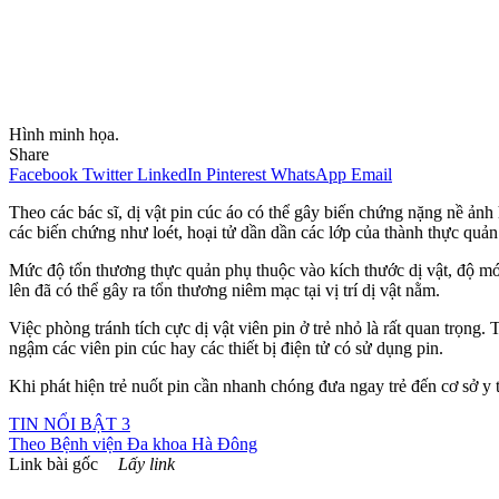
Hình minh họa.
Share
Facebook
Twitter
LinkedIn
Pinterest
WhatsApp
Email
Theo các bác sĩ, dị vật pin cúc áo có thể gây biến chứng nặng nề ảnh 
các biến chứng như loét, hoại tử dần dần các lớp của thành thực quả
Mức độ tổn thương thực quản phụ thuộc vào kích thước dị vật, độ mới củ
lên đã có thể gây ra tổn thương niêm mạc tại vị trí dị vật nằm.
Việc phòng tránh tích cực dị vật viên pin ở trẻ nhỏ là rất quan trọng
ngậm các viên pin cúc hay các thiết bị điện tử có sử dụng pin.
Khi phát hiện trẻ nuốt pin cần nhanh chóng đưa ngay trẻ đến cơ sở y 
TIN NỔI BẬT 3
Theo
Bệnh viện Đa khoa Hà Đông
Link bài gốc
Lấy link