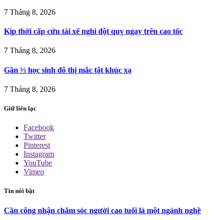
7 Tháng 8, 2026
Kịp thời cấp cứu tài xế nghi đột quỵ ngay trên cao tốc
7 Tháng 8, 2026
Gần ⅓ học sinh đô thị mắc tật khúc xạ
7 Tháng 8, 2026
Giữ liên lạc
Facebook
Twitter
Pinterest
Instagram
YouTube
Vimeo
Tin nổi bật
Cần công nhận chăm sóc người cao tuổi là một ngành nghề