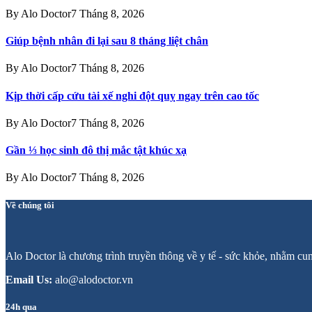
By
Alo Doctor
7 Tháng 8, 2026
Giúp bệnh nhân đi lại sau 8 tháng liệt chân
By
Alo Doctor
7 Tháng 8, 2026
Kịp thời cấp cứu tài xế nghi đột quỵ ngay trên cao tốc
By
Alo Doctor
7 Tháng 8, 2026
Gần ⅓ học sinh đô thị mắc tật khúc xạ
By
Alo Doctor
7 Tháng 8, 2026
Về chúng tôi
Alo Doctor là chương trình truyền thông về y tế - sức khỏe, nhằm cu
Email Us:
alo@alodoctor.vn
24h qua