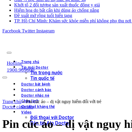
Khởi tố 2 đối tượng sản xuất thuốc đông y giả
Hiểm họa do bất cẩn khi dùng áo chống nắng
Đề xuất mở rộng tuổi hiến tạng
TP. Hồ Chí Minh: Khám sức khỏe miễn phí không phụ thu nơi 
Facebook
Twitter
Instagram
Trang chủ
Hotline
Tin mới Doctor
1900.969600
Tin trong nước
Tin quốc tế
Doctor bắt bệnh
Doctor cảnh báo
Doctor nhắc nè
Trang chủ
Chữa lành
»
Pin cúc áo – dị vật nguy hiểm đối với trẻ
Doctor cảnh báo
Cocktail kháng thể
Video
Đối thoại với Doctor
Pin cúc áo – dị vật nguy h
Bản tin Alo Doctor