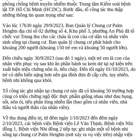
phòng chống bệnh truyền nhiễm thuộc Trung tâm Kiểm soát bệnh
tật TP. Hồ Chí Minh (HCDC). Bước đầu, tổ công tác thu thập
những thông tin quan trọng như sau:
Vào lúc 17h30 ngày 29/9/2023, Ban Quản lý Chung cư Palm
Heights địa chỉ số 02 đường số 4, Khu phố 3, phường An Phú đã tổ
chức vui Trung thu cho các cháu là con của cư dân và nhân viên
sinh sống tại chung cư. Ban quản lý chung cư phát bánh cho
khoảng 200 người (khoảng 150 trẻ em và khoảng 50 người lớn).
Đến chiều ngày 30/9/2023 (sau đó 1 ngày), một trẻ em là con của
nhân viên phục vụ sau khi ăn phần bánh su kem dư tại sự kiện trên
xuất hiện triệu chứng nôn ói, tiêu chảy. Đến tối ngày 01/10/2023, do
trẻ có diễn biến nặng hơn nên gia đình đưa đi cấp cứu, tuy nhiên,
bệnh nhi không qua khỏi.
Tổ công tác ghi nhận tại chung cư này đã có khoảng 50 trường hợp
cùng có triệu chứng ngộ độc thực phẩm giống nhau như đau bụng,
sốt, nôn ói, tiêu phân lỏng nhiều lần (bao gồm cả nhân viên, nhà
thầu và người thân của nhân viên).
Về thu dung điều trị, từ đêm ngày 1/10/2023 đến đêm ngày
2/10/2023, các bệnh viện Bệnh viện Lê Văn Thịnh, Bệnh viện Nhi
đồng 1, Bệnh viện Nhi đồng 2 tiếp tục ghi nhận một số bệnh nhi
sống tại chung cư Palm Heights (nơi xảy ra vụ việc trên) nhập viện