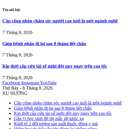
Tin nổi bật
Cần công nhận chăm sóc người cao tuổi là một ngành nghề
7 Tháng 8, 2026
Giúp bệnh nhân đi lại sau 8 tháng liệt chân
7 Tháng 8, 2026
Kịp thời cấp cứu tài xế nghi đột quỵ ngay trên cao tốc
7 Tháng 8, 2026
Facebook
Instagram
YouTube
Thứ Bảy - 8 Tháng 8, 2026
XU HƯỚNG
Cần công nhận chăm sóc người cao tuổi là một ngành nghề
Giúp bệnh nhân đi lại sau 8 tháng liệt chân
Kịp thời cấp cứu tài xế nghi đột quỵ ngay trên cao tốc
Gần ⅓ học sinh đô thị mắc tật khúc xạ
Khởi tố 2 đối tượng sản xuất thuốc đông y giả
Hiểm họa do bất cẩn khi dùng áo chống nắng