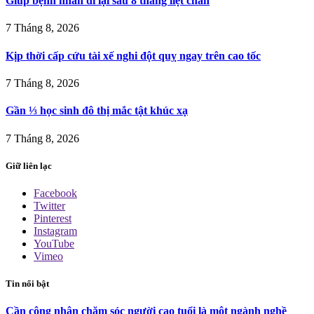
Giúp bệnh nhân đi lại sau 8 tháng liệt chân
7 Tháng 8, 2026
Kịp thời cấp cứu tài xế nghi đột quỵ ngay trên cao tốc
7 Tháng 8, 2026
Gần ⅓ học sinh đô thị mắc tật khúc xạ
7 Tháng 8, 2026
Giữ liên lạc
Facebook
Twitter
Pinterest
Instagram
YouTube
Vimeo
Tin nổi bật
Cần công nhận chăm sóc người cao tuổi là một ngành nghề