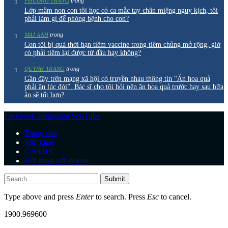
trong
PHƯƠNG TRANG
Lớp mầm non con tôi học có ca mắc tay chân miệng nguy kịch, tôi
phải làm gì để phòng bệnh cho con?
trong
MAI ANH
Con tôi bị quá thời hạn tiêm vaccine trong tiêm chủng mở rộng, giờ
có phải tiêm lại được từ đầu hay không?
trong
QUYNH TRANG
Gần đây trên mạng xã hội có truyền nhau thông tin “Ăn hoa quả
phải ăn lúc đói”. Bác sĩ cho tôi hỏi nên ăn hoa quả trước hay sau bữa
ăn sẽ tốt hơn?
Facebook
Instagram
YouTube
Trang chủ
Sức khỏe
Covid19
Đối thoại với doctor
Submit
Type above and press
Enter
to search. Press
Esc
to cancel.
1900.969600