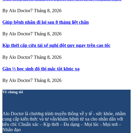
By
Alo Doctor
7 Tháng 8, 2026
Giúp bệnh nhân đi lại sau 8 tháng liệt chân
By
Alo Doctor
7 Tháng 8, 2026
Kịp thời cấp cứu tài xế nghi đột quỵ ngay trên cao tốc
By
Alo Doctor
7 Tháng 8, 2026
Gần ⅓ học sinh đô thị mắc tật khúc xạ
By
Alo Doctor
7 Tháng 8, 2026
Về chúng tôi
Alo Doctor là chương trình truyền thông về y tế - sức khỏe, nhằm
cung cấp kiến thức và tư vấn/khám bệnh từ xa cho nhân dân với
tiêu chí: Chuẩn xác – Kịp thời – Đa dạng – Mọi lúc - Mọi nơi –
Nhân đạo