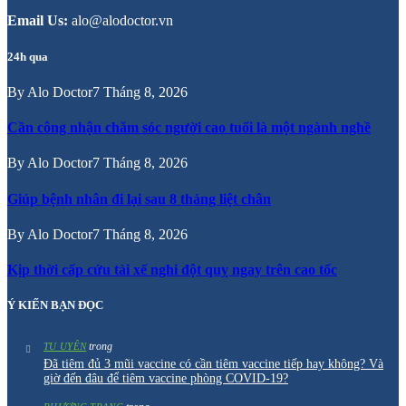
Email Us:
alo@alodoctor.vn
24h qua
By
Alo Doctor
7 Tháng 8, 2026
Cần công nhận chăm sóc người cao tuổi là một ngành nghề
By
Alo Doctor
7 Tháng 8, 2026
Giúp bệnh nhân đi lại sau 8 tháng liệt chân
By
Alo Doctor
7 Tháng 8, 2026
Kịp thời cấp cứu tài xế nghi đột quỵ ngay trên cao tốc
Ý KIẾN BẠN ĐỌC
trong
TU UYÊN
Đã tiêm đủ 3 mũi vaccine có cần tiêm vaccine tiếp hay không? Và
giờ đến đâu để tiêm vaccine phòng COVID-19?