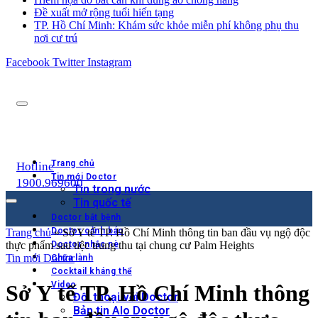
Đề xuất mở rộng tuổi hiến tạng
TP. Hồ Chí Minh: Khám sức khỏe miễn phí không phụ thu
nơi cư trú
Facebook
Twitter
Instagram
Trang chủ
Hotline
Tin mới Doctor
1900.969600
Tin trong nước
Tin quốc tế
Doctor bắt bệnh
Doctor cảnh báo
Trang chủ
»
Sở Y tế TP. Hồ Chí Minh thông tin ban đầu vụ ngộ độc
thực phẩm sau tiệc trung thu tại chung cư Palm Heights
Doctor nhắc nè
Tin mới Doctor
Chữa lành
Cocktail kháng thể
Video
Sở Y tế TP. Hồ Chí Minh thông
Đối thoại với Doctor
Bản tin Alo Doctor