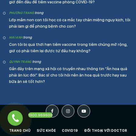
giờ đến đâu để tiêm vaccine phòng COVID-19?
trong
PHƯƠNG TRANG
Lớp mầm non con tôi học có ca mắc tay chân miệng nguy kịch, tôi
phải làm gì để phòng bệnh cho con?
trong
MAI ANH
Con tôi bị quá thời hạn tiêm vaccine trong tiêm chủng mở rộng,
giờ có phải tiêm lại được từ đầu hay không?
trong
QUYNH TRANG
Gần đây trên mạng xã hội có truyền nhau thông tin “Ăn hoa quả
phải ăn lúc đói”. Bác sĩ cho tôi hỏi nên ăn hoa quả trước hay sau
bữa ăn sẽ tốt hơn?
Facebook
Instagram
YouTube
1900.969600
TRANG CHỦ
SỨC KHỎE
COVID19
ĐỐI THOẠI VỚI DOCTOR