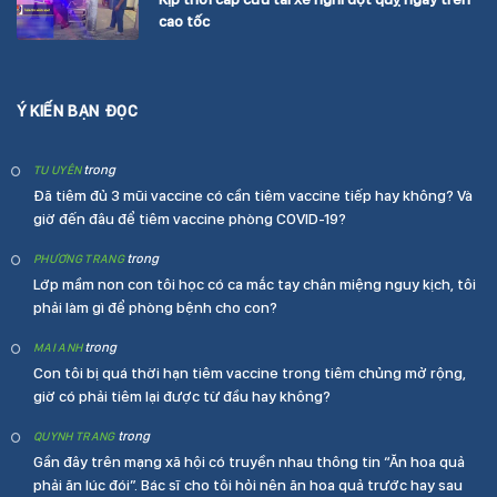
cao tốc
Ý KIẾN BẠN ĐỌC
trong
TU UYÊN
Đã tiêm đủ 3 mũi vaccine có cần tiêm vaccine tiếp hay không? Và
giờ đến đâu để tiêm vaccine phòng COVID-19?
trong
PHƯƠNG TRANG
Lớp mầm non con tôi học có ca mắc tay chân miệng nguy kịch, tôi
phải làm gì để phòng bệnh cho con?
trong
MAI ANH
Con tôi bị quá thời hạn tiêm vaccine trong tiêm chủng mở rộng,
giờ có phải tiêm lại được từ đầu hay không?
trong
QUYNH TRANG
Gần đây trên mạng xã hội có truyền nhau thông tin “Ăn hoa quả
phải ăn lúc đói”. Bác sĩ cho tôi hỏi nên ăn hoa quả trước hay sau