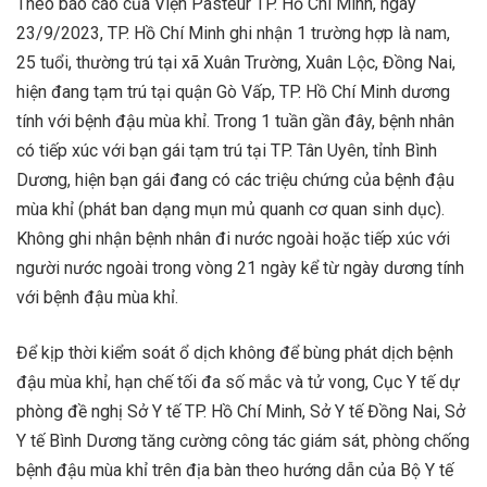
Theo báo cáo của Viện Pasteur TP. Hồ Chí Minh, ngày
23/9/2023, TP. Hồ Chí Minh ghi nhận 1 trường hợp là nam,
25 tuổi, thường trú tại xã Xuân Trường, Xuân Lộc, Đồng Nai,
hiện đang tạm trú tại quận Gò Vấp, TP. Hồ Chí Minh dương
tính với bệnh đậu mùa khỉ. Trong 1 tuần gần đây, bệnh nhân
có tiếp xúc với bạn gái tạm trú tại TP. Tân Uyên, tỉnh Bình
Dương, hiện bạn gái đang có các triệu chứng của bệnh đậu
mùa khỉ (phát ban dạng mụn mủ quanh cơ quan sinh dục).
Không ghi nhận bệnh nhân đi nước ngoài hoặc tiếp xúc với
người nước ngoài trong vòng 21 ngày kể từ ngày dương tính
với bệnh đậu mùa khỉ.
Để kịp thời kiểm soát ổ dịch không để bùng phát dịch bệnh
đậu mùa khỉ, hạn chế tối đa số mắc và tử vong, Cục Y tế dự
phòng đề nghị Sở Y tế TP. Hồ Chí Minh, Sở Y tế Đồng Nai, Sở
Y tế Bình Dương tăng cường công tác giám sát, phòng chống
bệnh đậu mùa khỉ trên địa bàn theo hướng dẫn của Bộ Y tế