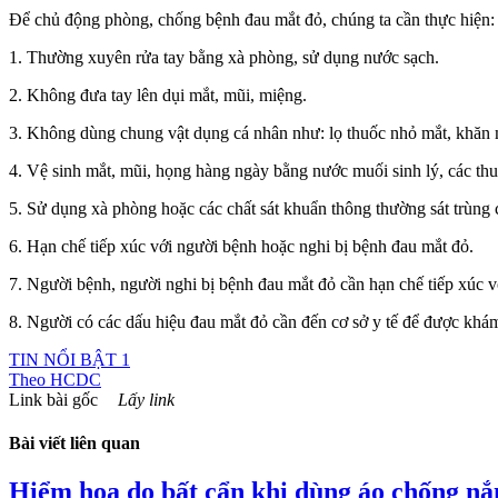
Để chủ động phòng, chống bệnh đau mắt đỏ, chúng ta cần thực hiện:
1. Thường xuyên rửa tay bằng xà phòng, sử dụng nước sạch.
2. Không đưa tay lên dụi mắt, mũi, miệng.
3. Không dùng chung vật dụng cá nhân như: lọ thuốc nhỏ mắt, khăn 
4. Vệ sinh mắt, mũi, họng hàng ngày bằng nước muối sinh lý, các th
5. Sử dụng xà phòng hoặc các chất sát khuẩn thông thường sát trùng
6. Hạn chế tiếp xúc với người bệnh hoặc nghi bị bệnh đau mắt đỏ.
7. Người bệnh, người nghi bị bệnh đau mắt đỏ cần hạn chế tiếp xúc v
8. Người có các dấu hiệu đau mắt đỏ cần đến cơ sở y tế để được khám, 
TIN NỔI BẬT 1
Theo
HCDC
Link bài gốc
Lấy link
Bài viết liên quan
Hiểm họa do bất cẩn khi dùng áo chống nắ