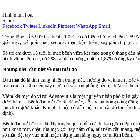
Hình minh họa.
Share
Facebook
Twitter
LinkedIn
Pinterest
WhatsApp
Email
Trong tổng số 63.039 ca bệnh, 1.001 ca có biến chứng, chiếm 1,59%
giác mạc, loét giác mạc, sẹo giác mạc, bội nhiễm, suy giảm thị lực…
Số trẻ em dưới 16 tuổi bị mắc bệnh viêm kết mạc trong 8 tháng đầu 
bệnh viêm kết mạc, có 288 ca biến chứng, chiếm 1,87% (cùng kỳ năm
Những điều cần biết về đau mắt đỏ
Đau mắt đỏ là tình trạng nhiễm trùng mắt, thường do vi khuẩn hoặc vi
mắt còn lại. Cho đến nay chưa có vắc xin phòng bệnh, chưa có thuốc đ
Viêm kết mạc do vi rút Adenovirus là một nguyên nhân phổ biến gây r
dưới hàm… Bệnh đau mắt đỏ rất dễ mắc, dễ lây lan trong cộng đồng và
lan cho người khác. Khi phát hiện có dấu hiệu đau mắt đỏ thì cần đi 
định).
Bệnh đau mắt đỏ có thể lây truyền qua nhiều cách, bao gồm tiếp xúc
như khăn mặt, chậu rửa mặt, gối, tay nắm cửa, nút bấm cầu thang, đ
sờ mắt, đặt tay vào mũi hoặc miệng làm tăng nguy cơ nhiễm bệnh.