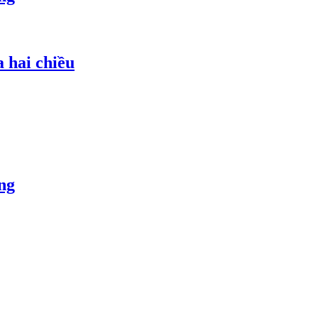
 hai chiều
ng