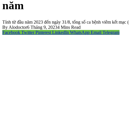
năm
Tính từ đầu năm 2023 đến ngày 31/8, tổng số ca bệnh viêm kết mạc (đ
By
Alodoctor
6 Tháng 9, 2023
4 Mins Read
Facebook
Twitter
Pinterest
LinkedIn
WhatsApp
Email
Telegram