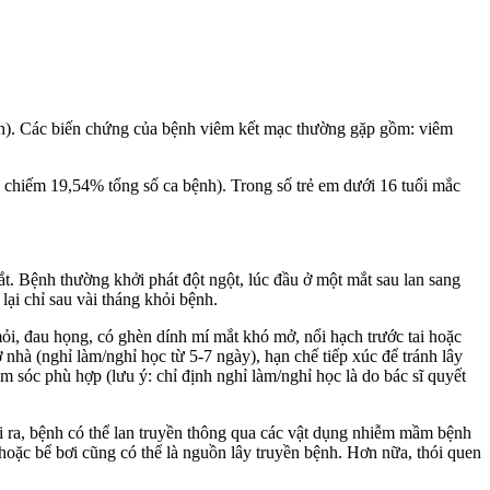
nh). Các biến chứng của bệnh viêm kết mạc thường gặp gồm: viêm
 chiếm 19,54% tổng số ca bệnh). Trong số trẻ em dưới 16 tuổi mắc
ắt. Bệnh thường khởi phát đột ngột, lúc đầu ở một mắt sau lan sang
lại chỉ sau vài tháng khỏi bệnh.
ỏi, đau họng, có ghèn dính mí mắt khó mở, nổi hạch trước tai hoặc
hà (nghỉ làm/nghỉ học từ 5-7 ngày), hạn chế tiếp xúc để tránh lây
m sóc phù hợp (lưu ý: chỉ định nghỉ làm/nghỉ học là do bác sĩ quyết
i ra, bệnh có thể lan truyền thông qua các vật dụng nhiễm mầm bệnh
oặc bể bơi cũng có thể là nguồn lây truyền bệnh. Hơn nữa, thói quen