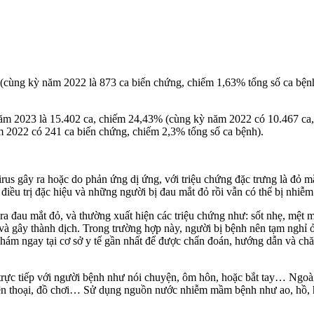
 (cùng kỳ năm 2022 là 873 ca biến chứng, chiếm 1,63% tổng số ca bệ
năm 2023 là 15.402 ca, chiếm 24,43% (cùng kỳ năm 2022 có 10.467 ca,
 2022 có 241 ca biến chứng, chiếm 2,3% tổng số ca bệnh).
rus gây ra hoặc do phản ứng dị ứng, với triệu chứng đặc trưng là đỏ m
iều trị đặc hiệu và những người bị đau mắt đỏ rồi vẫn có thể bị nhiễm 
a đau mắt đỏ, và thường xuất hiện các triệu chứng như: sốt nhẹ, mệt m
 gây thành dịch. Trong trường hợp này, người bị bệnh nên tạm nghỉ ở n
khám ngay tại cơ sở y tế gần nhất để được chẩn đoán, hướng dẫn và chă
 trực tiếp với người bệnh như nói chuyện, ôm hôn, hoặc bắt tay… Ngoà
iện thoại, đồ chơi… Sử dụng nguồn nước nhiễm mầm bệnh như ao, hồ, h