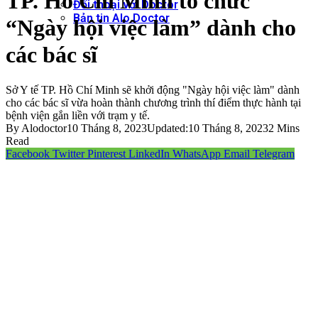
TP. Hồ Chí Minh tổ chức
Đối thoại với Doctor
Bản tin Alo Doctor
“Ngày hội việc làm” dành cho
các bác sĩ
Sở Y tế TP. Hồ Chí Minh sẽ khởi động "Ngày hội việc làm" dành
cho các bác sĩ vừa hoàn thành chương trình thí điểm thực hành tại
bệnh viện gắn liền với trạm y tế.
By
Alodoctor
10 Tháng 8, 2023
Updated:
10 Tháng 8, 2023
2 Mins
Read
Facebook
Twitter
Pinterest
LinkedIn
WhatsApp
Email
Telegram