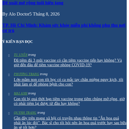
Đề xuất mở rộng tuổi hiến tạng
By
Alo Doctor
5 Tháng 8, 2026
TP. Hồ Chí Minh: Khám sức khỏe miễn phí không phụ thu nơi
cư trú
Ý KIẾN BẠN ĐỌC
trong
TU UYÊN
Đã tiêm đủ 3 mũi vaccine có cần tiêm vaccine tiếp hay không? Và
giờ đến đâu để tiêm vaccine phòng COVID-19?
trong
PHƯƠNG TRANG
Lớp mầm non con tôi học có ca mắc tay chân miệng nguy kịch, tôi
phải làm gì để phòng bệnh cho con?
trong
MAI ANH
Con tôi bị quá thời hạn tiêm vaccine trong tiêm chủng mở rộng, giờ
có phải tiêm lại được từ đầu hay không?
trong
QUYNH TRANG
Gần đây trên mạng xã hội có truyền nhau thông tin “Ăn hoa quả
phải ăn lúc đói”. Bác sĩ cho tôi hỏi nên ăn hoa quả trước hay sau bữa
ăn sẽ tốt hơn?