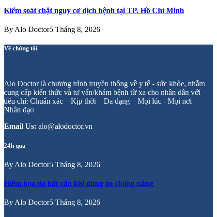
Kiểm soát chặt nguy cơ dịch bệnh tại TP. Hồ Chí Minh
By
Alo Doctor
5 Tháng 8, 2026
Về chúng tôi
Alo Doctor là chương trình truyền thông về y tế - sức khỏe, nhằm
cung cấp kiến thức và tư vấn/khám bệnh từ xa cho nhân dân với
tiêu chí: Chuẩn xác – Kịp thời – Đa dạng – Mọi lúc - Mọi nơi –
Nhân đạo
Email Us:
alo@alodoctor.vn
24h qua
By
Alo Doctor
5 Tháng 8, 2026
Hiểm họa do bất cẩn khi dùng áo chống nắng
By
Alo Doctor
5 Tháng 8, 2026