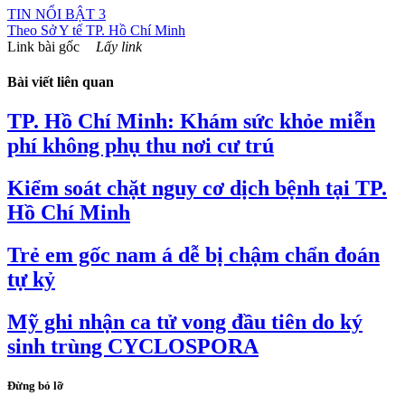
TIN NỔI BẬT 3
Theo
Sở Y tế TP. Hồ Chí Minh
Link bài gốc
Lấy link
Bài viết liên quan
TP. Hồ Chí Minh: Khám sức khỏe miễn
phí không phụ thu nơi cư trú
Kiểm soát chặt nguy cơ dịch bệnh tại TP.
Hồ Chí Minh
Trẻ em gốc nam á dễ bị chậm chẩn đoán
tự kỷ
Mỹ ghi nhận ca tử vong đầu tiên do ký
sinh trùng CYCLOSPORA
Đừng bỏ lỡ