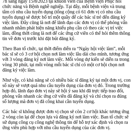
7h sáng ngày 15/8/2023 tại khuôn viên của Bệnh viện Phục hồi
chức năng và Bệnh nghề nghiệp. Tại đây, mỗi bệnh viện và trung
tâm có nhu cầu tuyển dụng (tổng cộng có 61 đơn vị có nhu cầu
tuyển dụng) sẽ được bố trí một quầy để các bác sĩ trẻ đến đăng ký
việc làm. Đây cũng là nơi để lãnh đạo các đơn vị có thể phỏng vấn
nhanh nhằm phát hiện năng khiếu phụ cần có theo các vị trí việc
làm, đồng thời cũng là nơi để các ứng cử viên có thể hỏi thêm thông
tin về đơn vị trước khi đặt bút đăng ký.
Theo Ban tổ chức, tại thời điểm diễn ra “Ngày hội việc làm”, mỗi
bác sĩ sẽ có 3 cơ hội chọn nơi làm việc lâu dài cho mình, tương ứng
với 3 vòng đăng ký nơi làm việc. Mỗi vòng dự kiến sẽ diễn ra trong
vòng 30 phút, tại mỗi vòng mỗi bác sĩ chỉ có một cơ hội chọn nơi
đăng ký việc làm.
Như vậy, có khả năng sẽ có nhiều bác sĩ đăng ký tại một đơn vị, con
số này sẽ vượt quá nhu cầu tuyển dụng của đơn vị đó. Trong trường
hợp đó, lãnh đạo đơn vị này sẽ hội ý sau khi đã trực tiếp trao đổi,
phỏng vấn nhanh các ứng cử viên đã đăng ký và chỉ chọn ra đúng
số lượng mà đơn vị đã công khai cần tuyển dụng.
Các bác sĩ không được đơn vị chọn sẽ còn 2 cơ hội khác tương ứng
2 vòng còn lại để chọn lựa và đăng ký nơi làm việc. Ban tổ chức sẽ
sử dụng công cụ công nghệ thông tin để hỗ trợ xác định và chọn ra
ứng viên phù hợp với nhu cầu tuyển dụng của các đơn vị.