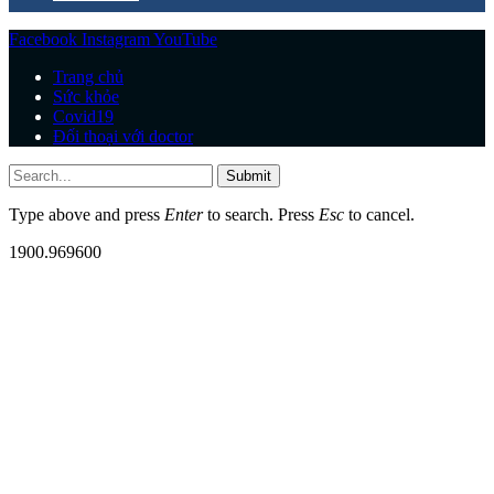
Facebook
Instagram
YouTube
Trang chủ
Sức khỏe
Covid19
Đối thoại với doctor
Submit
Type above and press
Enter
to search. Press
Esc
to cancel.
1900.969600