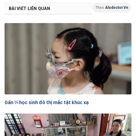
Theo
Alodoctor.vn
BÀI VIẾT LIÊN QUAN
Gần ⅓ học sinh đô thị mắc tật khúc xạ