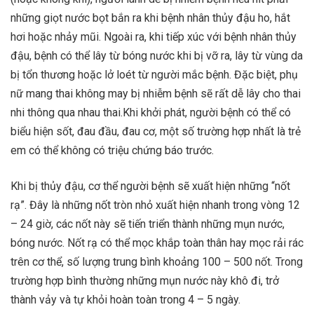
những giọt nước bọt bắn ra khi bệnh nhân thủy đậu ho, hắt
hơi hoặc nhảy mũi. Ngoài ra, khi tiếp xúc với bệnh nhân thủy
đậu, bệnh có thể lây từ bóng nước khi bị vỡ ra, lây từ vùng da
bị tổn thương hoặc lở loét từ người mắc bệnh. Đặc biệt, phụ
nữ mang thai không may bị nhiễm bệnh sẽ rất dễ lây cho thai
nhi thông qua nhau thai.Khi khởi phát, người bệnh có thể có
biểu hiện sốt, đau đầu, đau cơ, một số trường hợp nhất là trẻ
em có thể không có triệu chứng báo trước.
Khi bị thủy đậu, cơ thể người bệnh sẽ xuất hiện những “nốt
rạ”. Đây là những nốt tròn nhỏ xuất hiện nhanh trong vòng 12
– 24 giờ, các nốt này sẽ tiến triển thành những mụn nước,
bóng nước. Nốt rạ có thể mọc khắp toàn thân hay mọc rải rác
trên cơ thể, số lượng trung bình khoảng 100 – 500 nốt. Trong
trường hợp bình thường những mụn nước này khô đi, trở
thành vảy và tự khỏi hoàn toàn trong 4 – 5 ngày.