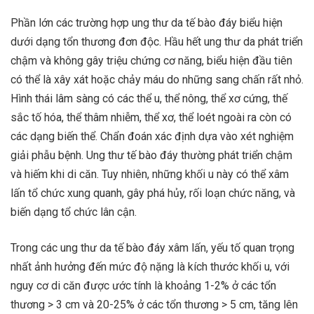
Phần lớn các trường hợp ung thư da tế bào đáy biểu hiện
dưới dạng tổn thương đơn độc. Hầu hết ung thư da phát triển
chậm và không gây triệu chứng cơ năng, biểu hiện đầu tiên
có thể là xây xát hoặc chảy máu do những sang chấn rất nhỏ.
Hình thái lâm sàng có các thể u, thể nông, thể xơ cứng, thế
sắc tố hóa, thể thâm nhiễm, thể xơ, thể loét ngoài ra còn có
các dạng biến thể. Chẩn đoán xác định dựa vào xét nghiệm
giải phẫu bệnh. Ung thư tế bào đáy thường phát triển chậm
và hiếm khi di căn. Tuy nhiên, những khối u này có thể xâm
lấn tổ chức xung quanh, gây phá hủy, rối loạn chức năng, và
biến dạng tổ chức lân cận.
Trong các ung thư da tế bào đáy xâm lấn, yếu tố quan trọng
nhất ảnh hưởng đến mức độ nặng là kích thước khối u, với
nguy cơ di căn được ước tính là khoảng 1-2% ở các tổn
thương > 3 cm và 20-25% ở các tổn thương > 5 cm, tăng lên