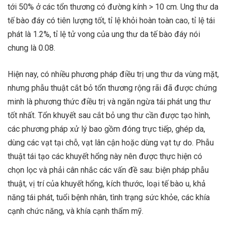
tới 50% ở các tổn thương có đường kính > 10 cm. Ung thư da
tế bào đáy có tiên lượng tốt, tỉ lệ khỏi hoàn toàn cao, tỉ lệ tái
phát là 1.2%, tỉ lệ tử vong của ung thư da tế bào đáy nói
chung là 0.08.
Hiện nay, có nhiều phương pháp điều trị ung thư da vùng mặt,
nhưng phẫu thuật cắt bỏ tổn thương rộng rãi đã được chứng
minh là phương thức điều trị và ngăn ngừa tái phát ung thư
tốt nhất. Tổn khuyết sau cắt bỏ ung thư cần được tạo hình,
các phương pháp xử lý bao gồm đóng trực tiếp, ghép da,
dùng các vạt tại chỗ, vạt lân cận hoặc dùng vạt tự do. Phẫu
thuật tái tạo các khuyết hổng này nên được thực hiện có
chọn lọc và phải cân nhắc các vấn đề sau: biện pháp phẫu
thuật, vị trí của khuyết hổng, kích thước, loại tế bào u, khả
năng tái phát, tuổi bệnh nhân, tình trạng sức khỏe, các khía
cạnh chức năng, và khía cạnh thẩm mỹ.