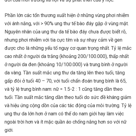
Phần lớn các tổn thương xuất hiện ở những vùng phơi nhiễm
với ánh nắng, với > 90% ung thư tế bào đáy gặp ở vùng mặt.
Nguyên nhân của ung thư da tế bào đáy chưa được biết rõ,
nhưng phơi nhiễm với tia cực tím và sự nhạy cảm về gen
được cho là những yếu tố nguy cơ quan trọng nhất. Tỷ lệ mắc
cao nhất ở người da trắng (khoảng 200/100.000), thấp nhất
ở người da đen (khoảng 10/100.000) và trung bình ở người
da vàng. Tần suất mắc ung thư da tăng lên theo tuổi, tăng
gấp đôi ở tuổi 40 – 70, với tuổi chẩn đoán trung bình là 65,
và tỷ lệ trung bình nam: nữ = 1.5-2 : 1 cũng tăng dần theo
tuổi. Tần suất mắc tăng dần theo tuổi do sức đề kháng giảm
và hiệu ứng cộng dồn của các tác động của môi trường. Tỷ lệ
ung thư da lớn hơn ở nam có thể do nam giới hay làm việc
ngoài trời hơn và ít mặc quần áo chống nắng hơn so với nữ
giới.