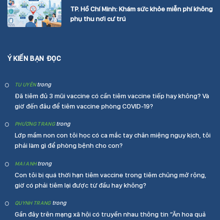
TP. Hồ Chí Minh: Khám sức khỏe miễn phí không
phụ thu nơi cư trú
Ý KIẾN BẠN ĐỌC
trong
TU UYÊN
Đã tiêm đủ 3 mũi vaccine có cần tiêm vaccine tiếp hay không? Và
giờ đến đâu để tiêm vaccine phòng COVID-19?
trong
PHƯƠNG TRANG
Lớp mầm non con tôi học có ca mắc tay chân miệng nguy kịch, tôi
phải làm gì để phòng bệnh cho con?
trong
MAI ANH
Con tôi bị quá thời hạn tiêm vaccine trong tiêm chủng mở rộng,
giờ có phải tiêm lại được từ đầu hay không?
trong
QUYNH TRANG
Gần đây trên mạng xã hội có truyền nhau thông tin “Ăn hoa quả