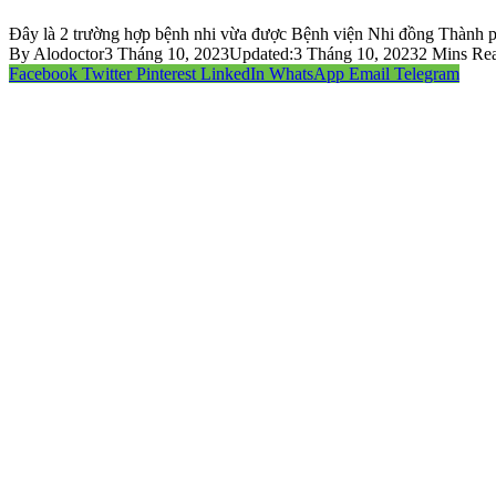
Đây là 2 trường hợp bệnh nhi vừa được Bệnh viện Nhi đồng Thành ph
By
Alodoctor
3 Tháng 10, 2023
Updated:
3 Tháng 10, 2023
2 Mins Re
Facebook
Twitter
Pinterest
LinkedIn
WhatsApp
Email
Telegram