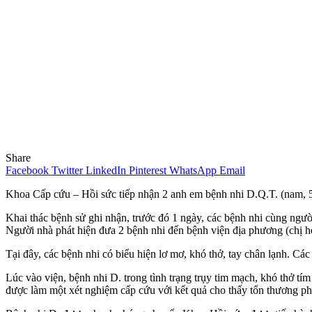
Share
Facebook
Twitter
LinkedIn
Pinterest
WhatsApp
Email
Khoa Cấp cứu – Hồi sức tiếp nhận 2 anh em bệnh nhi D.Q.T. (nam, 5 t
Khai thác bệnh sử ghi nhận, trước đó 1 ngày, các bệnh nhi cùng người 
Người nhà phát hiện đưa 2 bệnh nhi đến bệnh viện địa phương (chị họ 
Tại đây, các bệnh nhi có biểu hiện lơ mơ, khó thở, tay chân lạnh. C
Lúc vào viện, bệnh nhi D. trong tình trạng trụy tim mạch, khó thở tím
được làm một xét nghiệm cấp cứu với kết quả cho thấy tổn thương phổ