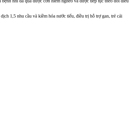
n bệnh nhi đã qua được cơn hiểm nghèo và được tiếp tục theo dõi điều
ch 1,5 nhu cầu và kiềm hóa nước tiểu, điều trị hỗ trợ gan, trẻ cải