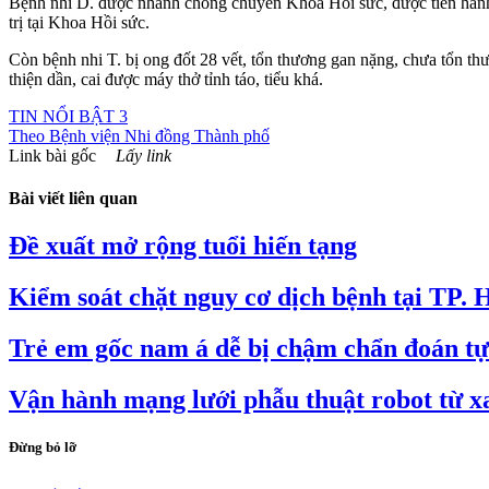
Bệnh nhi D. được nhanh chóng chuyển Khoa Hồi sức, được tiến hành lọ
trị tại Khoa Hồi sức.
Còn bệnh nhi T. bị ong đốt 28 vết, tổn thương gan nặng, chưa tổn thươ
thiện dần, cai được máy thở tỉnh táo, tiểu khá.
TIN NỔI BẬT 3
Theo
Bệnh viện Nhi đồng Thành phố
Link bài gốc
Lấy link
Bài viết liên quan
Đề xuất mở rộng tuổi hiến tạng
Kiểm soát chặt nguy cơ dịch bệnh tại TP.
Trẻ em gốc nam á dễ bị chậm chẩn đoán tự
Vận hành mạng lưới phẫu thuật robot từ xa
Đừng bỏ lỡ