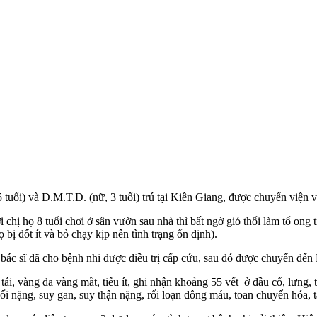
uổi) và D.M.T.D. (nữ, 3 tuổi) trú tại Kiên Giang, được chuyển viện v
chị họ 8 tuổi chơi ở sân vườn sau nhà thì bất ngờ gió thổi làm tổ ong t
bị đốt ít và bỏ chạy kịp nên tình trạng ổn định).
ác bác sĩ đã cho bệnh nhi được điều trị cấp cứu, sau đó được chuyển đ
 tái, vàng da vàng mắt, tiểu ít, ghi nhận khoảng 55 vết ở đầu cổ, lưng,
i nặng, suy gan, suy thận nặng, rối loạn đông máu, toan chuyển hóa, t