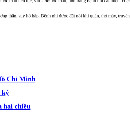
c máu liên tục, sau 2 đợt lọc máu, tình trạng bệnh nhi cải thiện. Hiệ
ng thận, suy hô hấp. Bệnh nhi được đặt nội khí quản, thở máy, truyền dị
 Hồ Chí Minh
 kỷ
 hai chiều