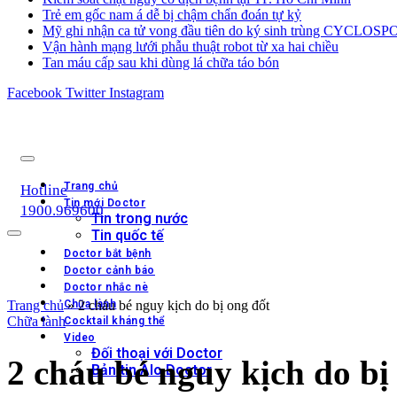
Trẻ em gốc nam á dễ bị chậm chẩn đoán tự kỷ
Mỹ ghi nhận ca tử vong đầu tiên do ký sinh trùng CYCLOS
Vận hành mạng lưới phẫu thuật robot từ xa hai chiều
Tan máu cấp sau khi dùng lá chữa táo bón
Facebook
Twitter
Instagram
Trang chủ
Hotline
Tin mới Doctor
1900.969600
Tin trong nước
Tin quốc tế
Doctor bắt bệnh
Doctor cảnh báo
Doctor nhắc nè
Trang chủ
Chữa lành
»
2 cháu bé nguy kịch do bị ong đốt
Chữa lành
Cocktail kháng thể
Video
Đối thoại với Doctor
2 cháu bé nguy kịch do bị
Bản tin Alo Doctor