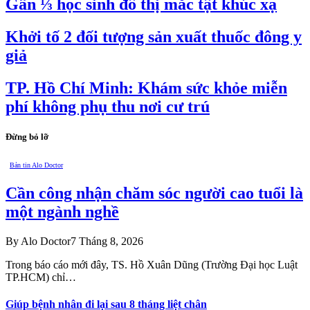
Gần ⅓ học sinh đô thị mắc tật khúc xạ
Khởi tố 2 đối tượng sản xuất thuốc đông y
giả
TP. Hồ Chí Minh: Khám sức khỏe miễn
phí không phụ thu nơi cư trú
Đừng bỏ lỡ
Bản tin Alo Doctor
Cần công nhận chăm sóc người cao tuổi là
một ngành nghề
By
Alo Doctor
7 Tháng 8, 2026
Trong báo cáo mới đây, TS. Hồ Xuân Dũng (Trường Đại học Luật
TP.HCM) chỉ…
Giúp bệnh nhân đi lại sau 8 tháng liệt chân