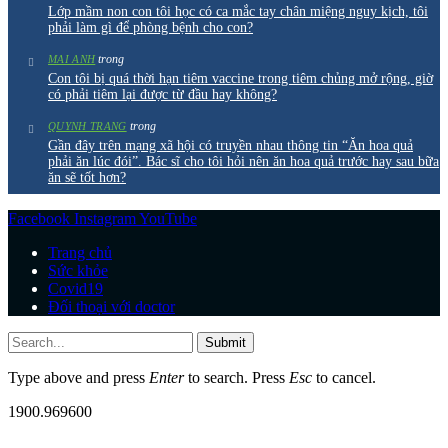
Lớp mầm non con tôi học có ca mắc tay chân miệng nguy kịch, tôi
phải làm gì để phòng bệnh cho con?
trong
MAI ANH
Con tôi bị quá thời hạn tiêm vaccine trong tiêm chủng mở rộng, giờ
có phải tiêm lại được từ đầu hay không?
trong
QUYNH TRANG
Gần đây trên mạng xã hội có truyền nhau thông tin “Ăn hoa quả
phải ăn lúc đói”. Bác sĩ cho tôi hỏi nên ăn hoa quả trước hay sau bữa
ăn sẽ tốt hơn?
Facebook
Instagram
YouTube
Trang chủ
Sức khỏe
Covid19
Đối thoại với doctor
Submit
Type above and press
Enter
to search. Press
Esc
to cancel.
1900.969600