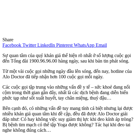
Share
Facebook
Twitter
LinkedIn
Pinterest
WhatsApp
Email
Sự quan tâm của quý khán giả thể hiện rõ nhất ở số lượng cuộc gọi
đến Tổng đài 1900.96.96.00 hàng ngày, sau khi bản tin phát sóng.
Từ một vài cuộc gọi những ngày đầu lên sóng, đến nay, hotline của
Alo Doctor đã tiếp nhận hơn 100 cuộc gọi mỗi ngày.
Các cuộc gọi tập trung vào những vấn đề y tế – sức khoẻ đang nổi
cộm trong thời gian gần đây, nhất là các dịch bệnh đang diễn biến
phức tạp như sốt xuất huyết, tay chân miệng, thuỷ đậu…
Bên cạnh đó, có những vấn đề tuy mang tính cá biệt nhưng lại được
nhiều khán giả quan tâm khi đề cập, đều đã được Alo Doctor giải
đáp như: Có hay không việc suy giảm thị lực khi đeo kính áp tròng?
Bị bệnh tim mạch có thể tập Yoga được không? Tác hại khi đeo tai
nghe không đúng cách…