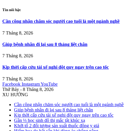
Tin nổi bật
Cần công nhận chăm sóc người cao tuổi là một ngành nghề
7 Tháng 8, 2026
Giúp bệnh nhân đi lại sau 8 tháng liệt chân
7 Tháng 8, 2026
Kịp thời cấp cứu tài xế nghi đột quỵ ngay trên cao tốc
7 Tháng 8, 2026
Facebook
Instagram
YouTube
Thứ Bảy - 8 Tháng 8, 2026
XU HƯỚNG
Cần công nhận chăm sóc người cao tuổi là một ngành nghề
Giúp bệnh nhân đi lại sau 8 tháng liệt chân
Kịp thời cấp cứu tài xế nghi đột quỵ ngay trên cao tốc
Gần ⅓ học sinh đô thị mắc tật khúc xạ
Khởi tố 2 đối tượng sản xuất thuốc đông y giả
Hiểm họa do bất cẩn khi dùng áo chống nắng