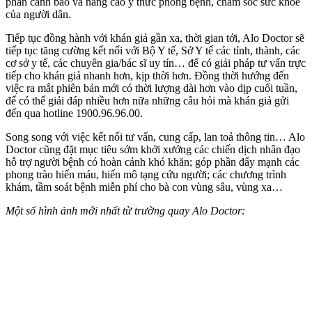
phần cảnh báo và nâng cao ý thức phòng bệnh, chăm sóc sức khoẻ
của người dân.
Tiếp tục đồng hành với khán giả gần xa, thời gian tới, Alo Doctor sẽ
tiếp tục tăng cường kết nối với Bộ Y tế, Sở Y tế các tỉnh, thành, các
cơ sở y tế, các chuyên gia/bác sĩ uy tín… để có giải pháp tư vấn trực
tiếp cho khán giả nhanh hơn, kịp thời hơn. Đồng thời hướng đến
việc ra mắt phiên bản mới có thời lượng dài hơn vào dịp cuối tuần,
để có thể giải đáp nhiều hơn nữa những câu hỏi mà khán giả gửi
đến qua hotline 1900.96.96.00.
Song song với việc kết nối tư vấn, cung cấp, lan toả thông tin… Alo
Doctor cũng đặt mục tiêu sớm khởi xướng các chiến dịch nhân đạo
hỗ trợ người bệnh có hoàn cảnh khó khăn; góp phần đẩy mạnh các
phong trào hiến máu, hiến mô tạng cứu người; các chương trình
khám, tầm soát bệnh miễn phí cho bà con vùng sâu, vùng xa…
Một số hình ảnh mới nhất từ trường quay Alo Doctor: