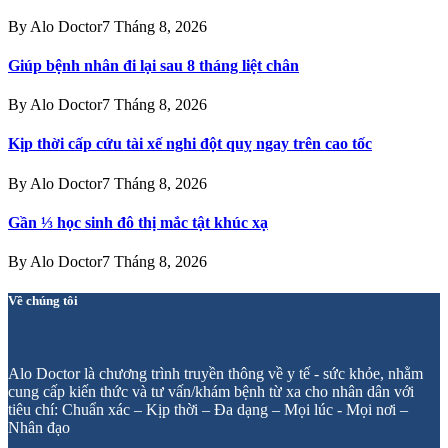
By
Alo Doctor
7 Tháng 8, 2026
Giúp bệnh nhân đi lại sau 8 tháng liệt chân
By
Alo Doctor
7 Tháng 8, 2026
Kịp thời cấp cứu tài xế nghi đột quỵ ngay trên cao tốc
By
Alo Doctor
7 Tháng 8, 2026
Gần ⅓ học sinh đô thị mắc tật khúc xạ
By
Alo Doctor
7 Tháng 8, 2026
Về chúng tôi
Alo Doctor là chương trình truyền thông về y tế - sức khỏe, nhằm
cung cấp kiến thức và tư vấn/khám bệnh từ xa cho nhân dân với
tiêu chí: Chuẩn xác – Kịp thời – Đa dạng – Mọi lúc - Mọi nơi –
Nhân đạo