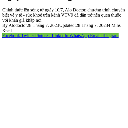
Chính thức lên sóng từ ngày 10/7, Alo Doctor, chương trình chuyên
biệt về y tế - sức khoẻ trên kênh VTV9 đã dần trở nên quen thuộc
với khán giả khắp nơi.
By
Alodoctor
28 Tháng 7, 2023
Updated:
28 Tháng 7, 2023
4 Mins
Read
Facebook
Twitter
Pinterest
LinkedIn
WhatsApp
Email
Telegram