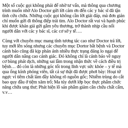
Một số cuộc gọi không phải để nhờ tư vấn, mà thông qua chương
trình muốn nhờ Alo Doctor gửi lời cảm ơn đến các y bác sĩ đã tận
tình cứu chữa. Những cuộc gọi không cần lời giải đáp, mà đơn giản
chỉ muốn gửi đi thông điệp trái tim. Alo Doctor rất vui và hạnh phúc
khi được khán giả gửi gắm yêu thương, trở thành nhịp cầu nối
người dân với các y bác sĩ, các cơ sở y tế….
Cùng với chuyên mục mang tính tương tác cao như Doctor trả lời,
tuy mới lên sóng nhưng các chuyên mục Dortor bắt bệnh và Doctor
cảnh báo cũng đã kịp phản ánh nhiều thực trạng đáng lo ngại để
người dân nâng cao cảnh giác. Đó không chỉ là cảnh báo về nguy
cơ bùng phát dịch, những sai lầm trong nhận thức về cách điều trị
bệnh… đó còn là những góc tối trong lĩnh vực sức khỏe – y tế mà
qua ống kính phóng viên, tất cả sự thật đã được phơi bày: Hoại tử
ngực vì tiêm chất làm đầy không rõ nguồn gốc; Nhiễm trùng do cắt
bao quy đầu ở tiệm xăm trổ; Ma túy dưới lớp bọc thực phẩm chức
năng chữa ung thư; Phát hiện lô sản phẩm giảm cân chứa chất cấm,
v.v…