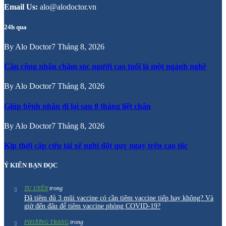
Email Us:
alo@alodoctor.vn
24h qua
By
Alo Doctor
7 Tháng 8, 2026
Cần công nhận chăm sóc người cao tuổi là một ngành nghề
By
Alo Doctor
7 Tháng 8, 2026
Giúp bệnh nhân đi lại sau 8 tháng liệt chân
By
Alo Doctor
7 Tháng 8, 2026
Kịp thời cấp cứu tài xế nghi đột quỵ ngay trên cao tốc
Ý KIẾN BẠN ĐỌC
trong
TU UYÊN
Đã tiêm đủ 3 mũi vaccine có cần tiêm vaccine tiếp hay không? Và
giờ đến đâu để tiêm vaccine phòng COVID-19?
trong
PHƯƠNG TRANG