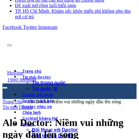
Đề xuất mở rộng tuổi hiến tạng
TP. Hồ Chí Minh: Khám sức khỏe miễn phí không phụ thu
nơi cư trú
Facebook
Twitter
Instagram
Trang chủ
Hotline
Tin mới Doctor
1900.969600
Tin trong nước
Tin quốc tế
Doctor bắt bệnh
Doctor cảnh báo
Trang chủ
»
Alo Doctor: Niềm vui những ngày đầu lên sóng
Tin mới Doctor
Doctor nhắc nè
Chữa lành
Cocktail kháng thể
Alo Doctor: Niềm vui những
Video
Đối thoại với Doctor
ngày đầu lên sóng
Bản tin Alo Doctor