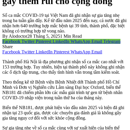
gây thêm rủi cho cộng đồng
Số ca mắc COVID-19 tại Việt Nam đã ghi nhận sự gia tăng nhẹ
trong ba tuần gần đây. Kể từ đầu năm 2025 đến nay, cả nước đã ghi
nhận hơn 640 trường hợp mắc bệnh tại 39 tỉnh, thành phố, đặc biệt
không có trường hợp tử vong nào.
By
Alodoctor
28 Tháng 5, 2025
1 Min Read
Facebook
Twitter
Pinterest
LinkedIn
WhatsApp
Email
Telegram
Share
Facebook
Twitter
LinkedIn
Pinterest
WhatsApp
Email
Thành phố Hà Nội là địa phương ghi nhận số ca mắc cao nhất với
153 trường hợp. Tuy nhiên, hiện tại thành phố này không ghi nhận
các ổ dịch tập trung, cho thấy tình hình vẫn trong tầm kiểm soát.
Theo thống kê từ Bệnh viện Bệnh Nhiệt đới Thành phố Hồ Chí
Minh và Đơn vị Nghiên cứu Lâm sàng Đại học Oxford, biến thể
NB181 đã chiếm phần lớn các mẫu giải trình tự gen từ bệnh nhân
COVID-19 nhập viện trong tuần thứ ba của tháng này.
Biến thể NB181, được phát hiện vào đầu năm 2025 và hiện đã ghi
nhận tại 23 quốc gia, được các chuyên gia đánh giá là không gây
gia tăng nguy cơ đối với sức khỏe cộng đồng.
Sự gia tăng nhẹ về số ca mắc cùng với sự xuất hiện của biến thể