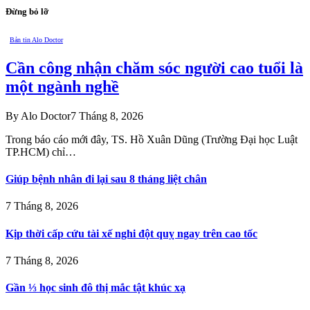
Đừng bỏ lỡ
Bản tin Alo Doctor
Cần công nhận chăm sóc người cao tuổi là
một ngành nghề
By
Alo Doctor
7 Tháng 8, 2026
Trong báo cáo mới đây, TS. Hồ Xuân Dũng (Trường Đại học Luật
TP.HCM) chỉ…
Giúp bệnh nhân đi lại sau 8 tháng liệt chân
7 Tháng 8, 2026
Kịp thời cấp cứu tài xế nghi đột quỵ ngay trên cao tốc
7 Tháng 8, 2026
Gần ⅓ học sinh đô thị mắc tật khúc xạ