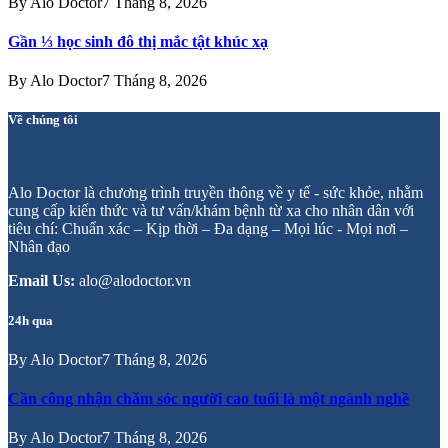
By
Alo Doctor
7 Tháng 8, 2026
Gần ⅓ học sinh đô thị mắc tật khúc xạ
By
Alo Doctor
7 Tháng 8, 2026
Về chúng tôi
Alo Doctor là chương trình truyền thông về y tế - sức khỏe, nhằm
cung cấp kiến thức và tư vấn/khám bệnh từ xa cho nhân dân với
tiêu chí: Chuẩn xác – Kịp thời – Đa dạng – Mọi lúc - Mọi nơi –
Nhân đạo
Email Us:
alo@alodoctor.vn
24h qua
By
Alo Doctor
7 Tháng 8, 2026
Cần công nhận chăm sóc người cao tuổi là một ngành nghề
By
Alo Doctor
7 Tháng 8, 2026