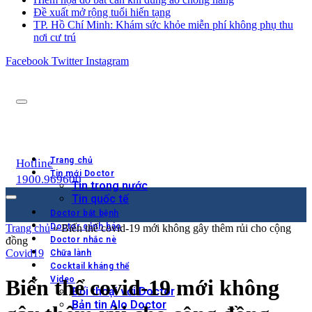
Đề xuất mở rộng tuổi hiến tạng
TP. Hồ Chí Minh: Khám sức khỏe miễn phí không phụ thu
nơi cư trú
Facebook
Twitter
Instagram
Trang chủ
Hotline
Tin mới Doctor
1900.969600
Tin trong nước
Tin quốc tế
Doctor bắt bệnh
Doctor cảnh báo
Trang chủ
»
Biến thể covid-19 mới không gây thêm rủi cho cộng
đồng
Doctor nhắc nè
Covid19
Chữa lành
Cocktail kháng thể
Video
Biến thể covid-19 mới không
Đối thoại với Doctor
Bản tin Alo Doctor