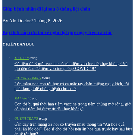
Giúp bệnh nhân đi lại sau 8 tháng liệt chân
By
Alo Doctor
7 Tháng 8, 2026
Kịp thời cấp cứu tài xế nghi đột quỵ ngay trên cao tốc
Ý KIẾN BẠN ĐỌC
trong
TU UYÊN
Đã tiêm đủ 3 mũi vaccine có cần tiêm vaccine tiếp hay không? Và
giờ đến đâu để tiêm vaccine phòng COVID-19?
trong
PHƯƠNG TRANG
Lớp mầm non con tôi học có ca mắc tay chân miệng nguy kịch, tôi
phải làm gì để phòng bệnh cho con?
trong
MAI ANH
Con tôi bị quá thời hạn tiêm vaccine trong tiêm chủng mở rộng, giờ
có phải tiêm lại được từ đầu hay không?
trong
QUYNH TRANG
Gần đây trên mạng xã hội có truyền nhau thông tin “Ăn hoa quả
phải ăn lúc đói”. Bác sĩ cho tôi hỏi nên ăn hoa quả trước hay sau bữa
ăn sẽ tốt hơn?