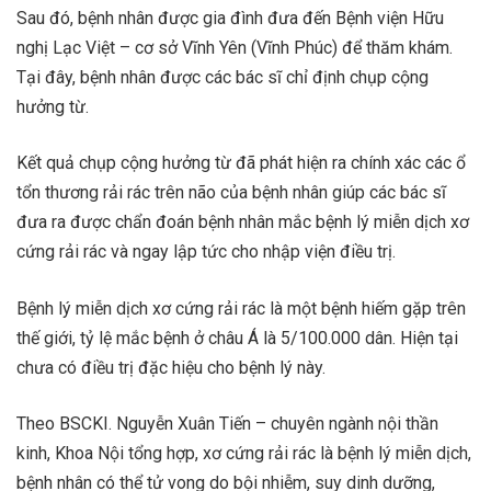
Sau đó, bệnh nhân được gia đình đưa đến Bệnh viện Hữu
nghị Lạc Việt – cơ sở Vĩnh Yên (Vĩnh Phúc) để thăm khám.
Tại đây, bệnh nhân được các bác sĩ chỉ định chụp cộng
hưởng từ.
Kết quả chụp cộng hưởng từ đã phát hiện ra chính xác các ổ
tổn thương rải rác trên não của bệnh nhân giúp các bác sĩ
đưa ra được chẩn đoán bệnh nhân mắc bệnh lý miễn dịch xơ
cứng rải rác và ngay lập tức cho nhập viện điều trị.
Bệnh lý miễn dịch xơ cứng rải rác là một bệnh hiếm gặp trên
thế giới, tỷ lệ mắc bệnh ở châu Á là 5/100.000 dân. Hiện tại
chưa có điều trị đặc hiệu cho bệnh lý này.
Theo BSCKI. Nguyễn Xuân Tiến – chuyên ngành nội thần
kinh, Khoa Nội tổng hợp, xơ cứng rải rác là bệnh lý miễn dịch,
bệnh nhân có thể tử vong do bội nhiễm, suy dinh dưỡng,