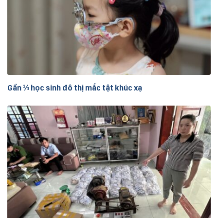
Gần ⅓ học sinh đô thị mắc tật khúc xạ