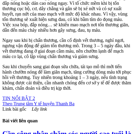
đắp nóng hoặc dán cao nóng ngay. Vì tổ chức mềm khi bị tổn
thương cục bộ, cơ, dây chằng và gân sẽ bị xé nứt và có sự xuất
huyết, rạn nứt của mao mạch với mức độ khác nhau. Vì vậy, vùng
tổn thương sẽ xuất hiện sưng đau, có khi bầm tím do đọng máu.
Việc xoa bóp, đắp nóng… sẽ khiến mao mạch nơi tổn thương giãn,
dẫn đến máu chảy nhiều hơn gây sưng, đau, tụ máu.
Ngay sau khi bị chấn thương, cần cố định vết thương, nghỉ ngơi,
ngưng vận động để giảm tổn thương mô. Trong 3 – 5 ngày đầu, khi
vết thương đang ở giai đoạn cầm máu, nên chườm lạnh để mạch
máu co lại, cô lập vùng chấn thương và giảm sưng.
Sau khi chuyển sang giai đoạn sửa chữa, tái tạo mô thì mới tiến
hành chườm nóng để làm giãn mạch, tăng cường dòng máu tới phục
hồi vết thương. Tuy nhiên trong khoảng 1 – 3 ngày, nếu tình trạng
không được cải thiện, cần nhanh chóng đến cơ sở y tế để được thăm
khám, chẩn đoán và điều trị kịp thời.
TIN NỔI BẬT 2
Theo
Trung tâm Y tế huyện Thanh Ba
Link bài gốc
Lấy link
Bài viết liên quan
Cần công nhận chăm sóc người cao tuổi là