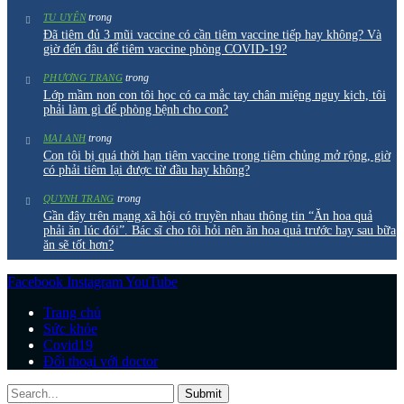
trong
TU UYÊN
Đã tiêm đủ 3 mũi vaccine có cần tiêm vaccine tiếp hay không? Và
giờ đến đâu để tiêm vaccine phòng COVID-19?
trong
PHƯƠNG TRANG
Lớp mầm non con tôi học có ca mắc tay chân miệng nguy kịch, tôi
phải làm gì để phòng bệnh cho con?
trong
MAI ANH
Con tôi bị quá thời hạn tiêm vaccine trong tiêm chủng mở rộng, giờ
có phải tiêm lại được từ đầu hay không?
trong
QUYNH TRANG
Gần đây trên mạng xã hội có truyền nhau thông tin “Ăn hoa quả
phải ăn lúc đói”. Bác sĩ cho tôi hỏi nên ăn hoa quả trước hay sau bữa
ăn sẽ tốt hơn?
Facebook
Instagram
YouTube
Trang chủ
Sức khỏe
Covid19
Đối thoại với doctor
Submit