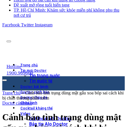
Đề xuất mở rộng tuổi hiến tạng
TP. Hồ Chí Minh: Khám sức khỏe miễn phí không phụ thu
nơi cư trú
Facebook
Twitter
Instagram
Trang chủ
Hotline
Tin mới Doctor
1900.969600
Tin trong nước
Tin quốc tế
Doctor bắt bệnh
Doctor cảnh báo
Trang chủ
»
Cảnh báo tình trạng dùng mật gấu xoa bóp sai cách khi
bị chấn thương phần mềm
Doctor nhắc nè
Doctor cảnh báo
Chữa lành
Cocktail kháng thể
Video
Cảnh báo tình trạng dùng mật
Đối thoại với Doctor
Bản tin Alo Doctor