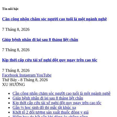
Tin nổi bật
Cần công nhận chăm sóc người cao tuổi là một ngành nghề
7 Tháng 8, 2026
Giúp bệnh nhân đi lại sau 8 tháng liệt chân
7 Tháng 8, 2026
Kịp thời cấp cứu tài xế nghi đột quỵ ngay trên cao tốc
7 Tháng 8, 2026
Facebook
Instagram
YouTube
Thứ Bảy - 8 Tháng 8, 2026
XU HƯỚNG
Cần công nhận chăm sóc người cao tuổi là một ngành nghề
Giúp bệnh nhân đi lại sau 8 tháng liệt chân
Kịp thời cấp cứu tài xế nghi đột quỵ ngay trên cao tốc
Gần ⅓ học sinh đô thị mắc tật khúc xạ
Khởi tố 2 đối tượng sản xuất thuốc đông y giả
Hiểm họa do bất cẩn khi dùng áo chống nắng