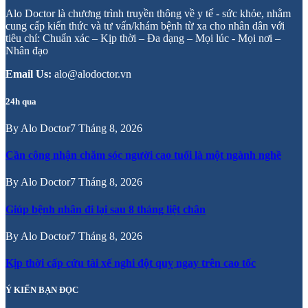
Alo Doctor là chương trình truyền thông về y tế - sức khỏe, nhằm
cung cấp kiến thức và tư vấn/khám bệnh từ xa cho nhân dân với
tiêu chí: Chuẩn xác – Kịp thời – Đa dạng – Mọi lúc - Mọi nơi –
Nhân đạo
Email Us:
alo@alodoctor.vn
24h qua
By
Alo Doctor
7 Tháng 8, 2026
Cần công nhận chăm sóc người cao tuổi là một ngành nghề
By
Alo Doctor
7 Tháng 8, 2026
Giúp bệnh nhân đi lại sau 8 tháng liệt chân
By
Alo Doctor
7 Tháng 8, 2026
Kịp thời cấp cứu tài xế nghi đột quỵ ngay trên cao tốc
Ý KIẾN BẠN ĐỌC