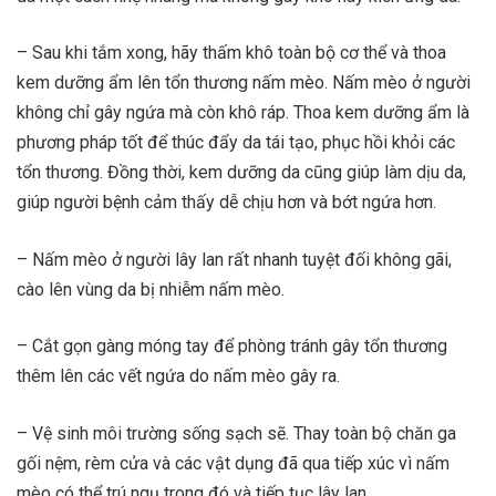
– Sau khi tắm xong, hãy thấm khô toàn bộ cơ thể và thoa
kem dưỡng ẩm lên tổn thương nấm mèo. Nấm mèo ở người
không chỉ gây ngứa mà còn khô ráp. Thoa kem dưỡng ẩm là
phương pháp tốt để thúc đẩy da tái tạo, phục hồi khỏi các
tổn thương. Đồng thời, kem dưỡng da cũng giúp làm dịu da,
giúp người bệnh cảm thấy dễ chịu hơn và bớt ngứa hơn.
– Nấm mèo ở người lây lan rất nhanh tuyệt đối không gãi,
cào lên vùng da bị nhiễm nấm mèo.
– Cắt gọn gàng móng tay để phòng tránh gây tổn thương
thêm lên các vết ngứa do nấm mèo gây ra.
– Vệ sinh môi trường sống sạch sẽ. Thay toàn bộ chăn ga
gối nệm, rèm cửa và các vật dụng đã qua tiếp xúc vì nấm
mèo có thể trú ngụ trong đó và tiếp tục lây lan.