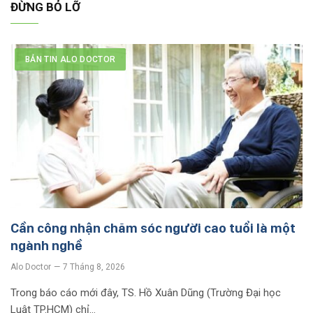
ĐỪNG BỎ LỠ
BẢN TIN ALO DOCTOR
Cần công nhận chăm sóc người cao tuổi là một
ngành nghề
Alo Doctor
7 Tháng 8, 2026
Trong báo cáo mới đây, TS. Hồ Xuân Dũng (Trường Đại học
Luật TP.HCM) chỉ…