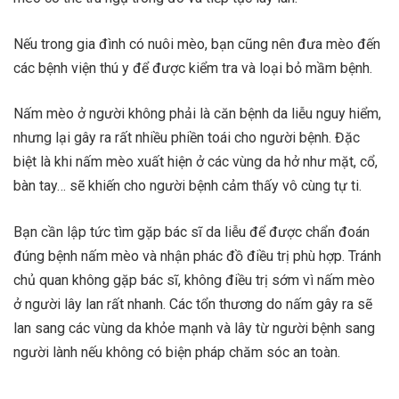
Nếu trong gia đình có nuôi mèo, bạn cũng nên đưa mèo đến
các bệnh viện thú y để được kiểm tra và loại bỏ mầm bệnh.
Nấm mèo ở người không phải là căn bệnh da liễu nguy hiểm,
nhưng lại gây ra rất nhiều phiền toái cho người bệnh. Đặc
biệt là khi nấm mèo xuất hiện ở các vùng da hở như mặt, cổ,
bàn tay… sẽ khiến cho người bệnh cảm thấy vô cùng tự ti.
Bạn cần lập tức tìm gặp bác sĩ da liễu để được chẩn đoán
đúng bệnh nấm mèo và nhận phác đồ điều trị phù hợp. Tránh
chủ quan không gặp bác sĩ, không điều trị sớm vì nấm mèo
ở người lây lan rất nhanh. Các tổn thương do nấm gây ra sẽ
lan sang các vùng da khỏe mạnh và lây từ người bệnh sang
người lành nếu không có biện pháp chăm sóc an toàn.