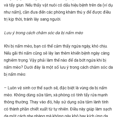
và tẩy giun. Nếu thấy vật nuôi có dấu hiệu bệnh trên da (ví dụ
như nấm), cần đưa đến các phòng khám thú y để được điều
trị kịp thời, tránh lây sang người.
Lưu ý trong cách chăm sóc da bị nấm mèo
Khi bị nấm mèo, bạn có thể cảm thấy ngứa ngáy, khó chịu.
Nếu gãi thì nấm cũng sẽ lây lan thêm khiến bệnh ngày càng
nghiêm trọng. Vậy phải làm thế nào để da bớt ngứa khi bị
nấm mèo? Dưới đây là một số lưu ý trong cách chăm sóc da
bị nấm mèo:
– Luôn vệ sinh cơ thể sạch sẽ, đặc biệt là vùng da bị nấm
mèo. Không dùng sữa tắm, xà phòng có tính tẩy rửa mạnh
thông thường. Thay vào đó, hãy sử dụng sữa tắm lành tính
có thành phần chiết xuất từ tự nhiên. Điều này giúp làm sạch
da một cách nhẹ nhàng mà không gây khô hay kích ứng da.