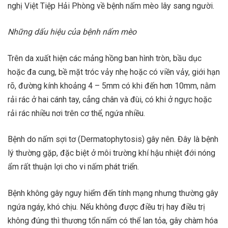
nghị Việt Tiệp Hải Phòng về bệnh nấm mèo lây sang người.
Những dấu hiệu của bệnh nấm mèo
Trên da xuất hiện các mảng hồng ban hình tròn, bầu dục
hoặc đa cung, bề mặt tróc vảy nhẹ hoặc có viền vảy, giới hạn
rõ, đường kính khoảng 4 – 5mm có khi đến hơn 10mm, nằm
rải rác ở hai cánh tay, cẳng chân và đùi, có khi ở ngực hoặc
rải rác nhiều nơi trên cơ thể, ngứa nhiều.
Bệnh do nấm sợi tơ (Dermatophytosis) gây nên. Đây là bệnh
lý thường gặp, đặc biệt ở môi trường khí hậu nhiệt đới nóng
ẩm rất thuận lợi cho vi nấm phát triển.
Bệnh không gây nguy hiểm đến tính mạng nhưng thường gây
ngứa ngáy, khó chịu. Nếu không được điều trị hay điều trị
không đúng thì thương tổn nấm có thể lan tỏa, gây chàm hóa