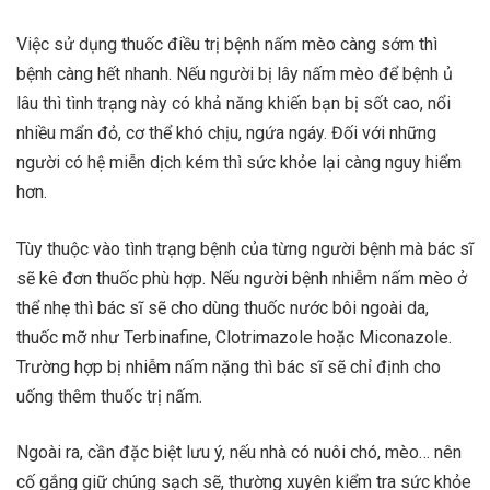
Việc sử dụng thuốc điều trị bệnh nấm mèo càng sớm thì
bệnh càng hết nhanh. Nếu người bị lây nấm mèo để bệnh ủ
lâu thì tình trạng này có khả năng khiến bạn bị sốt cao, nổi
nhiều mẩn đỏ, cơ thể khó chịu, ngứa ngáy. Đối với những
người có hệ miễn dịch kém thì sức khỏe lại càng nguy hiểm
hơn.
Tùy thuộc vào tình trạng bệnh của từng người bệnh mà bác sĩ
sẽ kê đơn thuốc phù hợp. Nếu người bệnh nhiễm nấm mèo ở
thể nhẹ thì bác sĩ sẽ cho dùng thuốc nước bôi ngoài da,
thuốc mỡ như Terbinafine, Clotrimazole hoặc Miconazole.
Trường hợp bị nhiễm nấm nặng thì bác sĩ sẽ chỉ định cho
uống thêm thuốc trị nấm.
Ngoài ra, cần đặc biệt lưu ý, nếu nhà có nuôi chó, mèo… nên
cố gắng giữ chúng sạch sẽ, thường xuyên kiểm tra sức khỏe