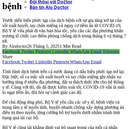
Đối thoại với Doctor
bệnh
Bản tin Alo Doctor
Trước diễn biến phức tạp của dịch bệnh với sự gia tăng trở lại của
sốt xuất huyết, tay chân miệng và nguy cơ tiềm ẩn từ COVID-19,
Bộ Y tế vừa phát đi văn bản hỏa tốc, yêu cầu các địa phương khẩn
trương tổ chức cao điểm phòng chống dịch trong tháng 6 và tháng 7
tới.
By
Alodoctor
26 Tháng 5, 2025
1 Min Read
Facebook
Twitter
Pinterest
LinkedIn
WhatsApp
Email
Telegram
Share
Facebook
Twitter
LinkedIn
Pinterest
WhatsApp
Email
Tình hình dịch bệnh trên cả nước đang có dấu hiệu phức tạp trở lại.
Đặc biệt, số ca mắc sốt xuất huyết và tay chân miệng ghi nhận xu
hướng tăng ở nhiều địa phương, đặt ra thách thức lớn cho hệ thống
y tế. Cùng với đó, dù đã được kiểm soát tốt, COVID-19 vẫn là mối
lo ngại tiềm ẩn, đòi hỏi sự cảnh giác cao độ.
Để chủ động ứng phó, Bộ Y tế yêu cầu các sở y tế, bệnh viện và
trung tâm y tế tuyến tỉnh, huyện nhanh chóng xây dựng phương án
điều trị theo tuyến, tăng cường hỗ trợ tuyến dưới nhằm tránh tình
trạng quá tải cục bộ.
Bộ Y tế cũng tái khẳng định vai trò quan trọng của mỗi cá nhân