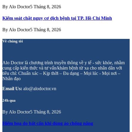
By
Alo Doctor
5 Tháng 8, 2026
Kiểm soát chặt nguy cơ dịch bệnh tại TP. Hồ Chí Minh
By
Alo Doctor
5 Tháng 8, 2026
Về chúng tôi
Alo Doctor là chương trình truyền thông về y tế - sức khỏe, nhằm
cung cấp kiến thức và tư vấn/khám bệnh từ xa cho nhân dân với
tiêu chí: Chuẩn xác – Kịp thời – Đa dạng – Mọi lúc - Mọi nơi –
Nhân đạo
Email Us:
alo@alodoctor.vn
24h qua
By
Alo Doctor
5 Tháng 8, 2026
Hiểm họa do bất cẩn khi dùng áo chống nắng