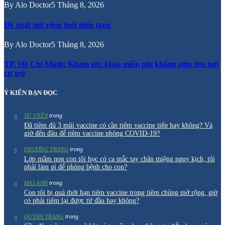
By
Alo Doctor
5 Tháng 8, 2026
Đề xuất mở rộng tuổi hiến tạng
By
Alo Doctor
5 Tháng 8, 2026
TP. Hồ Chí Minh: Khám sức khỏe miễn phí không phụ thu nơi
cư trú
Ý KIẾN BẠN ĐỌC
trong
TU UYÊN
Đã tiêm đủ 3 mũi vaccine có cần tiêm vaccine tiếp hay không? Và
giờ đến đâu để tiêm vaccine phòng COVID-19?
trong
PHƯƠNG TRANG
Lớp mầm non con tôi học có ca mắc tay chân miệng nguy kịch, tôi
phải làm gì để phòng bệnh cho con?
trong
MAI ANH
Con tôi bị quá thời hạn tiêm vaccine trong tiêm chủng mở rộng, giờ
có phải tiêm lại được từ đầu hay không?
trong
QUYNH TRANG