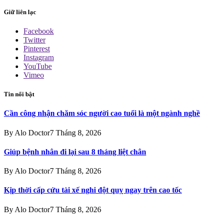
Giữ liên lạc
Facebook
Twitter
Pinterest
Instagram
YouTube
Vimeo
Tin nổi bật
Cần công nhận chăm sóc người cao tuổi là một ngành nghề
By
Alo Doctor
7 Tháng 8, 2026
Giúp bệnh nhân đi lại sau 8 tháng liệt chân
By
Alo Doctor
7 Tháng 8, 2026
Kịp thời cấp cứu tài xế nghi đột quỵ ngay trên cao tốc
By
Alo Doctor
7 Tháng 8, 2026