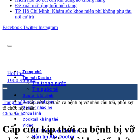
Đề xuất mở rộng tuổi hiến tạng
TP. Hồ Chí Minh: Khám sức khỏe miễn phí không phụ thu
nơi cư trú
Facebook
Twitter
Instagram
Trang chủ
Hotline
Tin mới Doctor
1900.969600
Tin trong nước
Tin quốc tế
Doctor bắt bệnh
Doctor cảnh báo
Trang chủ
»
Cấp cứu kịp thời ca bệnh bị vỡ nhãn cầu trái, phòi kẹt
tổ chức nội nhãn
Doctor nhắc nè
Chữa lành
Chữa lành
Cocktail kháng thể
Video
Cấp cứu kịp thời ca bệnh bị vỡ
Đối thoại với Doctor
Bản tin Alo Doctor