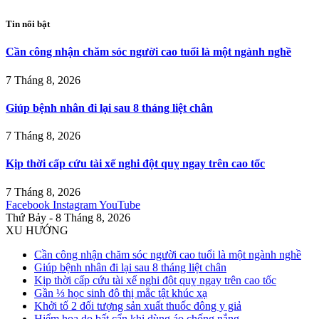
Tin nổi bật
Cần công nhận chăm sóc người cao tuổi là một ngành nghề
7 Tháng 8, 2026
Giúp bệnh nhân đi lại sau 8 tháng liệt chân
7 Tháng 8, 2026
Kịp thời cấp cứu tài xế nghi đột quỵ ngay trên cao tốc
7 Tháng 8, 2026
Facebook
Instagram
YouTube
Thứ Bảy - 8 Tháng 8, 2026
XU HƯỚNG
Cần công nhận chăm sóc người cao tuổi là một ngành nghề
Giúp bệnh nhân đi lại sau 8 tháng liệt chân
Kịp thời cấp cứu tài xế nghi đột quỵ ngay trên cao tốc
Gần ⅓ học sinh đô thị mắc tật khúc xạ
Khởi tố 2 đối tượng sản xuất thuốc đông y giả
Hiểm họa do bất cẩn khi dùng áo chống nắng