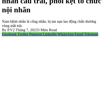
nhãn cầu trái, phòi kẹt tổ chức
nội nhãn
Nam bệnh nhân là công nhân, bị tan nạn lao động chấn thương
vùng mắt trái.
By
P.V
2 Tháng 7, 2023
3 Mins Read
Facebook
Twitter
Pinterest
LinkedIn
WhatsApp
Email
Telegram