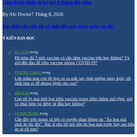
Giúp bệnh nhân đi lại sau 8 tháng liệt chân
By
Alo Doctor
7 Tháng 8, 2026
Kịp thời cấp cứu tài xế nghi đột quỵ ngay trên cao tốc
Ý KIẾN BẠN ĐỌC
trong
TU UYÊN
Đã tiêm đủ 3 mũi vaccine có cần tiêm vaccine tiếp hay không? Và
giờ đến đâu để tiêm vaccine phòng COVID-19?
trong
PHƯƠNG TRANG
Lớp mầm non con tôi học có ca mắc tay chân miệng nguy kịch, tôi
phải làm gì để phòng bệnh cho con?
trong
MAI ANH
Con tôi bị quá thời hạn tiêm vaccine trong tiêm chủng mở rộng, giờ
có phải tiêm lại được từ đầu hay không?
trong
QUYNH TRANG
Gần đây trên mạng xã hội có truyền nhau thông tin “Ăn hoa quả
phải ăn lúc đói”. Bác sĩ cho tôi hỏi nên ăn hoa quả trước hay sau bữa
ăn sẽ tốt hơn?