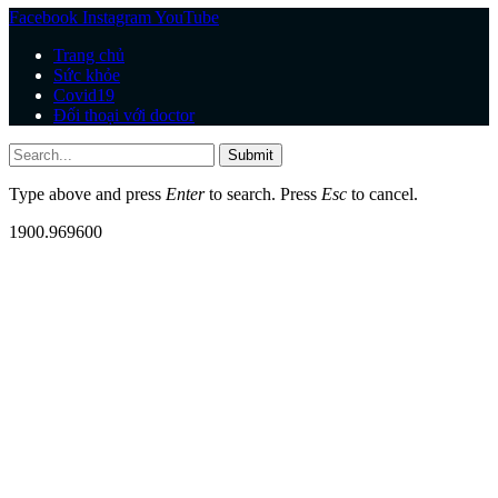
Facebook
Instagram
YouTube
Trang chủ
Sức khỏe
Covid19
Đối thoại với doctor
Submit
Type above and press
Enter
to search. Press
Esc
to cancel.
1900.969600