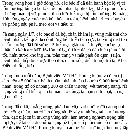
Trong vòng hơn 1 giờ đồng hồ, các bác sĩ đã tiến hành bộc lộ vị trí
tổn thương, tái tạo lại tổ chức nội nhãn bị phòi kẹt, khâu phục hồi vị
trí củng mạc bị vỡ, phục hồi tổ chức kết mạc bị tổn thương. Khoảng
19h cùng ngày, cuộc mổ kết thúc an toàn, bệnh nhân được chuyển
về phòng hậu phẫu theo dõi và điều trị.
7h sáng ngày 1/7, các bác sĩ đã hội chẩn khám lại vùng mắt trái cho
bệnh nhân, kết quả đã có những tiến triển tích cực, tại vùng mắt trái
chấn thương đã bớt sưng nề, kết mạc giảm xuất huyết, cương tụ,
nhãn áp kế Icare MT 16-18mmHg, thị lực đã có dấu hiệu phục hồi
tốt, nhìn được khoảng 3m, toàn trạng và mắt phải ổn định. Hiện,
bệnh nhân tiếp tục được theo dõi, chăm sóc, điều trị nội trú tại Khoa
Điều trị tổng hợp.
Trung bình mỗi năm, Bệnh viện Mắt Hải Phòng khám và điều trị
cho trên 45.000 lượt bệnh nhân, phẫu thuật cho trên 9.000 lượt bệnh
nhân, trong đó có khoảng 200 ca chấn thương, vết thương nặng, rất
nặng vùng mắt liên quan tai nạn lao động, tai nạn sinh hoạt, tai nạn
giao thông.
Trong điều kiện nắng nóng, phải làm việc với cường độ cao ngoài
trời, công nhân, người lao động rất dễ xảy ra những tai nạn thương
tích, đặc biệt chấn thương vùng mắt, ảnh hưởng nghiêm trọng đến
thị lực, để lại các di chứng nặng nề thậm chí phải múc bỏ nhãn cầu.
Bệnh viện Mắt Hải Phòng khuyến cáo người lao động cần chú ý tập