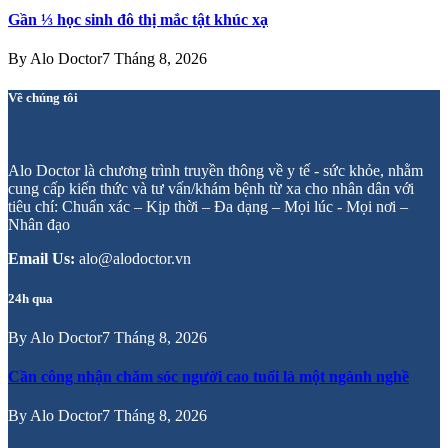
Gần ⅓ học sinh đô thị mắc tật khúc xạ
By
Alo Doctor
7 Tháng 8, 2026
Về chúng tôi
Alo Doctor là chương trình truyền thông về y tế - sức khỏe, nhằm
cung cấp kiến thức và tư vấn/khám bệnh từ xa cho nhân dân với
tiêu chí: Chuẩn xác – Kịp thời – Đa dạng – Mọi lúc - Mọi nơi –
Nhân đạo
Email Us:
alo@alodoctor.vn
24h qua
By
Alo Doctor
7 Tháng 8, 2026
Cần công nhận chăm sóc người cao tuổi là một ngành nghề
By
Alo Doctor
7 Tháng 8, 2026