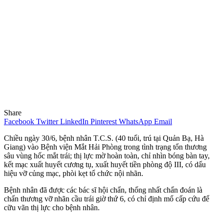
Share
Facebook
Twitter
LinkedIn
Pinterest
WhatsApp
Email
Chiều ngày 30/6, bệnh nhân T.C.S. (40 tuổi, trú tại Quản Bạ, Hà
Giang) vào Bệnh viện Mắt Hải Phòng trong tình trạng tổn thương
sâu vùng hốc mắt trái; thị lực mờ hoàn toàn, chỉ nhìn bóng bàn tay,
kết mạc xuất huyết cương tụ, xuất huyết tiền phòng độ III, có dấu
hiệu vỡ củng mạc, phòi kẹt tổ chức nội nhãn.
Bệnh nhân đã được các bác sĩ hội chẩn, thống nhất chẩn đoán là
chấn thương vỡ nhãn cầu trái giờ thứ 6, có chỉ định mổ cấp cứu để
cữu vãn thị lực cho bệnh nhân.