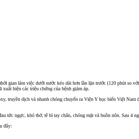
ời gian làm việc dưới nước kéo dài hơn lần lặn trước (120 phút so với 
ã xuất hiện các triệu chứng của bệnh giảm áp.
, truyền dịch và nhanh chóng chuyển ra Viện Y học biển Việt Nam để 
đau tức ngực, khó thở, tê bì tay chân, chóng mặt và buồn nôn. Sau 4 ngà
u đây: