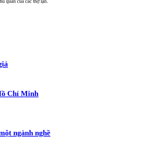
hủ quan của các thợ lặn.
giả
 Hồ Chí Minh
 một ngành nghề