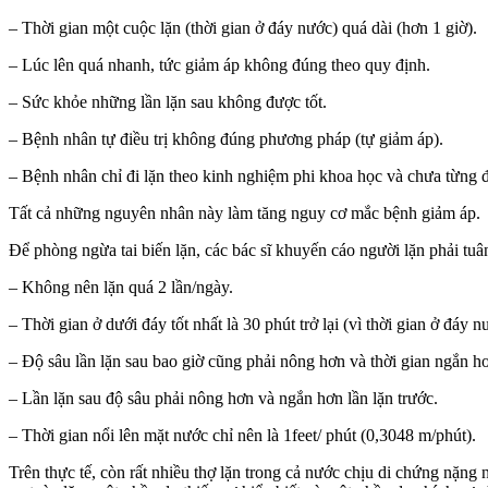
– Thời gian một cuộc lặn (thời gian ở đáy nước) quá dài (hơn 1 giờ).
– Lúc lên quá nhanh, tức giảm áp không đúng theo quy định.
– Sức khỏe những lần lặn sau không được tốt.
– Bệnh nhân tự điều trị không đúng phương pháp (tự giảm áp).
– Bệnh nhân chỉ đi lặn theo kinh nghiệm phi khoa học và chưa từng đ
Tất cả những nguyên nhân này làm tăng nguy cơ mắc bệnh giảm áp.
Để phòng ngừa tai biến lặn, các bác sĩ khuyến cáo người lặn phải tuâ
– Không nên lặn quá 2 lần/ngày.
– Thời gian ở dưới đáy tốt nhất là 30 phút trở lại (vì thời gian ở đáy n
– Độ sâu lần lặn sau bao giờ cũng phải nông hơn và thời gian ngắn hơ
– Lần lặn sau độ sâu phải nông hơn và ngắn hơn lần lặn trước.
– Thời gian nổi lên mặt nước chỉ nên là 1feet/ phút (0,3048 m/phút).
Trên thực tế, còn rất nhiều thợ lặn trong cả nước chịu di chứng nặng n