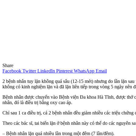
Share
Facebook
Twitter
LinkedIn
Pinterest
WhatsApp
Email
2 bệnh nhân tuy lặn không quá sâu (12-15 mét) nhưng do lần lặn sau th
không có kinh nghiệm lặn và đã lặn liên tiếp trong vòng 5 ngày nên đ
Bệnh nhân được chuyển vào Bệnh viện Đa khoa Hà Tĩnh, được thở oxy
nhân, đó là điều trị bằng oxy cao áp.
Chỉ sau 1 ca điều trị, cả 2 bệnh nhân đều giảm nhiều các triệu chứng 
Theo các bác sĩ, tai biến lặn ở bệnh nhân này có thể do các nguyên sa
– Bệnh nhân lặn quá nhiều lần trong một đêm (7 lần/đêm).