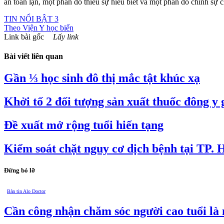
an toàn lặn, một phần do thiếu sự hiểu biết và một phần do chính sự c
TIN NỔI BẬT 3
Theo
Viện Y học biển
Link bài gốc
Lấy link
Bài viết liên quan
Gần ⅓ học sinh đô thị mắc tật khúc xạ
Khởi tố 2 đối tượng sản xuất thuốc đông y 
Đề xuất mở rộng tuổi hiến tạng
Kiểm soát chặt nguy cơ dịch bệnh tại TP.
Đừng bỏ lỡ
Bản tin Alo Doctor
Cần công nhận chăm sóc người cao tuổi là