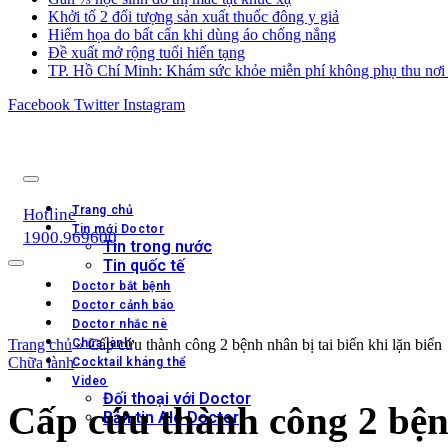
Khởi tố 2 đối tượng sản xuất thuốc đông y giả
Hiểm họa do bất cẩn khi dùng áo chống nắng
Đề xuất mở rộng tuổi hiến tạng
TP. Hồ Chí Minh: Khám sức khỏe miễn phí không phụ thu nơi 
Facebook
Twitter
Instagram
Trang chủ
Hotline
Tin mới Doctor
1900.969600
Tin trong nước
Tin quốc tế
Doctor bắt bệnh
Doctor cảnh báo
Doctor nhắc nè
Trang chủ
Chữa lành
»
Cấp cứu thành công 2 bệnh nhân bị tai biến khi lặn biển
Chữa lành
Cocktail kháng thể
Video
Đối thoại với Doctor
Cấp cứu thành công 2 bệnh
Bản tin Alo Doctor