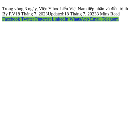
Trong vòng 3 ngày, Viện Y học biển Việt Nam tiếp nhận và điều trị th
By
P.V
18 Tháng 7, 2023
Updated:
18 Tháng 7, 2023
3 Mins Read
Facebook
Twitter
Pinterest
LinkedIn
WhatsApp
Email
Telegram