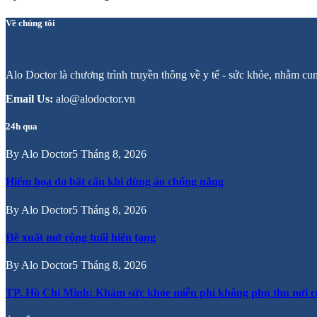
Về chúng tôi
Alo Doctor là chương trình truyền thông về y tế - sức khỏe, nhằm cu
Email Us:
alo@alodoctor.vn
24h qua
By
Alo Doctor
5 Tháng 8, 2026
Hiểm họa do bất cẩn khi dùng áo chống nắng
By
Alo Doctor
5 Tháng 8, 2026
Đề xuất mở rộng tuổi hiến tạng
By
Alo Doctor
5 Tháng 8, 2026
TP. Hồ Chí Minh: Khám sức khỏe miễn phí không phụ thu nơi c