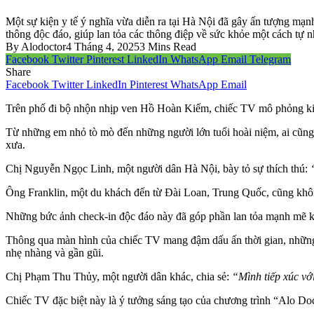
Một sự kiện y tế ý nghĩa vừa diễn ra tại Hà Nội đã gây ấn tượng mạn
thông độc đáo, giúp lan tỏa các thông điệp về sức khỏe một cách tự n
By
Alodoctor
4 Tháng 4, 2025
3 Mins Read
Facebook
Twitter
Pinterest
LinkedIn
WhatsApp
Email
Telegram
Share
Facebook
Twitter
LinkedIn
Pinterest
WhatsApp
Email
Trên phố đi bộ nhộn nhịp ven Hồ Hoàn Kiếm, chiếc TV mô phỏng kiểu
Từ những em nhỏ tò mò đến những người lớn tuổi hoài niệm, ai cũng 
xưa.
Chị Nguyễn Ngọc Linh, một người dân Hà Nội, bày tỏ sự thích thú:
“
Ông Franklin, một du khách đến từ Đài Loan, Trung Quốc, cũng khô
Những bức ảnh check-in độc đáo này đã góp phần lan tỏa mạnh mẽ k
Thông qua màn hình của chiếc TV mang đậm dấu ấn thời gian, những 
nhẹ nhàng và gần gũi.
Chị Phạm Thu Thủy, một người dân khác, chia sẻ:
“Mình tiếp xúc với
Chiếc TV đặc biệt này là ý tưởng sáng tạo của chương trình “Alo Doc