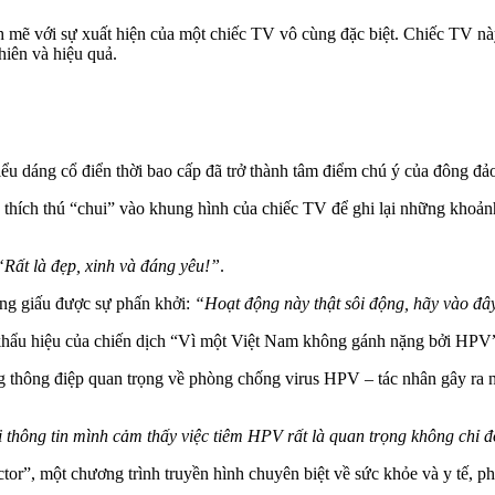
h mẽ với sự xuất hiện của một chiếc TV vô cùng đặc biệt. Chiếc TV nà
hiên và hiệu quả.
 dáng cổ điển thời bao cấp đã trở thành tâm điểm chú ý của đông đả
thích thú “chui” vào khung hình của chiếc TV để ghi lại những khoảnh
Rất là đẹp, xinh và đáng yêu!”
.
ng giấu được sự phấn khởi:
“Hoạt động này thật sôi động, hãy vào đây
hẩu hiệu của chiến dịch “Vì một Việt Nam không gánh nặng bởi HPV”
thông điệp quan trọng về phòng chống virus HPV – tác nhân gây ra n
 thông tin mình cảm thấy việc tiêm HPV rất là quan trọng không chỉ đố
tor”, một chương trình truyền hình chuyên biệt về sức khỏe và y tế, p