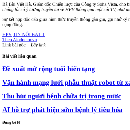
Bà Bùi Việt Hà, Giám đốc Chiến lược của Công ty Soha Vista, cho bi
chúng tôi có ý tưởng truyền tải về HPV thông qua một cái TV, như mộ
Sự kết hợp độc đáo giữa hình thức truyền thông gần gũi, gợi nhớ kỷ n
cộng đồng.
HPV
TIN NỔI BẬT 1
Theo
Alodoctor.vn
Link bài gốc
Lấy link
Bài viết liên quan
Đề xuất mở rộng tuổi hiến tạng
Vận hành mạng lưới phẫu thuật robot từ xa
Thu hút người bệnh chữa trị trong nước
AI hỗ trợ phát hiện sớm bệnh lý tiêu hóa
Đừng bỏ lỡ