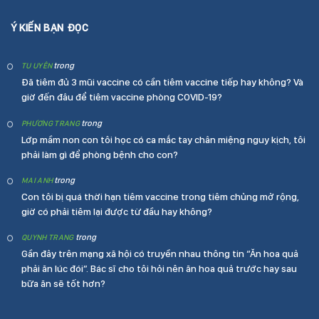
Ý KIẾN BẠN ĐỌC
trong
TU UYÊN
Đã tiêm đủ 3 mũi vaccine có cần tiêm vaccine tiếp hay không? Và
giờ đến đâu để tiêm vaccine phòng COVID-19?
trong
PHƯƠNG TRANG
Lớp mầm non con tôi học có ca mắc tay chân miệng nguy kịch, tôi
phải làm gì để phòng bệnh cho con?
trong
MAI ANH
Con tôi bị quá thời hạn tiêm vaccine trong tiêm chủng mở rộng,
giờ có phải tiêm lại được từ đầu hay không?
trong
QUYNH TRANG
Gần đây trên mạng xã hội có truyền nhau thông tin “Ăn hoa quả
phải ăn lúc đói”. Bác sĩ cho tôi hỏi nên ăn hoa quả trước hay sau
bữa ăn sẽ tốt hơn?