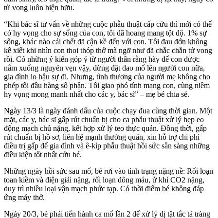
tử vong luôn hiện hữu.
“Khi bác sĩ tư vấn về những cuộc phẫu thuật cấp cứu thì mới có thể
có hy vọng cho sự sống của con, tôi đã hoang mang tột độ. 1% sự
sống, khác nào cái chết đã cận kề đến với con. Tôi đau đớn không
kể xiết khi nhìn con thoi thóp thở mà ngỡ như đã chắc chắn tử vong
rồi. Có những ý kiến góp ý từ người thân rằng hãy để con được
nằm xuống nguyên vẹn vậy, đừng đặt dao mổ lên người con nữa,
gia đình lo hậu sự đi. Nhưng, tình thương của người mẹ không cho
phép tôi đầu hàng số phận. Tôi giao phó tính mạng con, cùng niềm
hy vọng mong manh nhất cho các y, bác sĩ” – mẹ bé chia sẻ.
Ngày 13/3 là ngày đánh dấu của cuộc chạy đua cùng thời gian. Một
mặt, các y, bác sĩ gấp rút chuẩn bị cho ca phẫu thuật xử lý hẹp eo
động mạch chủ nặng, kết hợp xử lý teo thực quản. Đồng thời, gấp
rút chuẩn bị hồ sơ, liên hệ mạnh thường quân, xin hỗ trợ chi phí
điều trị gấp để gia đình và ê-kíp phẫu thuật hồi sức sẵn sàng những
điều kiện tốt nhất cứu bé.
Những ngày hồi sức sau mổ, bé rơi vào tình trạng nặng nề: Rối loạn
toan kiềm và điện giải nặng, rối loạn đông máu, ứ khí CO2 nặng,
duy trì nhiều loại vận mạch phức tạp. Có thời điểm bé không đáp
ứng máy thở.
Ngày 20/3, bé phải tiến hành ca mổ lần 2 để xử lý dị tật tắc tá tràng