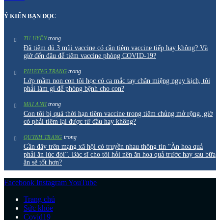
Ý KIẾN BẠN ĐỌC
trong
TU UYÊN
Đã tiêm đủ 3 mũi vaccine có cần tiêm vaccine tiếp hay không? Và
giờ đến đâu để tiêm vaccine phòng COVID-19?
trong
PHƯƠNG TRANG
Lớp mầm non con tôi học có ca mắc tay chân miệng nguy kịch, tôi
phải làm gì để phòng bệnh cho con?
trong
MAI ANH
Con tôi bị quá thời hạn tiêm vaccine trong tiêm chủng mở rộng, giờ
có phải tiêm lại được từ đầu hay không?
trong
QUYNH TRANG
Gần đây trên mạng xã hội có truyền nhau thông tin “Ăn hoa quả
phải ăn lúc đói”. Bác sĩ cho tôi hỏi nên ăn hoa quả trước hay sau bữa
ăn sẽ tốt hơn?
Facebook
Instagram
YouTube
Trang chủ
Sức khỏe
Covid19