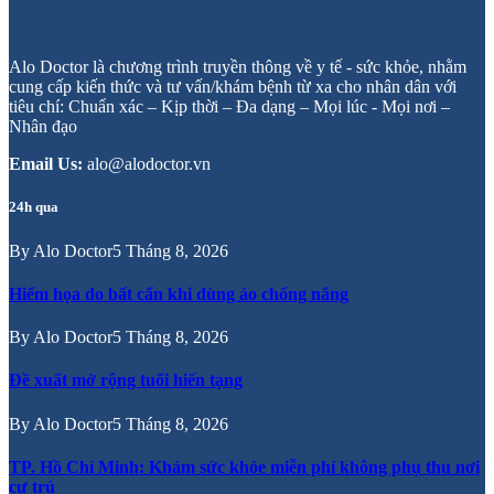
Alo Doctor là chương trình truyền thông về y tế - sức khỏe, nhằm
cung cấp kiến thức và tư vấn/khám bệnh từ xa cho nhân dân với
tiêu chí: Chuẩn xác – Kịp thời – Đa dạng – Mọi lúc - Mọi nơi –
Nhân đạo
Email Us:
alo@alodoctor.vn
24h qua
By
Alo Doctor
5 Tháng 8, 2026
Hiểm họa do bất cẩn khi dùng áo chống nắng
By
Alo Doctor
5 Tháng 8, 2026
Đề xuất mở rộng tuổi hiến tạng
By
Alo Doctor
5 Tháng 8, 2026
TP. Hồ Chí Minh: Khám sức khỏe miễn phí không phụ thu nơi
cư trú