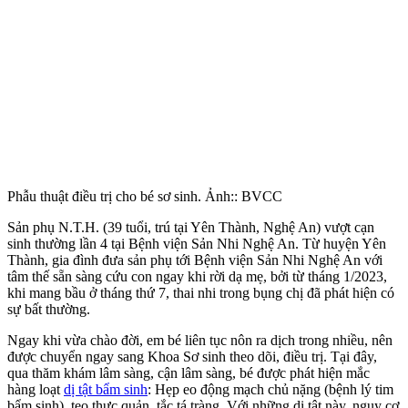
Phẫu thuật điều trị cho bé sơ sinh. Ảnh:: BVCC
Sản phụ N.T.H. (39 tuổi, trú tại Yên Thành, Nghệ An) vượt cạn
sinh thường lần 4 tại Bệnh viện Sản Nhi Nghệ An. Từ huyện Yên
Thành, gia đình đưa sản phụ tới Bệnh viện Sản Nhi Nghệ An với
tâm thế sẵn sàng cứu con ngay khi rời dạ mẹ, bởi từ tháng 1/2023,
khi mang bầu ở tháng thứ 7, thai nhi trong bụng chị đã phát hiện có
sự bất thường.
Ngay khi vừa chào đời, em bé liên tục nôn ra dịch trong nhiều, nên
được chuyển ngay sang Khoa Sơ sinh theo dõi, điều trị. Tại đây,
qua thăm khám lâm sàng, cận lâm sàng, bé được phát hiện mắc
hàng loạt
dị tật bẩm sinh
: Hẹp eo động mạch chủ nặng (bệnh lý tim
bẩm sinh), teo thực quản, tắc tá tràng. Với những dị tật này, nguy cơ