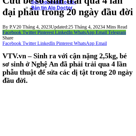
Cứu bé sơ sinh trải qua 4 lần
Đối thoại với Doctor
Bản tin Alo Doctor
đại phẫu trong 20 ngày đầu đời
By
P.V
20 Tháng 4, 2023
Updated:
25 Tháng 4, 2023
4 Mins Read
Facebook
Twitter
Pinterest
LinkedIn
WhatsApp
Email
Telegram
Share
Facebook
Twitter
LinkedIn
Pinterest
WhatsApp
Email
VTV.vn – Sinh ra với cận nặng 2,5kg, bé
sơ sinh ở Nghệ An đã phải trải qua 4 lần
phẫu thuật để sửa các dị tật trong 20 ngày
đầu đời.