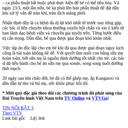
– ca phẫu thuật bắt buộc phải thực hiện để bé có thể tiêu hóa. Và
ngày 23/3, một lần nữa, bé lại phải lên bàn phẫu thuật để đặt dẫn
lưu xử lý vấn đề tràn khí, tràn dịch màng phổi.
Nhận định đây là ca bệnh đa dị tật khó nhất từ trước nay từng gặp,
các bác sĩ liên chuyên khoa thường xuyên hội chẩn và xin ý kiến từ
ban lãnh đạo bệnh viện và chuyên gia tuyến trên. Từng bước điều
trị cẩn trọng. Dần dần, bé qua được giai đoạn khó khăn nhất.
Việc tập ăn độc lập cho em bé khi đã qua được giai đoạn nguy kịch
cũng là bài toán không hề dễ. Với quyết tâm nuôi con bằng sữa mẹ
hoàn toàn, bởi sữa mẹ là nguồn dinh dưỡng tốt nhất cho trẻ, các bác
sĩ đã tiến hành cho bé ăn sữa mẹ qua sonde, song song nuôi dưỡng
tĩnh mạch.
20 ngày sau khi chào đời, bé đã có thể ghép mẹ, ấp Kangaroo và
dần dần tự tìm vú bú mẹ, sức khỏe phục hồi tốt.
* Mời quý độc giả theo dõi các chương trình đã phát sóng của
Đài Truyền hình Việt Nam trên
TV Online
và
VTVGo
!
TIN NỔI BẬT 3
Theo
VTV
Link bài gốc
Lấy link