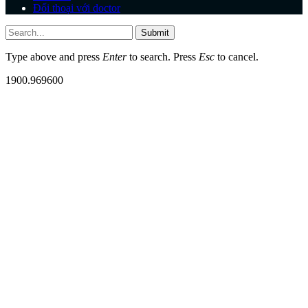
Đối thoại với doctor
Submit
Type above and press
Enter
to search. Press
Esc
to cancel.
1900.969600