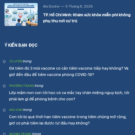
Alo Doctor
5 Tháng 8, 2026
TP. Hồ Chí Minh: Khám sức khỏe miễn phí không
phụ thu nơi cư trú
Ý KIẾN BẠN ĐỌC
trong
TU UYÊN
Đã tiêm đủ 3 mũi vaccine có cần tiêm vaccine tiếp hay không? Và
giờ đến đâu để tiêm vaccine phòng COVID-19?
trong
PHƯƠNG TRANG
Lớp mầm non con tôi học có ca mắc tay chân miệng nguy kịch, tôi
phải làm gì để phòng bệnh cho con?
trong
MAI ANH
Con tôi bị quá thời hạn tiêm vaccine trong tiêm chủng mở rộng,
giờ có phải tiêm lại được từ đầu hay không?
trong
QUYNH TRANG