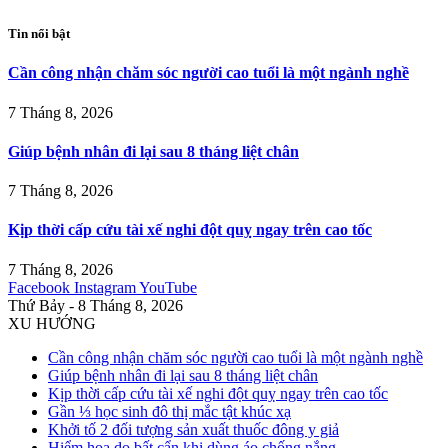
Tin nổi bật
Cần công nhận chăm sóc người cao tuổi là một ngành nghề
7 Tháng 8, 2026
Giúp bệnh nhân đi lại sau 8 tháng liệt chân
7 Tháng 8, 2026
Kịp thời cấp cứu tài xế nghi đột quỵ ngay trên cao tốc
7 Tháng 8, 2026
Facebook
Instagram
YouTube
Thứ Bảy - 8 Tháng 8, 2026
XU HƯỚNG
Cần công nhận chăm sóc người cao tuổi là một ngành nghề
Giúp bệnh nhân đi lại sau 8 tháng liệt chân
Kịp thời cấp cứu tài xế nghi đột quỵ ngay trên cao tốc
Gần ⅓ học sinh đô thị mắc tật khúc xạ
Khởi tố 2 đối tượng sản xuất thuốc đông y giả
Hiểm họa do bất cẩn khi dùng áo chống nắng