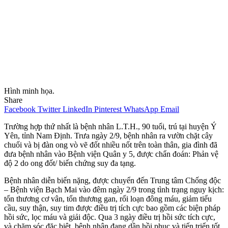
Hình minh họa.
Share
Facebook
Twitter
LinkedIn
Pinterest
WhatsApp
Email
Trường hợp thứ nhất là bệnh nhân L.T.H., 90 tuổi, trú tại huyện Ý
Yên, tỉnh Nam Định. Trưa ngày 2/9, bệnh nhân ra vườn chặt cây
chuối và bị đàn ong vò vẽ đốt nhiều nốt trên toàn thân, gia đình đã
đưa bệnh nhân vào Bệnh viện Quân y 5, được chẩn đoán: Phản vệ
độ 2 do ong đốt/ biến chứng suy đa tạng.
Bệnh nhân diễn biến nặng, được chuyển đến Trung tâm Chống độc
– Bệnh viện Bạch Mai vào đêm ngày 2/9 trong tình trạng nguy kịch:
tổn thương cơ vân, tổn thương gan, rối loạn đông máu, giảm tiểu
cầu, suy thận, suy tim được điều trị tích cực bao gồm các biện pháp
hồi sức, lọc máu và giải độc. Qua 3 ngày điều trị hồi sức tích cực,
và chăm sóc đặc biệt, bệnh nhân đang dần hồi phục và tiến triển tốt.