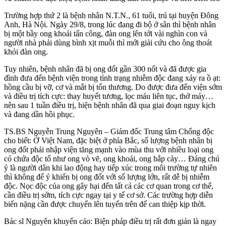
Trường hợp thứ 2 là bệnh nhân N.T.N., 61 tuổi, trú tại huyện Đông
Anh, Hà Nội. Ngày 29/8, trong lúc đang đi bộ ở sân thì bệnh nhân
bị một bầy ong khoái tấn công, đàn ong lên tới vài nghìn con và
người nhà phải dùng bình xịt muỗi thì mới giải cứu cho ông thoát
khỏi đàn ong.
Tuy nhiên, bệnh nhân đã bị ong đốt gần 300 nốt và đã được gia
đình đưa đến bệnh viện trong tình trạng nhiễm độc đang xảy ra ồ ạt:
hồng cầu bị vỡ, cơ và mắt bị tổn thương. Do được đưa đến viện sớm
và điều trị tích cực: thay huyết tương, lọc máu liên tục, thở máy…
nên sau 1 tuần điều trị, hiện bệnh nhân đã qua giai đoạn nguy kịch
và đang dần hồi phục.
TS.BS Nguyễn Trung Nguyên – Giám đốc Trung tâm Chống độc
cho biết: Ở Việt Nam, đặc biệt ở phía Bắc, số lượng bệnh nhân bị
ong đốt phải nhập viện tăng mạnh vào mùa thu với nhiều loại ong
có chứa độc tố như ong vò vẽ, ong khoái, ong bắp cày… Đáng chú
ý là người dân khi lao động hay tiếp xúc trong môi trường tự nhiên
thì không để ý khiến bị ong đốt với số lượng lớn, rất dễ bị nhiễm
độc. Nọc độc của ong gây hại đến tất cả các cơ quan trong cơ thể,
cần điều trị sớm, tích cực ngay tại y tế cơ sở. Các trường hợp diễn
biến nặng cần được chuyển lên tuyến trên để can thiệp kịp thời.
Bác sĩ Nguyên khuyến cáo: Biện pháp điều trị rất đơn giản là ngay