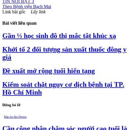
TIN NỔI BẬT 3
Theo
Bệnh viện Bạch Mai
Link bài gốc
Lấy link
Bài viết liên quan
Gần ⅓ học sinh đô thị mắc tật khúc xạ
Khởi tố 2 đối tượng sản xuất thuốc đông y
giả
Đề xuất mở rộng tuổi hiến tạng
Kiểm soát chặt nguy cơ dịch bệnh tại TP.
Hồ Chí Minh
Đừng bỏ lỡ
Bản tin Alo Doctor
Cần công nhận chăm sóc người cao tuổi là