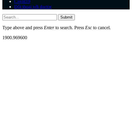
Covid19
Đối thoại với doctor
Submit
Type above and press
Enter
to search. Press
Esc
to cancel.
1900.969600