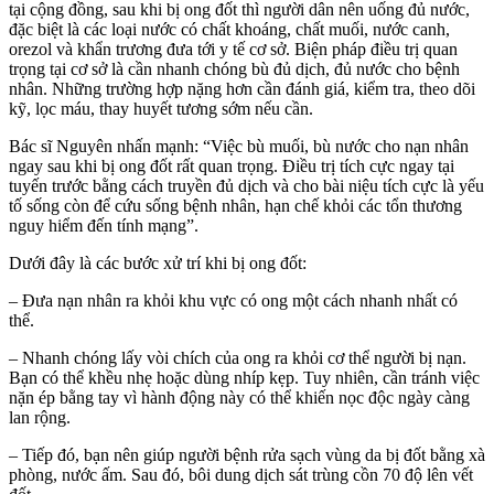
tại cộng đồng, sau khi bị ong đốt thì người dân nên uống đủ nước,
đặc biệt là các loại nước có chất khoáng, chất muối, nước canh,
orezol và khẩn trương đưa tới y tế cơ sở. Biện pháp điều trị quan
trọng tại cơ sở là cần nhanh chóng bù đủ dịch, đủ nước cho bệnh
nhân. Những trường hợp nặng hơn cần đánh giá, kiểm tra, theo dõi
kỹ, lọc máu, thay huyết tương sớm nếu cần.
Bác sĩ Nguyên nhấn mạnh: “Việc bù muối, bù nước cho nạn nhân
ngay sau khi bị ong đốt rất quan trọng. Điều trị tích cực ngay tại
tuyến trước bằng cách truyền đủ dịch và cho bài niệu tích cực là yếu
tố sống còn để cứu sống bệnh nhân, hạn chế khỏi các tổn thương
nguy hiểm đến tính mạng”.
Dưới đây là các bước xử trí khi bị ong đốt:
– Đưa nạn nhân ra khỏi khu vực có ong một cách nhanh nhất có
thể.
– Nhanh chóng lấy vòi chích của ong ra khỏi cơ thể người bị nạn.
Bạn có thể khều nhẹ hoặc dùng nhíp kẹp. Tuy nhiên, cần tránh việc
nặn ép bằng tay vì hành động này có thể khiến nọc độc ngày càng
lan rộng.
– Tiếp đó, bạn nên giúp người bệnh rửa sạch vùng da bị đốt bằng xà
phòng, nước ấm. Sau đó, bôi dung dịch sát trùng cồn 70 độ lên vết