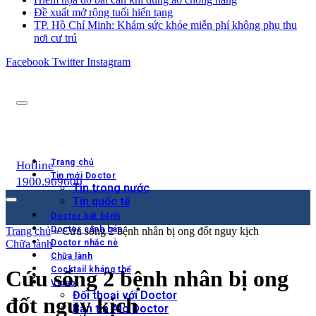
Đề xuất mở rộng tuổi hiến tạng
TP. Hồ Chí Minh: Khám sức khỏe miễn phí không phụ thu
nơi cư trú
Facebook
Twitter
Instagram
Trang chủ
Hotline
Tin mới Doctor
1900.969600
Tin trong nước
Tin quốc tế
Doctor bắt bệnh
Doctor cảnh báo
Trang chủ
»
Cứu sống 2 bệnh nhân bị ong đốt nguy kịch
Chữa lành
Doctor nhắc nè
Chữa lành
Cocktail kháng thể
Cứu sống 2 bệnh nhân bị ong
Video
Đối thoại với Doctor
đốt nguy kịch
Bản tin Alo Doctor