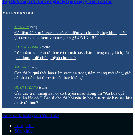
Kịp thời cấp cứu tài xế nghi đột quỵ ngay trên cao tốc
Ý KIẾN BẠN ĐỌC
trong
TU UYÊN
Đã tiêm đủ 3 mũi vaccine có cần tiêm vaccine tiếp hay không? Và
giờ đến đâu để tiêm vaccine phòng COVID-19?
trong
PHƯƠNG TRANG
Lớp mầm non con tôi học có ca mắc tay chân miệng nguy kịch, tôi
phải làm gì để phòng bệnh cho con?
trong
MAI ANH
Con tôi bị quá thời hạn tiêm vaccine trong tiêm chủng mở rộng, giờ
có phải tiêm lại được từ đầu hay không?
trong
QUYNH TRANG
Gần đây trên mạng xã hội có truyền nhau thông tin “Ăn hoa quả
phải ăn lúc đói”. Bác sĩ cho tôi hỏi nên ăn hoa quả trước hay sau bữa
ăn sẽ tốt hơn?
Facebook
Instagram
YouTube
Trang chủ
Sức khỏe