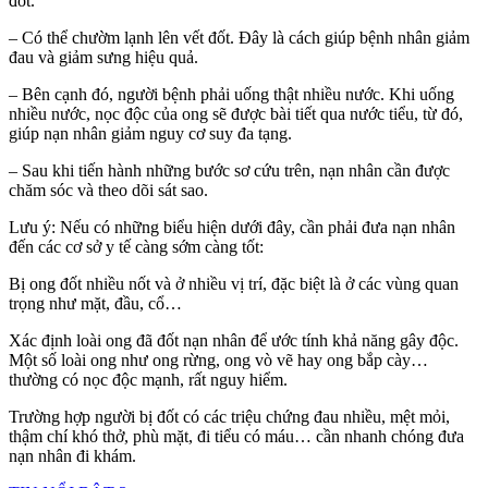
đốt.
– Có thể chườm lạnh lên vết đốt. Đây là cách giúp bệnh nhân giảm
đau và giảm sưng hiệu quả.
– Bên cạnh đó, người bệnh phải uống thật nhiều nước. Khi uống
nhiều nước, nọc độc của ong sẽ được bài tiết qua nước tiểu, từ đó,
giúp nạn nhân giảm nguy cơ suy đa tạng.
– Sau khi tiến hành những bước sơ cứu trên, nạn nhân cần được
chăm sóc và theo dõi sát sao.
Lưu ý: Nếu có những biểu hiện dưới đây, cần phải đưa nạn nhân
đến các cơ sở y tế càng sớm càng tốt:
Bị ong đốt nhiều nốt và ở nhiều vị trí, đặc biệt là ở các vùng quan
trọng như mặt, đầu, cổ…
Xác định loài ong đã đốt nạn nhân để ước tính khả năng gây độc.
Một số loài ong như ong rừng, ong vò vẽ hay ong bắp cày…
thường có nọc độc mạnh, rất nguy hiểm.
Trường hợp người bị đốt có các triệu chứng đau nhiều, mệt mỏi,
thậm chí khó thở, phù mặt, đi tiểu có máu… cần nhanh chóng đưa
nạn nhân đi khám.