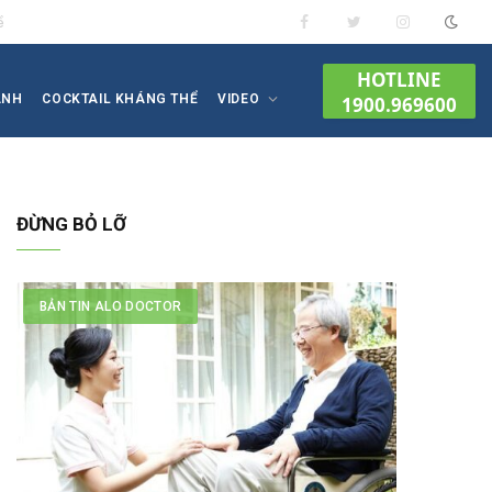
ề
Facebook
Twitter
Instagram
HOTLINE
ÀNH
COCKTAIL KHÁNG THỂ
VIDEO
1900.969600
ĐỪNG BỎ LỠ
BẢN TIN ALO DOCTOR