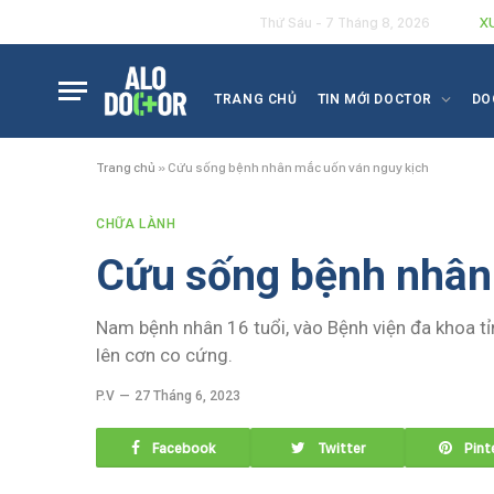
X
Thứ Sáu - 7 Tháng 8, 2026
TRANG CHỦ
TIN MỚI DOCTOR
DO
Trang chủ
»
Cứu sống bệnh nhân mắc uốn ván nguy kịch
CHỮA LÀNH
Cứu sống bệnh nhân
Nam bệnh nhân 16 tuổi, vào Bệnh viện đa khoa tỉ
lên cơn co cứng.
P.V
27 Tháng 6, 2023
Facebook
Twitter
Pint