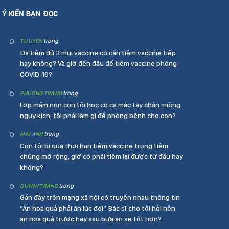
Ý KIẾN BẠN ĐỌC
trong
TU UYÊN
Đã tiêm đủ 3 mũi vaccine có cần tiêm vaccine tiếp
hay không? Và giờ đến đâu để tiêm vaccine phòng
COVID-19?
trong
PHƯƠNG TRANG
Lớp mầm non con tôi học có ca mắc tay chân miệng
nguy kịch, tôi phải làm gì để phòng bệnh cho con?
trong
MAI ANH
Con tôi bị quá thời hạn tiêm vaccine trong tiêm
chủng mở rộng, giờ có phải tiêm lại được từ đầu hay
không?
trong
QUYNH TRANG
Gần đây trên mạng xã hội có truyền nhau thông tin
“Ăn hoa quả phải ăn lúc đói”. Bác sĩ cho tôi hỏi nên
ăn hoa quả trước hay sau bữa ăn sẽ tốt hơn?