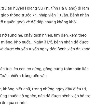
trú tại huyện Hoàng Su Phì, tỉnh Hà Giang) đi làm
 giao thông trước khi nhập viện 1 tuần. Bệnh nhân
rõ nguồn gốc) về để đắp nhưng không khỏi.
 hở sưng nề, chảy dịch nhiều, tím đen, kèm theo
 miệng, khó nuốt… Ngày 31/5, bệnh nhân đã được
 và được chuyển tuyến ngay đến Bệnh viện đa khoa
iên tục lên cơn co cứng, gồng cứng toàn thân liên
 đoán nhiễm trùng uốn ván.
, không biết chữ, trong những ngày đầu điều trị,
cũng thuộc hộ nghèo, nên đã được bệnh viện hỗ trợ
n ăn qua sonde.