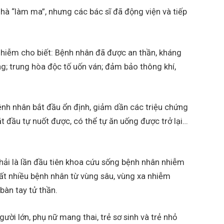
hà “làm ma”, nhưng các bác sĩ đã động viện và tiếp
hiễm cho biết: Bệnh nhân đã được an thần, kháng
ng; trung hòa độc tố uốn ván; đảm bảo thông khí,
 bệnh nhân bắt đầu ổn định, giảm dần các triệu chứng
 đầu tự nuốt được, có thể tự ăn uống được trở lại…
hải là lần đầu tiên khoa cứu sống bệnh nhân nhiễm
ất nhiều bệnh nhân từ vùng sâu, vùng xa nhiễm
bàn tay tử thần.
ười lớn, phụ nữ mang thai, trẻ sơ sinh và trẻ nhỏ