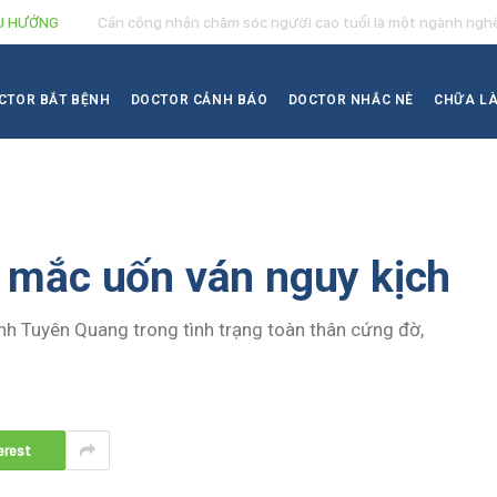
U HƯỚNG
Cần công nhận chăm sóc người cao tuổi là một ngành ngh
CTOR BẮT BỆNH
DOCTOR CẢNH BÁO
DOCTOR NHẮC NÈ
CHỮA L
 mắc uốn ván nguy kịch
nh Tuyên Quang trong tình trạng toàn thân cứng đờ,
erest