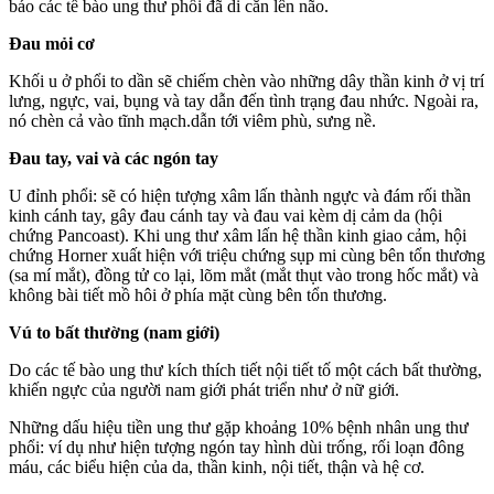
báo các tế bào ung thư phổi đã di căn lên não.
Đau mỏi cơ
Khối u ở phổi to dần sẽ chiếm chèn vào những dây thần kinh ở vị trí
lưng, ngực, vai, bụng và tay dẫn đến tình trạng đau nhức. Ngoài ra,
nó chèn cả vào tĩnh mạch.dẫn tới viêm phù, sưng nề.
Đau tay, vai và các ngón tay
U đỉnh phổi: sẽ có hiện tượng xâm lấn thành ngực và đám rối thần
kinh cánh tay, gây đau cánh tay và đau vai kèm dị cảm da (hội
chứng Pancoast). Khi ung thư xâm lấn hệ thần kinh giao cảm, hội
chứng Horner xuất hiện với triệu chứng sụp mi cùng bên tổn thương
(sa mí mắt), đồng tử co lại, lõm mắt (mắt thụt vào trong hốc mắt) và
không bài tiết mồ hôi ở phía mặt cùng bên tổn thương.
Vú to bất thường (nam giới)
Do các tế bào ung thư kích thích tiết nội tiết tố một cách bất thường,
khiến ngực của người nam giới phát triển như ở nữ giới.
Những dấu hiệu tiền ung thư gặp khoảng 10% bệnh nhân ung thư
phổi: ví dụ như hiện tượng ngón tay hình dùi trống, rối loạn đông
máu, các biểu hiện của da, thần kinh, nội tiết, thận và hệ cơ.