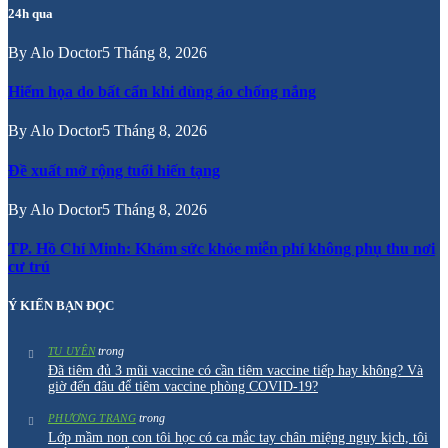
24h qua
By
Alo Doctor
5 Tháng 8, 2026
Hiểm họa do bất cẩn khi dùng áo chống nắng
By
Alo Doctor
5 Tháng 8, 2026
Đề xuất mở rộng tuổi hiến tạng
By
Alo Doctor
5 Tháng 8, 2026
TP. Hồ Chí Minh: Khám sức khỏe miễn phí không phụ thu nơi
cư trú
Ý KIẾN BẠN ĐỌC
trong
TU UYÊN
Đã tiêm đủ 3 mũi vaccine có cần tiêm vaccine tiếp hay không? Và
giờ đến đâu để tiêm vaccine phòng COVID-19?
trong
PHƯƠNG TRANG
Lớp mầm non con tôi học có ca mắc tay chân miệng nguy kịch, tôi