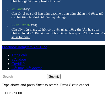
phải làm gì để phòng bệnh cho con?
trong
MAI ANH
Con tôi bị quá thời hạn tiêm vaccine trong tiêm chủng mở rộng, giờ
có phải tiêm lại được từ đầu hay không?
trong
QUYNH TRANG
Gần đây trên mạng xã hội có truyền nhau thông tin “Ăn hoa quả
phải ăn lúc đói”. Bác sĩ cho tôi hỏi nên ăn hoa quả trước hay sau bữa
ăn sẽ tốt hơn?
Facebook
Instagram
YouTube
Trang chủ
Sức khỏe
Covid19
Đối thoại với doctor
Submit
Type above and press
Enter
to search. Press
Esc
to cancel.
1900.969600