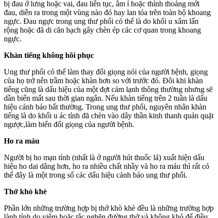
bị đau ở lưng hoặc vai, đau liên tục, âm ỉ hoặc thỉnh thoảng mới
đau, diễn ra trong một vùng nào đó hay lan tỏa trên toàn bộ khoang
ngực. Đau ngực trong ung thư phổi có thể là do khối u xâm lấn
rộng hoặc đã di căn hạch gây chèn ép các cơ quan trong khoang
ngực.
Khàn tiếng không hồi phục
Ung thư phổi có thể làm thay đổi giọng nói của người bệnh, giọng
của họ trở nên trầm hoặc khàn hơn so với trước đó. Đôi khi khàn
tiếng cũng là dấu hiệu của một đợt cảm lạnh thông thường nhưng sẽ
dần biến mất sau thời gian ngắn. Nếu khàn tiếng trên 2 tuần là dấu
hiệu cảnh báo bất thường. Trong ung thư phổi, nguyên nhân khàn
tiếng là do khối u ác tính đã chèn vào dây thần kinh thanh quản quặt
ngược,làm biến đổi giọng của người bệnh.
Ho ra máu
Người bị ho mạn tính (nhất là ở người hút thuốc lá) xuất hiện dấu
hiệu ho dai dẳng hơn, ho ra nhiều chất nhầy và ho ra máu thì rất có
thể đây là một trong số các dấu hiệu cảnh báo ung thư phổi.
Thở khò khè
Phần lớn những trường hợp bị thở khò khè đều là những trường hợp
lành tính do viêm hoặc tắc nghẽn đường thở và không khó để điều