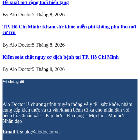
Đề xuất mở rộng tuổi hiến tạng
By
Alo Doctor
5 Tháng 8, 2026
TP. Hồ Chí Minh: Khám sức khỏe miễn phí không phụ thu nơi
cư trú
By
Alo Doctor
5 Tháng 8, 2026
Kiểm soát chặt nguy cơ dịch bệnh tại TP. Hồ Chí Minh
By
Alo Doctor
5 Tháng 8, 2026
Về chúng tôi
Alo Doctor là chương trình truyền thông về y tế - sức khỏe, nhằm
cung cấp kiến thức và tư vấn/khám bệnh từ xa cho nhân dân với
tiêu chí: Chuẩn xác – Kịp thời – Đa dạng – Mọi lúc - Mọi nơi –
Nhân đạo
Email Us:
alo@alodoctor.vn