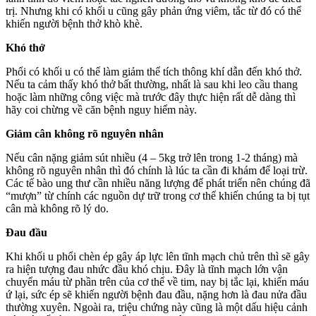
trị. Nhưng khi có khối u cũng gây phản ứng viêm, tắc từ đó có thể
khiến người bệnh thở khò khè.
Khó thở
Phổi có khối u có thể làm giảm thể tích thông khí dẫn đến khó thở.
Nếu ta cảm thấy khó thở bất thường, nhất là sau khi leo cầu thang
hoặc làm những công việc mà trước đây thực hiện rất dễ dàng thì
hãy coi chừng về căn bệnh nguy hiểm này.
Giảm cân không rõ nguyên nhân
Nếu cân nặng giảm sút nhiều (4 – 5kg trở lên trong 1-2 tháng) mà
không rõ nguyên nhân thì đó chính là lúc ta cần đi khám để loại trừ.
Các tế bào ung thư cần nhiều năng lượng để phát triển nên chúng đã
“mượn” từ chính các nguồn dự trữ trong cơ thể khiến chúng ta bị tụt
cân mà không rõ lý do.
Đau đầu
Khi khối u phổi chèn ép gây áp lực lên tĩnh mạch chủ trên thì sẽ gây
ra hiện tượng đau nhức đầu khó chịu. Đây là tĩnh mạch lớn vận
chuyển máu từ phần trên của cơ thể về tim, nay bị tắc lại, khiến máu
ứ lại, sức ép sẽ khiến người bệnh đau đầu, nặng hơn là đau nửa đầu
thường xuyên. Ngoài ra, triệu chứng này cũng là một dấu hiệu cảnh