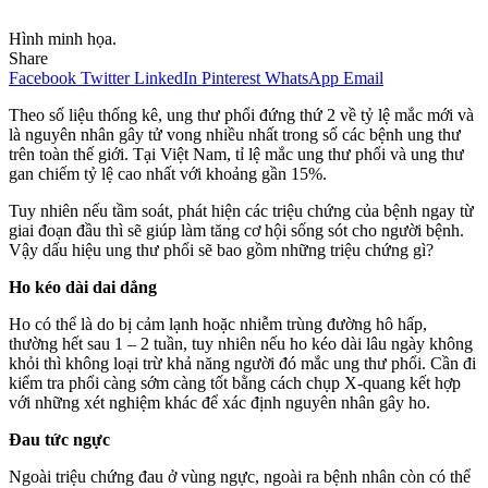
Hình minh họa.
Share
Facebook
Twitter
LinkedIn
Pinterest
WhatsApp
Email
Theo số liệu thống kê, ung thư phổi đứng thứ 2 về tỷ lệ mắc mới và
là nguyên nhân gây tử vong nhiều nhất trong số các bệnh ung thư
trên toàn thế giới. Tại Việt Nam, tỉ lệ mắc ung thư phổi và ung thư
gan chiếm tỷ lệ cao nhất với khoảng gần 15%.
Tuy nhiên nếu tầm soát, phát hiện các triệu chứng của bệnh ngay từ
giai đoạn đầu thì sẽ giúp làm tăng cơ hội sống sót cho người bệnh.
Vậy dấu hiệu ung thư phổi sẽ bao gồm những triệu chứng gì?
Ho kéo dài dai dẳng
Ho có thể là do bị cảm lạnh hoặc nhiễm trùng đường hô hấp,
thường hết sau 1 – 2 tuần, tuy nhiên nếu ho kéo dài lâu ngày không
khỏi thì không loại trừ khả năng người đó mắc ung thư phổi. Cần đi
kiểm tra phổi càng sớm càng tốt bằng cách chụp X-quang kết hợp
với những xét nghiệm khác để xác định nguyên nhân gây ho.
Đau tức ngực
Ngoài triệu chứng đau ở vùng ngực, ngoài ra bệnh nhân còn có thể