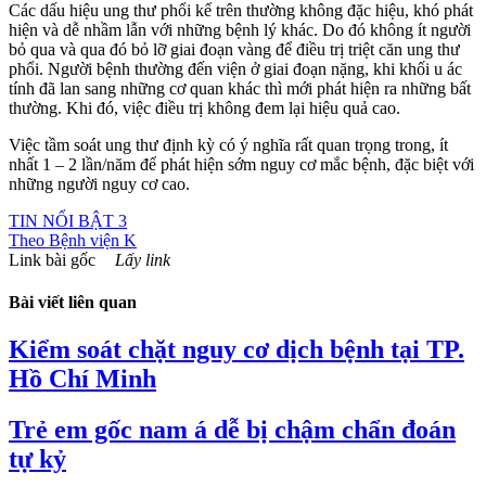
Các dấu hiệu ung thư phổi kể trên thường không đặc hiệu, khó phát
hiện và dễ nhầm lẫn với những bệnh lý khác. Do đó không ít người
bỏ qua và qua đó bỏ lỡ giai đoạn vàng để điều trị triệt căn ung thư
phổi. Người bệnh thường đến viện ở giai đoạn nặng, khi khối u ác
tính đã lan sang những cơ quan khác thì mới phát hiện ra những bất
thường. Khi đó, việc điều trị không đem lại hiệu quả cao.
Việc tầm soát ung thư định kỳ có ý nghĩa rất quan trọng trong, ít
nhất 1 – 2 lần/năm để phát hiện sớm nguy cơ mắc bệnh, đặc biệt với
những người nguy cơ cao.
TIN NỔI BẬT 3
Theo
Bệnh viện K
Link bài gốc
Lấy link
Bài viết liên quan
Kiểm soát chặt nguy cơ dịch bệnh tại TP.
Hồ Chí Minh
Trẻ em gốc nam á dễ bị chậm chẩn đoán
tự kỷ