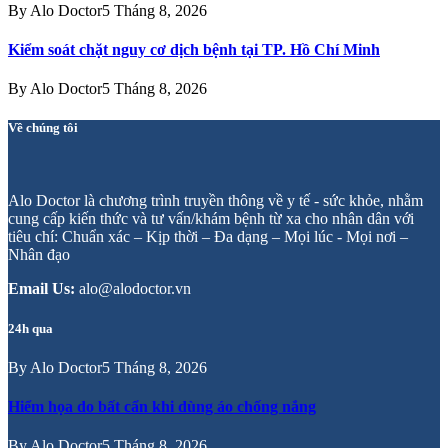
By
Alo Doctor
5 Tháng 8, 2026
Kiểm soát chặt nguy cơ dịch bệnh tại TP. Hồ Chí Minh
By
Alo Doctor
5 Tháng 8, 2026
Về chúng tôi
Alo Doctor là chương trình truyền thông về y tế - sức khỏe, nhằm
cung cấp kiến thức và tư vấn/khám bệnh từ xa cho nhân dân với
tiêu chí: Chuẩn xác – Kịp thời – Đa dạng – Mọi lúc - Mọi nơi –
Nhân đạo
Email Us:
alo@alodoctor.vn
24h qua
By
Alo Doctor
5 Tháng 8, 2026
Hiểm họa do bất cẩn khi dùng áo chống nắng
By
Alo Doctor
5 Tháng 8, 2026