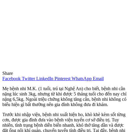
Share
Facebook
Twitter
LinkedIn
Pinterest
WhatsApp
Email
Mẹ bệnh nhi M.K. (1 tuổi, trú tại Nghệ An) cho biết, bệnh nhi cân
nặng lúc sinh 3kg, nhưng từ khi được 5 tháng tuổi cho đến nay chỉ
nặng 6,5kg. Ngoài triệu chứng không tăng cân, bệnh nhi không có
biểu hiện gì bất thường nên gia đình không đưa đi khám.
Trước khi nhập viện, bệnh nhi xuất hiện ho, khò khè kèm sốt từng
cơn, được gia đình đưa vào bệnh viện tuyến cơ sở điều trị. Tuy
nhiên, tình trạng bệnh diễn biến nhanh, khó thở tăng dần và được
đặt ống nội khí quản, chuyển tuyến tỉnh điều trị. Tại đây, bệnh nhi