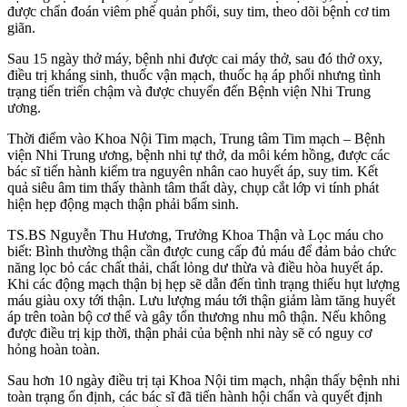
được chẩn đoán viêm phế quản phổi, suy tim, theo dõi bệnh cơ tim
giãn.
Sau 15 ngày thở máy, bệnh nhi được cai máy thở, sau đó thở oxy,
điều trị kháng sinh, thuốc vận mạch, thuốc hạ áp phổi nhưng tình
trạng tiến triển chậm và được chuyển đến Bệnh viện Nhi Trung
ương.
Thời điểm vào Khoa Nội Tim mạch, Trung tâm Tim mạch – Bệnh
viện Nhi Trung ương, bệnh nhi tự thở, da môi kém hồng, được các
bác sĩ tiến hành kiểm tra nguyên nhân cao huyết áp, suy tim. Kết
quả siêu âm tim thấy thành tâm thất dày, chụp cắt lớp vi tính phát
hiện hẹp động mạch thận phải bẩm sinh.
TS.BS Nguyễn Thu Hương, Trưởng Khoa Thận và Lọc máu cho
biết: Bình thường thận cần được cung cấp đủ máu để đảm bảo chức
năng lọc bỏ các chất thải, chất lỏng dư thừa và điều hòa huyết áp.
Khi các động mạch thận bị hẹp sẽ dẫn đến tình trạng thiếu hụt lượng
máu giàu oxy tới thận. Lưu lượng máu tới thận giảm làm tăng huyết
áp trên toàn bộ cơ thể và gây tổn thương nhu mô thận. Nếu không
được điều trị kịp thời, thận phải của bệnh nhi này sẽ có nguy cơ
hỏng hoàn toàn.
Sau hơn 10 ngày điều trị tại Khoa Nội tim mạch, nhận thấy bệnh nhi
toàn trạng ổn định, các bác sĩ đã tiến hành hội chẩn và quyết định