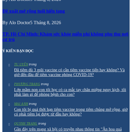
Đề xuất mở rộng tuổi hiến tạng
By
Alo Doctor
5 Tháng 8, 2026
TP. Hồ Chí Minh: Khám sức khỏe miễn phí không phụ thu nơi
cư trú
Ý KIẾN BẠN ĐỌC
trong
TU UYÊN
Đã tiêm đủ 3 mũi vaccine có cần tiêm vaccine tiếp hay không? Và
giờ đến đâu để tiêm vaccine phòng COVID-19?
trong
PHƯƠNG TRANG
Lớp mầm non con tôi học có ca mắc tay chân miệng nguy kịch, tôi
phải làm gì để phòng bệnh cho con?
trong
MAI ANH
Con tôi bị quá thời hạn tiêm vaccine trong tiêm chủng mở rộng, giờ
có phải tiêm lại được từ đầu hay không?
trong
QUYNH TRANG
Gần đây trên mạng xã hội có truyền nhau thông tin “Ăn hoa quả