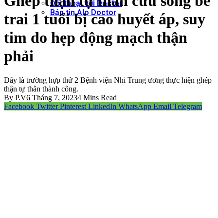
Ghép thận tự thân cứu sống bé
Đối thoại với Doctor
Bản tin Alo Doctor
trai 1 tuổi bị cao huyết áp, suy
tim do hẹp động mạch thận
phải
Đây là trường hợp thứ 2 Bệnh viện Nhi Trung ương thực hiện ghép
thận tự thân thành công.
By
P.V
6 Tháng 7, 2023
4 Mins Read
Facebook
Twitter
Pinterest
LinkedIn
WhatsApp
Email
Telegram