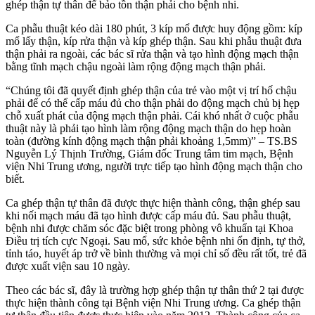
ghép thận tự thân để bảo tồn thận phải cho bệnh nhi.
Ca phẫu thuật kéo dài 180 phút, 3 kíp mổ được huy động gồm: kíp
mổ lấy thận, kíp rửa thận và kíp ghép thận. Sau khi phẫu thuật đưa
thận phải ra ngoài, các bác sĩ rửa thận và tạo hình động mạch thận
bằng tĩnh mạch chậu ngoài làm rộng động mạch thận phải.
“Chúng tôi đã quyết định ghép thận của trẻ vào một vị trí hố chậu
phải để có thể cấp máu đủ cho thận phải do động mạch chủ bị hẹp
chỗ xuất phát của động mạch thận phải. Cái khó nhất ở cuộc phẫu
thuật này là phải tạo hình làm rộng động mạch thận do hẹp hoàn
toàn (đường kính động mạch thận phải khoảng 1,5mm)” – TS.BS
Nguyễn Lý Thịnh Trường, Giám đốc Trung tâm tim mạch, Bệnh
viện Nhi Trung ương, người trực tiếp tạo hình động mạch thận cho
biết.
Ca ghép thận tự thân đã được thực hiện thành công, thận ghép sau
khi nối mạch máu đã tạo hình được cấp máu đủ. Sau phẫu thuật,
bệnh nhi được chăm sóc đặc biệt trong phòng vô khuẩn tại Khoa
Điều trị tích cực Ngoại. Sau mổ, sức khỏe bệnh nhi ổn định, tự thở,
tỉnh táo, huyết áp trở về bình thường và mọi chỉ số đều rất tốt, trẻ đã
được xuất viện sau 10 ngày.
Theo các bác sĩ, đây là trường hợp ghép thận tự thân thứ 2 tại được
thực hiện thành công tại Bệnh viện Nhi Trung ương. Ca ghép thận