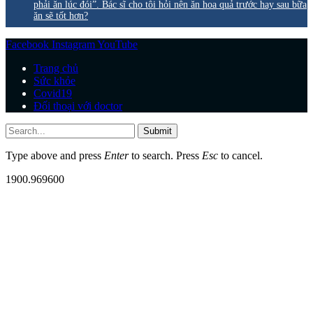
phải ăn lúc đói”. Bác sĩ cho tôi hỏi nên ăn hoa quả trước hay sau bữa
ăn sẽ tốt hơn?
Facebook
Instagram
YouTube
Trang chủ
Sức khỏe
Covid19
Đối thoại với doctor
Submit
Type above and press
Enter
to search. Press
Esc
to cancel.
1900.969600