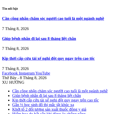
Tin nổi bật
Cần công nhận chăm sóc người cao tuổi là một ngành nghề
7 Tháng 8, 2026
Giúp bệnh nhân đi lại sau 8 tháng liệt chân
7 Tháng 8, 2026
Kịp thời cấp cứu tài xế nghi đột quỵ ngay trên cao tốc
7 Tháng 8, 2026
Facebook
Instagram
YouTube
Thứ Bảy - 8 Tháng 8, 2026
XU HƯỚNG
Cần công nhận chăm sóc người cao tuổi là một ngành nghề
Giúp bệnh nhân đi lại sau 8 tháng liệt chân
Kịp thời cấp cứu tài xế nghi đột quỵ ngay trên cao tốc
Gần ⅓ học sinh đô thị mắc tật khúc xạ
Khởi tố 2 đối tượng sản xuất thuốc đông y giả
Hiểm họa do bất cẩn khi dùng áo chống nắng