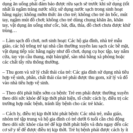
dụng ăn uống phải đảm bảo được rửa sạch sẽ trước khi sử dụng (tốt
nhất là ngâm tráng nước sôi); sử dụng nước sạch trong sinh hoạt
hằng ngày; không mớm thức ăn cho trẻ; không cho trẻ ăn bốc, mút
tay, ngậm mút đồ chơi; không cho trẻ dùng chung khăn ăn, khăn
tay, vật dụng ăn uống như cốc, bát, đĩa, thìa, đồ chơi chưa được khử
trùng…
– Làm sạch đồ chơi, nơi sinh hoạt: Các hộ gia đình, nhà trẻ mẫu
giáo, các hộ trông trẻ tại nhà cần thường xuyên lau sạch các bề mặt,
vật dụng tiếp xúc hằng ngày như đồ chơi, dụng cụ học tập, tay nắm
cửa, tay vịn cầu thang, mặt bàn/ghế, sàn nhà bằng xà phòng hoặc
các chất tẩy rửa thông thường.
– Thu gom và xử lý chất thải của trẻ: Các gia đình sử dụng nhà tiêu
hợp vệ sinh, phân, chất thải của trẻ phải được thu gom, xử lý và đổ
vào nhà tiêu hợp vệ sinh.
– Theo dõi phát hiện sớm ca bệnh: Trẻ em phải được thường xuyên
theo dõi sức khỏe để kịp thời phát hiện, tổ chức cách ly, điều trị các
trường hợp mắc bệnh, tránh lây bệnh cho các trẻ khác.
– Cách ly, điều trị kịp thời khi phát bệnh: Các nhà trẻ, mẫu giáo,
nhóm trẻ tập trung và hộ gia đình có trẻ dưới 6 tuổi cần chủ động
theo dõi sức khỏe của trẻ để kịp thời phát hiện và đưa ngay đến các
cơ sở y tế để được điều trị kịp thời. Trẻ bị bệnh phải được cách ly ít