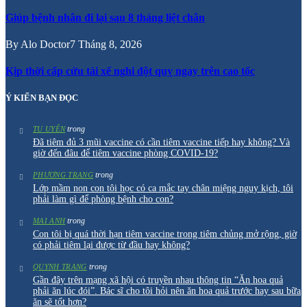
Giúp bệnh nhân đi lại sau 8 tháng liệt chân
By
Alo Doctor
7 Tháng 8, 2026
Kịp thời cấp cứu tài xế nghi đột quỵ ngay trên cao tốc
Ý KIẾN BẠN ĐỌC
trong
TU UYÊN
Đã tiêm đủ 3 mũi vaccine có cần tiêm vaccine tiếp hay không? Và
giờ đến đâu để tiêm vaccine phòng COVID-19?
trong
PHƯƠNG TRANG
Lớp mầm non con tôi học có ca mắc tay chân miệng nguy kịch, tôi
phải làm gì để phòng bệnh cho con?
trong
MAI ANH
Con tôi bị quá thời hạn tiêm vaccine trong tiêm chủng mở rộng, giờ
có phải tiêm lại được từ đầu hay không?
trong
QUYNH TRANG
Gần đây trên mạng xã hội có truyền nhau thông tin “Ăn hoa quả
phải ăn lúc đói”. Bác sĩ cho tôi hỏi nên ăn hoa quả trước hay sau bữa
ăn sẽ tốt hơn?