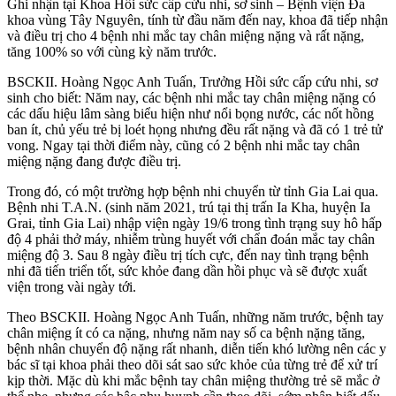
Ghi nhận tại Khoa Hồi sức cấp cứu nhi, sơ sinh – Bệnh viện Đa
khoa vùng Tây Nguyên, tính từ đầu năm đến nay, khoa đã tiếp nhận
và điều trị cho 4 bệnh nhi mắc tay chân miệng nặng và rất nặng,
tăng 100% so với cùng kỳ năm trước.
BSCKII. Hoàng Ngọc Anh Tuấn, Trưởng Hồi sức cấp cứu nhi, sơ
sinh cho biết: Năm nay, các bệnh nhi mắc tay chân miệng nặng có
các dấu hiệu lâm sàng biểu hiện như nổi bọng nước, các nốt hồng
ban ít, chủ yếu trẻ bị loét họng nhưng đều rất nặng và đã có 1 trẻ tử
vong. Ngay tại thời điểm này, cũng có 2 bệnh nhi mắc tay chân
miệng nặng đang được điều trị.
Trong đó, có một trường hợp bệnh nhi chuyển từ tỉnh Gia Lai qua.
Bệnh nhi T.A.N. (sinh năm 2021, trú tại thị trấn Ia Kha, huyện Ia
Grai, tỉnh Gia Lai) nhập viện ngày 19/6 trong tình trạng suy hô hấp
độ 4 phải thở máy, nhiễm trùng huyết với chẩn đoán mắc tay chân
miệng độ 3. Sau 8 ngày điều trị tích cực, đến nay tình trạng bệnh
nhi đã tiến triển tốt, sức khỏe đang dần hồi phục và sẽ được xuất
viện trong vài ngày tới.
Theo BSCKII. Hoàng Ngọc Anh Tuấn, những năm trước, bệnh tay
chân miệng ít có ca nặng, nhưng năm nay số ca bệnh nặng tăng,
bệnh nhân chuyển độ nặng rất nhanh, diễn tiến khó lường nên các y
bác sĩ tại khoa phải theo dõi sát sao sức khỏe của từng trẻ để xử trí
kịp thời. Mặc dù khi mắc bệnh tay chân miệng thường trẻ sẽ mắc ở