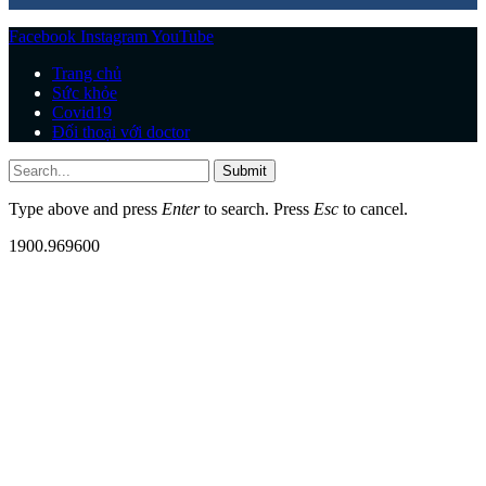
Facebook
Instagram
YouTube
Trang chủ
Sức khỏe
Covid19
Đối thoại với doctor
Submit
Type above and press
Enter
to search. Press
Esc
to cancel.
1900.969600