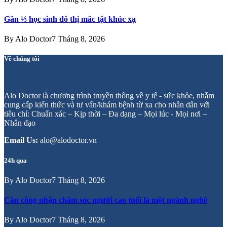
Gần ⅓ học sinh đô thị mắc tật khúc xạ
By
Alo Doctor
7 Tháng 8, 2026
Về chúng tôi
Alo Doctor là chương trình truyền thông về y tế - sức khỏe, nhằm
cung cấp kiến thức và tư vấn/khám bệnh từ xa cho nhân dân với
tiêu chí: Chuẩn xác – Kịp thời – Đa dạng – Mọi lúc - Mọi nơi –
Nhân đạo
Email Us:
alo@alodoctor.vn
24h qua
By
Alo Doctor
7 Tháng 8, 2026
Cần công nhận chăm sóc người cao tuổi là một ngành nghề
By
Alo Doctor
7 Tháng 8, 2026