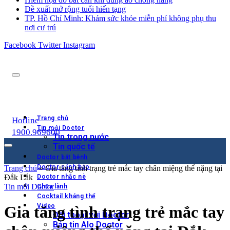
Đề xuất mở rộng tuổi hiến tạng
TP. Hồ Chí Minh: Khám sức khỏe miễn phí không phụ thu
nơi cư trú
Facebook
Twitter
Instagram
Trang chủ
Hotline
Tin mới Doctor
1900.969600
Tin trong nước
Tin quốc tế
Doctor bắt bệnh
Doctor cảnh báo
Trang chủ
»
Gia tăng tình trạng trẻ mắc tay chân miệng thể nặng tại
Đắk Lắk
Doctor nhắc nè
Tin mới Doctor
Chữa lành
Cocktail kháng thể
Video
Gia tăng tình trạng trẻ mắc tay
Đối thoại với Doctor
Bản tin Alo Doctor