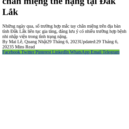
chân miệng thể nặng tại Đắk
Lắk
Những ngày qua, số trường hợp mắc tay chân miệng trên địa bàn
tỉnh Đắk Lắk liên tục gia tăng, đáng lưu ý có nhiều trường hợp bệnh
nhi nhập viện trong tình trạng nặng.
By
Mai Lê, Quang Nhật
29 Tháng 6, 2023
Updated:
29 Tháng 6,
2023
5 Mins Read
Facebook
Twitter
Pinterest
LinkedIn
WhatsApp
Email
Telegram