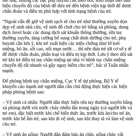
thể nhẹ, nhưng các bậc phụ huynh cần theo dõi, sớm nhận biết dấu
hiệu chuyển độ của bệnh để đưa trẻ đến bệnh viện kịp thời để được
chẩn đoán và điều trị phù hợp với tình trạng bệnh của trẻ.
“Ngoài vấn đề giữ vệ sinh sạch sẽ cho trẻ như thường xuyên dọn
dẹp vệ sinh nhà cửa, vệ sinh đồ chơi cho trẻ bằng xà phòng, dung
dịch Javel hoặc các dung dịch sát khuẩn thông thường, rửa tay
thường xuyên, tăng cường bổ sung chất dinh dưỡng cho trẻ, phụ
huynh cần lưu ý, khi trẻ xuất hiện các triệu chứng như lở loét
miệng, bỏ ăn, sốt cao, nổi mụn nước… thì nên đưa trẻ tới cơ sở y tế
để được chẩn đoán, phân loại và điều trị kịp thời. Lưu ý theo dõi sát
trẻ khi trẻ điều trị tay chân miệng tại nhà vì bệnh tay chân miệng
chuyển độ rất nhanh và gây nguy hiểm cho trẻ”, bác sĩ Tuấn nhấn
mạnh.
Để phòng bệnh tay chân miệng, Cục Y tế dự phòng, Bộ Y tế
khuyến cáo mạnh mẽ người dân cần chủ động thực hiện các biện
pháp phòng bệnh sau:
– Vệ sinh cá nhân: Người dân thực hiện rửa tay thường xuyên bằng
xà phòng dưới vòi nước chảy nhiều lần trong ngày (cả người lớn và
trẻ em), đặc biệt trước khi chế biến thức ăn, trước khi ăn/cho trẻ ăn,
trước khi bế ẵm trẻ, sau khi đi vệ sinh, sau khi thay tã và làm vệ sinh
cho trẻ.
– Vệ sinh ăn uống: Người dân đảm bảo ăn chín, uống chín; vật