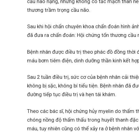
cầu não nặng, nhưng không có tắc mạch thân nền,
thương trầm trọng cầu não.
Sau khi hội chẩn chuyên khoa chẩn đoán hình ảnh 
đã đưa ra chẩn đoán: Hội chứng tổn thương cầu 
Bệnh nhân được điều trị theo phác đồ đồng thời đ
máu bơm tiêm điện, dinh dưỡng thần kinh kết hợ
Sau 2 tuần điều trị, sức cơ của bệnh nhân cải th
không bị sặc, không bí tiểu tiện. Bệnh nhân đã đư
đường tiếp tục điều trị và hẹn tái khám.
Theo các bác sĩ, hội chứng hủy myelin do thẩm th
chóng nồng độ thẩm thấu trong huyết thanh đặc bi
máu, tuy nhiên cũng có thể xảy ra ở bệnh nhân v