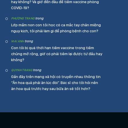
hay không? Và giờ đến đâu để tiêm vaccine phòng
COVID-19?
trong
PHƯƠNG TRANG
Lớp mầm non con tôi học có ca mắc tay chân miệng
nguy kịch, tôi phải làm gì để phòng bệnh cho con?
trong
MAI ANH
Con tôi bị quá thời hạn tiêm vaccine trong tiêm
chủng mở rộng, giờ có phải tiêm lại được từ đầu hay
không?
trong
QUYNH TRANG
Gần đây trên mạng xã hội có truyền nhau thông tin
“Ăn hoa quả phải ăn lúc đói”. Bác sĩ cho tôi hỏi nên
ăn hoa quả trước hay sau bữa ăn sẽ tốt hơn?