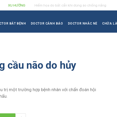
XU HƯỚNG
Hiểm họa do bất cẩn khi dùng áo chống nắng
CTOR BẮT BỆNH
DOCTOR CẢNH BÁO
DOCTOR NHẮC NÈ
CHỮA L
u
g cầu não do hủy
ều trị một trường hợp bệnh nhân với chẩn đoán hội
hấu.