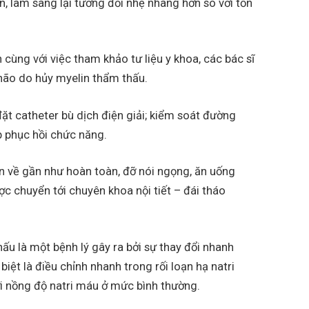
 lâm sàng lại tương đối nhẹ nhàng hơn so với tổn
cùng với việc tham khảo tư liệu y khoa, các bác sĩ
não do hủy myelin thẩm thấu.
ặt catheter bù dịch điện giải; kiểm soát đường
p phục hồi chức năng.
iện về gần như hoàn toàn, đỡ nói ngọng, ăn uống
ợc chuyển tới chuyên khoa nội tiết – đái tháo
ấu là một bệnh lý gây ra bởi sự thay đổi nhanh
ệt là điều chỉnh nhanh trong rối loạn hạ natri
ới nồng độ natri máu ở mức bình thường.